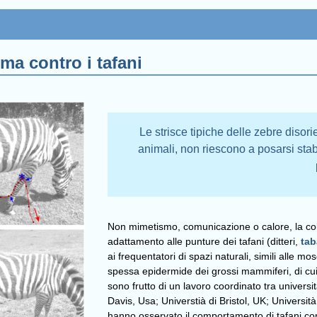
ma contro i tafani
Le strisce tipiche delle zebre disorie
animali, non riescono a posarsi stab
Non mimetismo, comunicazione o calore, la colo
adattamento alle punture dei tafani (ditteri,
tab
ai frequentatori di spazi naturali, simili alle
spessa epidermide dei grossi mammiferi, di cui
sono frutto di un lavoro coordinato tra universi
Davis, Usa; Universtià di Bristol, UK; Universit
hanno osservato il comportamento di tafani con ze