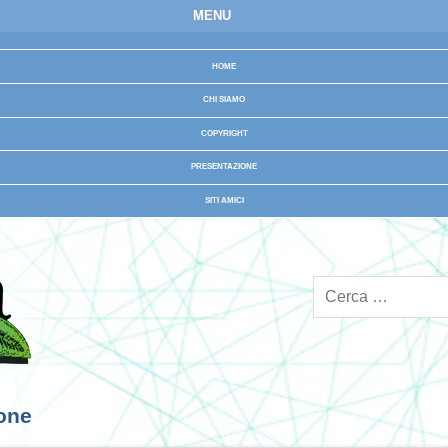
MENU
HOME
CHI SIAMO
COPYRIGHT
PRESENTAZIONE
SITI AMICI
ione