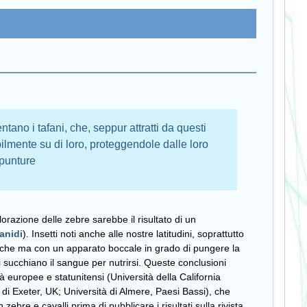
ntano i tafani, che, seppur attratti da questi
ilmente su di loro, proteggendole dalle loro
punture
razione delle zebre sarebbe il risultato di un
anidi
). Insetti noti anche alle nostre latitudini, soprattutto
 mosche ma con un apparato boccale in grado di pungere la
 succhiano il sangue per nutrirsi. Queste conclusioni
tà europee e statunitensi (Università della California
à di Exeter, UK; Università di Almere, Paesi Bassi), che
bre e cavalli prima di pubblicare i risultati sulla rivista