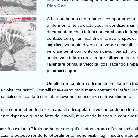
Plos One
.
Gli autori hanno confrontato il comportamento d
uniformemente colorati, posti in condizioni simi
documentato che i tafani non cambiano la freq
contatto con gli animali di entrambe le specie.
significativamente diversa tra zebre e cavalli. I
vero sia per il confronto con cavalli bianchi o ch
sostanza, i tafani con le zebre falliscono la pr
rallentare prima la velocità, così facendo rimba
posarcisi sopra.
Un ulteriore conferma di questo risultato è sta
volta “travestiti”, i cavalli ricevevano molti meno contatti dai tafani l
onibili con i contatti con tafani avvenuti in assenza di travestimento.
ni, compromettendo la loro capacità di regolare il volo impedendo loro
mente rispetto a quanto fatto dai cavalli, muovendo la coda in continua
vità assoluta (Pikaia ne ha parlato
qui
): i tafani erano già stati indicat
razione potesse renderle letteralmente meno visibili agli insetti emat