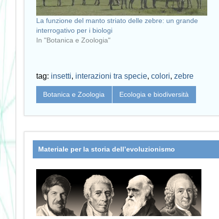
La funzione del manto striato delle zebre: un grande
interrogativo per i biologi
In "Botanica e Zoologia"
tag:
insetti
,
interazioni tra specie
,
colori
,
zebre
Botanica e Zoologia
Ecologia e biodiversità
Materiale per la storia dell’evoluzionismo