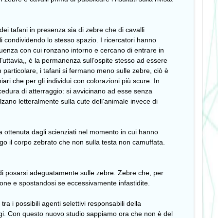
ei tafani in presenza sia di zebre che di cavalli
li condividendo lo stesso spazio. I ricercatori hanno
uenza con cui ronzano intorno e cercano di entrare in
 Tuttavia,, è la permanenza sull’ospite stesso ad essere
n particolare, i tafani si fermano meno sulle zebre, ciò è
iari che per gli individui con colorazioni più scure. In
ocedura di atterraggio: si avvicinano ad esse senza
lzano letteralmente sulla cute dell’animale invece di
ta ottenuta dagli scienziati nel momento in cui hanno
ungo il corpo zebrato che non sulla testa non camuffata.
 di posarsi adeguatamente sulle zebre. Zebre che, per
zione e spostandosi se eccessivamente infastidite.
i tra i possibili agenti selettivi responsabili della
ofagi. Con questo nuovo studio sappiamo ora che non è del