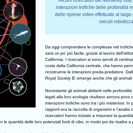
Alcuni ricercatori del Monterey Bay
interazioni trofiche delle profondità m
delle riprese video effettuate al largo
veicoli robotizz
Da oggi comprendere le complesse reti trofiche 
sarà un po’ più facile, grazie al lavoro dell’is
California. I ricercatori si sono serviti di centi
coste della California centrale, che hanno permes
ricostruirne le interazioni preda-predatore. Dal
Royal Society B
, emerge anche che gli animali
Nonostante gli animali abitanti nelle profondità
legati alla loro ecologia risultano ancora poco ch
interazioni trofiche sono tra i più misteriosi. In
rapporti era la raccolta di organismi e l’analis
ricercatori hanno iniziato a misurare la quantit
 le quantità delle loro potenziali fonti di cibo, in modo poi da risalire a p