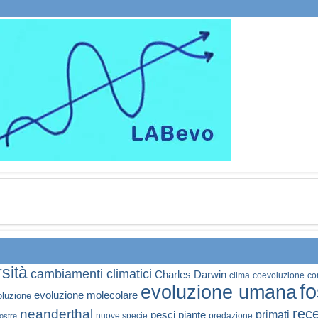
sità
cambiamenti climatici
Charles Darwin
clima
coevoluzione
co
fo
evoluzione umana
evoluzione molecolare
oluzione
rece
neanderthal
primati
pesci
piante
nuove specie
predazione
ostre