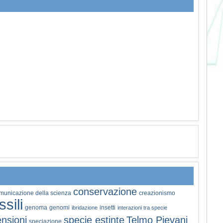
conservazione
municazione della scienza
creazionismo
ssili
genoma
genomi
insetti
ibridazione
interazioni tra specie
nsioni
specie estinte
Telmo Pievani
speciazione