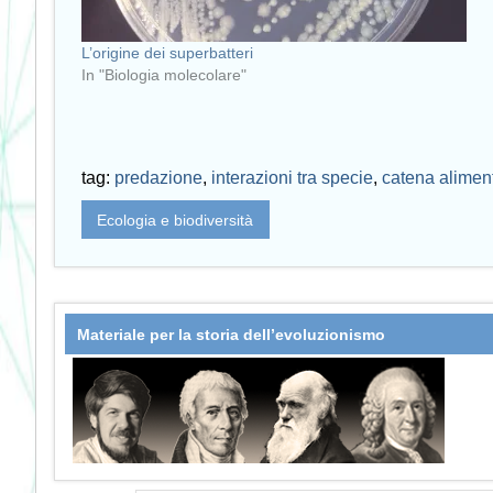
L’origine dei superbatteri
In "Biologia molecolare"
tag:
predazione
,
interazioni tra specie
,
catena alimen
Ecologia e biodiversità
Materiale per la storia dell’evoluzionismo