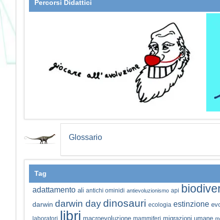
Percorsi Didattici
Glossario
Tag
biodiver
adattamento
ali
antichi ominidi
api
antievoluzionismo
dinosauri
darwin day
estinzione
darwin
ev
ecologia
libri
macroevoluzione
migrazioni umane
laboratori
mammiferi
m