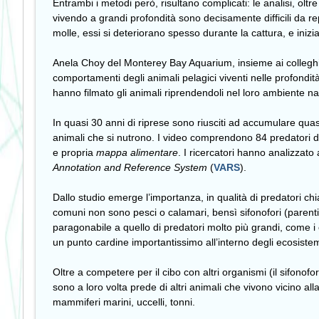
Entrambi i metodi però, risultano complicati: le analisi, o
vivendo a grandi profondità sono decisamente difficili da repe
molle, essi si deteriorano spesso durante la cattura, e ini
Anela Choy del Monterey Bay Aquarium, insieme ai collegh
comportamenti degli animali pelagici viventi nelle profondità 
hanno filmato gli animali riprendendoli nel loro ambiente na
In quasi 30 anni di riprese sono riusciti ad accumulare quas
animali che si nutrono. I video comprendono 84 predatori d
e propria
mappa alimentare
. I ricercatori hanno analizzat
Annotation and Reference System
(
VARS
).
Dallo studio emerge l’importanza, in qualità di predatori chi
comuni non sono pesci o calamari, bensì sifonofori (parenti 
paragonabile a quello di predatori molto più grandi, come i
un punto cardine importantissimo all’interno degli ecosistem
Oltre a competere per il cibo con altri organismi (il sifonofo
sono a loro volta prede di altri animali che vivono vicino al
mammiferi marini, uccelli, tonni.