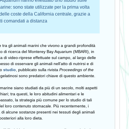
 Aquarium hanno effettuato uno studio sulle
arine: sono state utilizzate per la prima volta
 delle coste della California centrale, grazie a
ati comandati a distanza
tra gli animali marini che vivono a grandi profondità
tituto di ricerca del Monterey Bay Aquarium (MBARI), in
naia di video-riprese effettuate sul campo, al largo delle
so di osservare gli animali nell’atto di nutrirsi e di
lo
studio
, pubblicato sulla rivista
Proceedings of the
 gelatinosi sono predatori chiave di questo ambiente.
 marine siano studiati da più di un secolo, molti aspetti
iari; tra questi, le loro abitudini alimentari e le
 passato, la strategia più comune per lo studio di tali
i del loro contenuto stomacale. Più recentemente, i
à di alcune sostanze presenti nei tessuti degli animali
osteriori alla loro dieta.