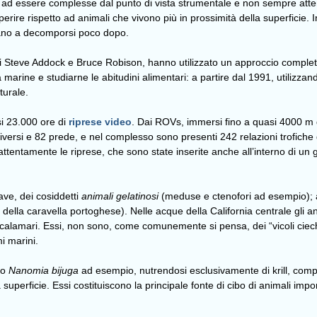
ltre ad essere complesse dal punto di vista strumentale e non sempre att
rire rispetto ad animali che vivono più in prossimità della superficie. In
ziano a decomporsi poco dopo.
i Steve Addock e Bruce Robison, hanno utilizzato un approccio comple
marine e studiarne le abitudini alimentari: a partire dal 1991, utilizzand
turale.
i 23.000 ore di
riprese video
. Dai ROVs, immersi fino a quasi 4000 m di
iversi e 82 prede, e nel complesso sono presenti 242 relazioni trofiche
o attentamente le riprese, che sono state inserite anche all’interno di 
ave, dei cosiddetti
animali gelatinosi
(meduse e ctenofori ad esempio); an
della caravella portoghese). Nelle acque della California centrale gli an
 calamari. Essi, non sono, come comunemente si pensa, dei “vicoli ciech
i marini.
ro
Nanomia bijuga
ad esempio, nutrendosi esclusivamente di krill, compete
la superficie. Essi costituiscono la principale fonte di cibo di animali i