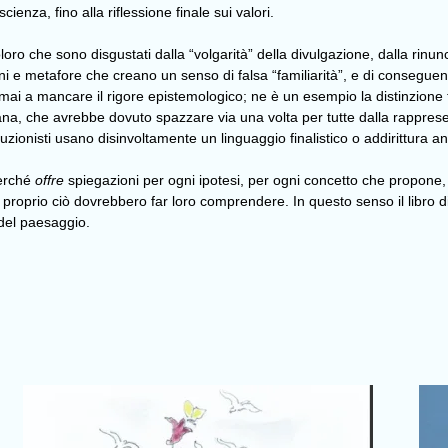
ienza, fino alla riflessione finale sui valori.
ro che sono disgustati dalla “volgarità” della divulgazione, dalla rinuncia
ioni e metafore che creano un senso di falsa “familiarità”, e di consegue
mai a mancare il rigore epistemologico; ne è un esempio la distinzione t
ana, che avrebbe dovuto spazzare via una volta per tutte dalla rapprese
zionisti usano disinvoltamente un linguaggio finalistico o addirittura an
perché
offre
spiegazioni per ogni ipotesi, per ogni concetto che propone, 
 proprio ciò dovrebbero far loro comprendere. In questo senso il libro
 del paesaggio.