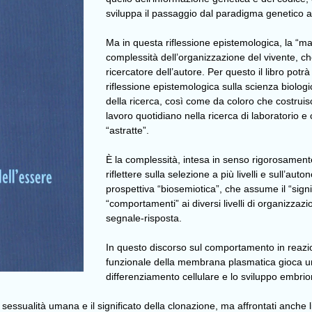
sviluppa il passaggio dal paradigma genetico 
Ma in questa riflessione epistemologica, la “ma
complessità dell’organizzazione del vivente, ch
ricercatore dell’autore. Per questo il libro pot
riflessione epistemologica sulla scienza biolo
della ricerca, così come da coloro che costruisc
lavoro quotidiano nella ricerca di laboratorio e c
“astratte”.
È la complessità, intesa in senso rigorosament
riflettere sulla selezione a più livelli e sull’au
prospettiva “biosemiotica”, che assume il “sign
“comportamenti” ai diversi livelli di organizzaz
segnale-risposta.
In questo discorso sul comportamento in reazion
funzionale della membrana plasmatica gioca un
differenziamento cellulare e lo sviluppo embrio
sessualità umana e il significato della clonazione, ma affrontati anche l