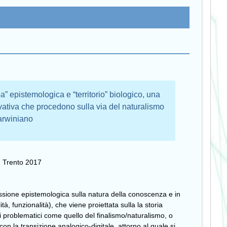
a” epistemologica e “territorio” biologico, una
ovativa che procedono sulla via del naturalismo
arwiniano
 Trento 2017
essione epistemologica sulla natura della conoscenza e in
tà, funzionalità), che viene proiettata sulla la storia
i problematici come quello del finalismo/naturalismo, o
con la transizione analogico-digitale, attorno al quale si