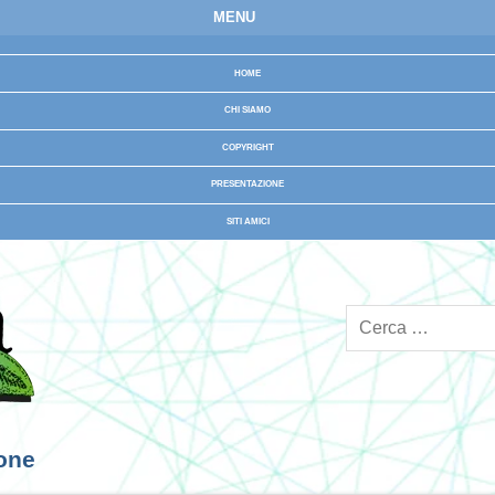
MENU
HOME
CHI SIAMO
COPYRIGHT
PRESENTAZIONE
SITI AMICI
ione