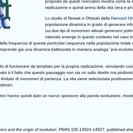
proposto da questi ricercatori mostra come la 
replicazione e quindi prima della vita vera e pr
Lo studio di Nowak e Ohtsuki della
Harvard Un
popolazione dinamica in grado di generare info
cui due tipi di monomeri attivati generano pol
naturale emerge in questo contesto nel caso i
la frequenza di queste particolari sequenze nella popolazione totale dei
prende già una dinamica battezzata in maniera analoga “pre-evolutiva” 
o di funzionare da templato per la propria replicazione, simulando così l
eato è il fatto che questo passaggio non sia un salto diretto ma piuttosto
 limitato di monomeri di partenza. La vita viene selezionata positivame
olimeri.
ori hanno quindi dato un nuovo spessore alla parola evoluzione, most
cs and the origin of evolution
, PNAS 105:14924-14927; published ahe