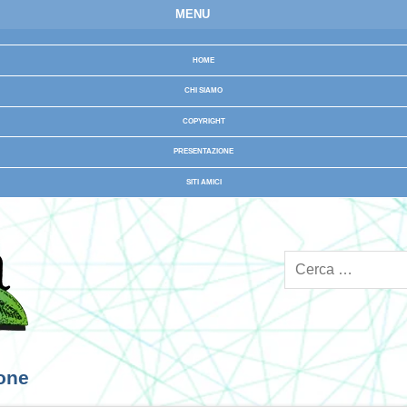
MENU
HOME
CHI SIAMO
COPYRIGHT
PRESENTAZIONE
SITI AMICI
ione