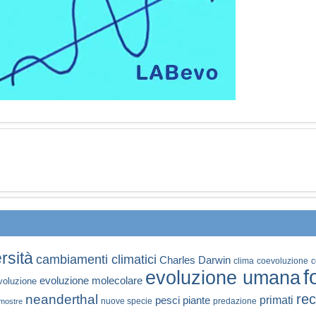
rsità
cambiamenti climatici
Charles Darwin
clima
coevoluzione
c
f
evoluzione umana
evoluzione molecolare
voluzione
rec
neanderthal
primati
pesci
piante
nuove specie
predazione
mostre