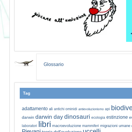
Glossario
Tag
biodive
adattamento
ali
antichi ominidi
api
antievoluzionismo
dinosauri
darwin day
estinzione
darwin
e
ecologia
libri
macroevoluzione
migrazioni umane
laboratori
mammiferi
uccelli
Pievani
teoria dell'evoluzione