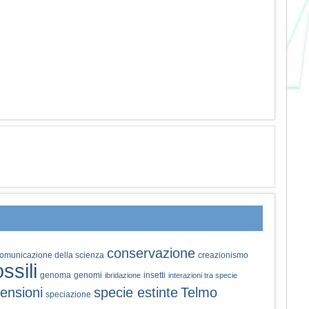
conservazione
omunicazione della scienza
creazionismo
ossili
genoma
genomi
insetti
ibridazione
interazioni tra specie
ensioni
specie estinte
Telmo
speciazione