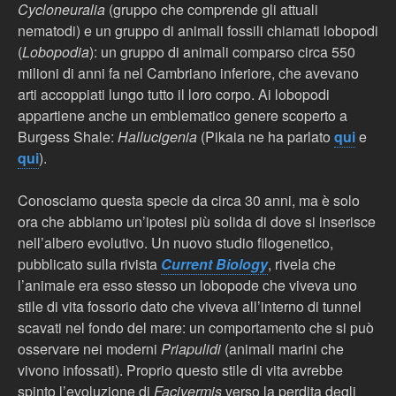
Cycloneuralia
(gruppo che comprende gli attuali
nematodi) e un gruppo di animali fossili chiamati lobopodi
(
Lobopodia
): un gruppo di animali comparso circa 550
milioni di anni fa nel Cambriano inferiore, che avevano
arti accoppiati lungo tutto il loro corpo. Ai lobopodi
appartiene anche un emblematico genere scoperto a
Burgess Shale:
Hallucigenia
(Pikaia ne ha parlato
qui
e
qui
).
Conosciamo questa specie da circa 30 anni, ma è solo
ora che abbiamo un’ipotesi più solida di dove si inserisce
nell’albero evolutivo. Un nuovo studio filogenetico,
pubblicato sulla rivista
Current Biology
, rivela che
l’animale era esso stesso un lobopode che viveva uno
stile di vita fossorio dato che viveva all’interno di tunnel
scavati nel fondo del mare: un comportamento che si può
osservare nei moderni
Priapulidi
(animali marini che
vivono infossati). Proprio questo stile di vita avrebbe
spinto l’evoluzione di
Facivermis
verso la perdita degli