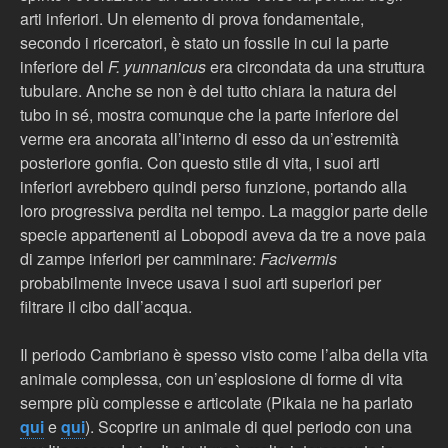
arti inferiori. Un elemento di prova fondamentale,
secondo i ricercatori, è stato un fossile in cui la parte
inferiore del
F. yunnanicus
era circondata da una struttura
tubulare. Anche se non è del tutto chiara la natura del
tubo in sé, mostra comunque che la parte inferiore del
verme era ancorata all’interno di esso da un’estremità
posteriore gonfia. Con questo stile di vita, i suoi arti
inferiori avrebbero quindi perso funzione, portando alla
loro progressiva perdita nel tempo. La maggior parte delle
specie appartenenti ai Lobopodi aveva da tre a nove paia
di zampe inferiori per camminare:
Facivermis
probabilmente invece usava i suoi arti superiori per
filtrare il cibo dall’acqua.
Il periodo Cambriano è spesso visto come l’alba della vita
animale complessa, con un’esplosione di forme di vita
sempre più complesse e articolate (Pikaia ne ha parlato
qui
e
qui
). Scoprire un animale di quel periodo con una