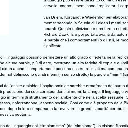
linguaggio può essere descritto come un essere
cervello umano: i memi sono i replicatori il corpo
van Driem, Kortlandt e Wiedenhof per elaborare l
meme: secondo la Scuola di Leiden i memi sono le
neurali. Questa definizione è una forma ristrett
Richard Dawkins e poi portata avanti da autor
le parole che i comportamenti (o gli stili, le
significato.
l linguaggio possono permettere un alto grado di fedeltà nella replicazi
i che alcune parole, più di altre, mostrano un alta fedeltà di copia e qui
 di Leiden anche i comportamenti possono essere replicati ma con una ba
denhof definiscono quindi memi (in senso stretto) le parole e “mimi” (s
i dell’ospite ominide. L’ospite ominide sarebbe ermafrodito dal punto d
i produzione dei suoi corrispondenti ai memi, la laringe. Il linguaggio v
 in termini di sfruttamento dell’ambiente che nella scelta sessuale. Oltr
ide stesso, rinforzandone l’aspetto sociale. Così come già proposto dall
poco dopo la loro comparsa, a far evolvere le grandi capacità cerebrali
gressiva neotenia.
oria del linguaggio dal “simbiomismo” (da “simbioma”), la visione filos