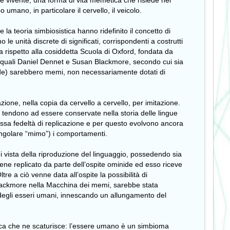
 vivente, una forma di vita memetica che risiede nel
 umano, in particolare il cervello, il veicolo.
a teoria simbiosistica hanno ridefinito il concetto di
 unità discrete di significati, corrispondenti a costrutti
a rispetto alla cosiddetta Scuola di Oxford, fondata da
i quali Daniel Dennet e Susan Blackmore, secondo cui sia
 mode) sarebbero memi, non necessariamente dotati di
one, nella copia da cervello a cervello, per imitazione.
ndi tendono ad essere conservate nella storia delle lingue
ssa fedeltà di replicazione e per questo evolvono ancora
ingolare “mimo”) i comportamenti.
i vista della riproduzione del linguaggio, possedendo sia
iene replicato da parte dell’ospite ominide ed esso riceve
e a ciò venne data all’ospite la possibilità di
a Blackmore nella Macchina dei memi, sarebbe stata
 degli esseri umani, innescando un allungamento del
ofica che ne scaturisce: l’essere umano è un simbioma