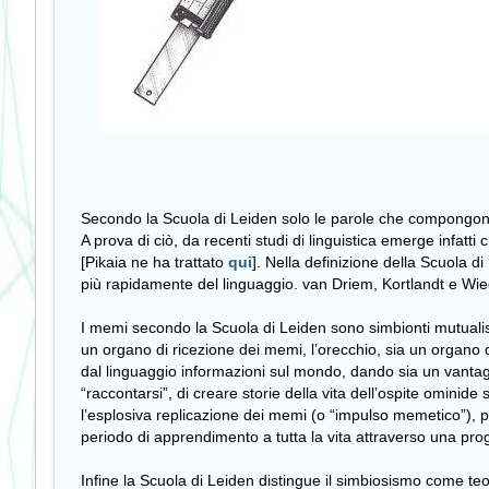
Secondo la Scuola di Leiden solo le parole che compongono i
A prova di ciò, da recenti studi di linguistica emerge infatt
[Pikaia ne ha trattato
qui
]. Nella definizione della Scuola
più rapidamente del linguaggio. van Driem, Kortlandt e Wie
I memi secondo la Scuola di Leiden sono simbionti mutualist
un organo di ricezione dei memi, l’orecchio, sia un organo d
dal linguaggio informazioni sul mondo, dando sia un vantaggio
“raccontarsi”, di creare storie della vita dell’ospite omin
l’esplosiva replicazione dei memi (o “impulso memetico”), 
periodo di apprendimento a tutta la vita attraverso una pro
Infine la Scuola di Leiden distingue il simbiosismo come te