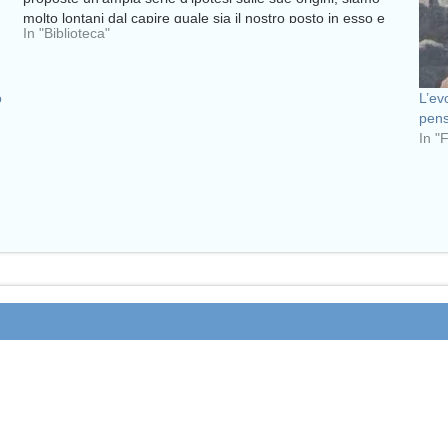
molto lontani dal capire quale sia il nostro posto in esso e
In "Biblioteca"
quali…
o
L’ev
pens
In "F