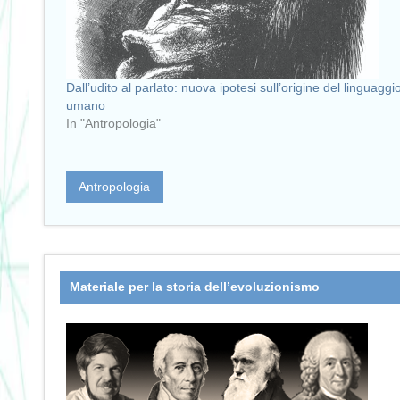
Dall’udito al parlato: nuova ipotesi sull’origine del linguaggi
umano
In "Antropologia"
Antropologia
Materiale per la storia dell’evoluzionismo