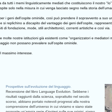
a da tutti i memi linguisticamente mediati che costituiscono il nostro “
pite solo nella misura in cui venga lasciato segno nella storia dell’uma
 per i geni dell’ospite ominide, così può prendere il sopravvento a suo u
 che si replichino a discapito del vantaggio dei geni dell’ospite, rappres
iti di fondazione, mode, stili architettonici, correnti artistiche e così via.
e molte nostre istituzioni già esistenti come “organizzatori e mediatori me
guaggio non possano prevalere sull’ospite ominide.
del massimo interesse.
Prospettive sull’evoluzione del linguaggio.
Recensione del libro Language Evolution. Sebbene i
risultati raggiunti dalla scienza, soprattutto nel secolo
scorso, abbiano portato notevoli progressi alla nostra
comprensione dell’universo in cui viviamo e siano state
proposte un’ampia serie d’ipotesi sulle sue origini, siamo