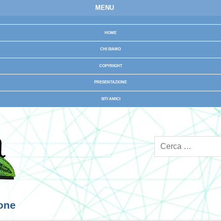
MENU
HOME
CHI SIAMO
COPYRIGHT
PRESENTAZIONE
SITI AMICI
ione