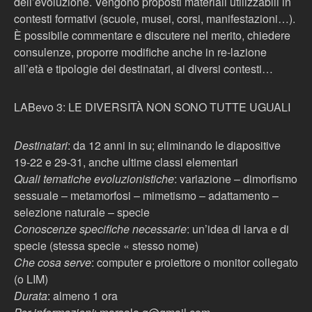
dell’evoluzione. Vengono proposti materiali utilizzabili in
contesti formativi (scuole, musei, corsi, manifestazioni…).
È possibile commentare e discutere nel merito, chiedere
consulenze, proporre modifiche anche in re-lazione
all’età e tipologie dei destinatari, ai diversi contesti…
LABevo 3: LE DIVERSITÀ NON SONO TUTTE UGUALI
Destinatari
: da 12 anni in su; eliminando le diapositive
19-22 e 29-31, anche ultime classi elementari
Quali tematiche evoluzionistiche
: variazione – dimorfismo
sessuale – metamorfosi – mimetismo – adattamento –
selezione naturale – specie
Conoscenze specifiche necessarie
: un’idea di larva e di
specie (stessa specie « stesso nome)
Che cosa serve
: computer e proiettore o monitor collegato
(o LIM)
Durata
: almeno 1 ora