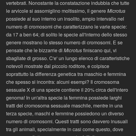
vertebrati. Nonostante la constatazione indubbia che tutte
le arvicole si assomiglino moltissimo, il genere
Microtus
possiede al suo interno un insolito, ampio intervallo nel
numero di cromosomi che caratterizzano le varie specie:
da 17 a ben 64; di solito le specie all'interno dello stesso
genere mostrano lo stesso numero di cromosomi. E se
pensate che le bizzarrie di
Microtus
finiscano qui, vi
sbagliate di grosso. C'e' un lungo elenco di caratteristiche
notevoli mostrate dal piccolo roditore, e colpisce
soprattutto la differenza genetica tra maschio e femmina
che spesso si incontra: alcuni esempi? Il cromosoma
sessuale X di una specie contiene il 20% circa dell'intero
genoma! In un'altra specie la femmina possiede larghi
tratti del cromosoma sessuale maschile, mentre in una
terza specie, maschi e femmine possiedono un diverso
numero di cromosomi. Questi tratti sono davvero inusuali
tra gli animali, specialmente in casi come questo, dove