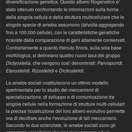
diversificazione genetica. Questo albero filogenetico e'
stato ottenuto confrontando le informazioni sulla forma
della singola cellula e della struttura multicellulare che le
singole specie di ameba assumono (talvolta aggregando
fino a 100.000 cellule), con le caratteristiche genetiche
ricavate dalla comparazione di geni altamente conservati.
Contrariamente a quanto ritenuto finora, sulla sola base
morfologica, si delineano quattro nuovi
taxa
del gruppo
Dictyostelia
, che vengono cosi' denominati:
Parvisporidi
,
Eterostelidi
,
Rizostelidi
e
Dictiostelidi
.
Le amebe sociali costituiscono un ottimo modello
sperimentale per lo studio dei meccanismi di
specializzazione, di sviluppo e di comunicazione tra
singole cellule nella formazione di strutture multi-cellulari:
la precisa ricostruzione del loro albero evolutivo permette
ora di decifrare anche l'evoluzione di tali meccanismi.
Secondo le due scienziate, le amebe sociali sono gli