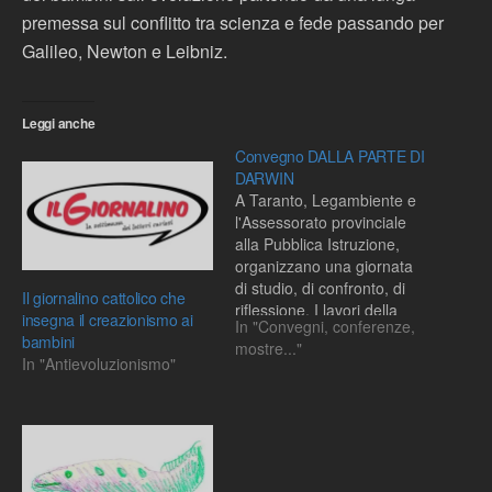
premessa sul conflitto tra scienza e fede passando per
Galileo, Newton e Leibniz.
Leggi anche
Convegno DALLA PARTE DI
DARWIN
A Taranto, Legambiente e
l'Assessorato provinciale
alla Pubblica Istruzione,
organizzano una giornata
di studio, di confronto, di
Il giornalino cattolico che
riflessione. I lavori della
insegna il creazionismo ai
In "Convegni, conferenze,
giornata prevedono nel
bambini
mostre..."
pomeriggio un Convegno,
In "Antievoluzionismo"
aperto a tutti i cittadini, e
nella mattinata un
Laboratorio per la
conoscenza scientifica. Nel
convegno sarà presentato
il libro "Dalla parte di…