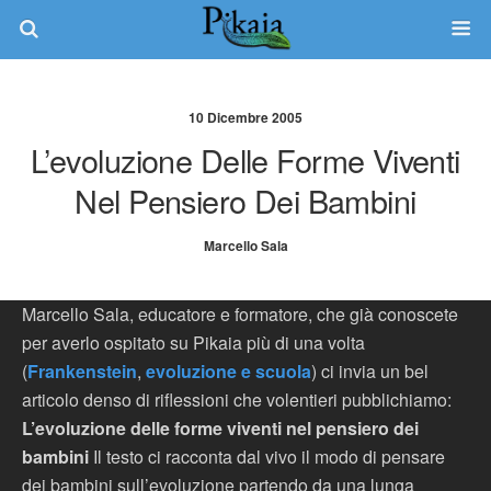
10 Dicembre 2005
L’evoluzione Delle Forme Viventi
Nel Pensiero Dei Bambini
Marcello Sala
Marcello Sala, educatore e formatore, che già conoscete
per averlo ospitato su Pikaia più di una volta
(
Frankenstein
,
evoluzione e scuola
) ci invia un bel
articolo denso di riflessioni che volentieri pubblichiamo:
L’evoluzione delle forme viventi nel pensiero dei
bambini
Il testo ci racconta dal vivo il modo di pensare
dei bambini sull’evoluzione partendo da una lunga