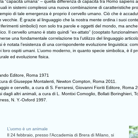
la “capacità umana” – quella differenza di capacità tra Homo sapiens attu
quali in sistemi complessi una nuova combinazione di caratteristiche pr
sempio di tale emergenza è proprio il cervello umano. Ciò che è accadu
vecchie. È grazie al linguaggio che la nostra mente ordina i suoi contenu
i riferimenti simbolici) non solo tra parole e oggetti del mondo, ma anche 
lico. Il cervello umano è stato quindi “ex-attato” (cooptato funzionalmen
e una fondamentale correlazione tra l’utilizzo del linguaggio articolat
si è notata l’esistenza di una corrispondente evoluzione linguistica: co
ei loro ospiti umani. L’uomo moderno, in quanto specie simbolica, è il pr
urale ed evoluzione fisica.
mando Editore, Roma 1971
a cura di Giuseppe Montalenti, Newton Compton, Roma 2011.
io e cervello, a cura di S. Ferraresi, Giovanni Fioriti Editore, Roma 
gli altri animali, a cura di L. Montixi Comoglio, Bollati Boringhieri, T
ess, N. Y.-Oxford 1997.
L’uomo è un animale
Il 24 febbraio, presso l'Accademia di Brera di Milano, si