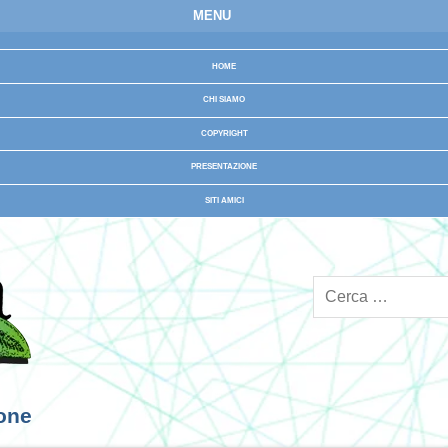
MENU
HOME
CHI SIAMO
COPYRIGHT
PRESENTAZIONE
SITI AMICI
ione