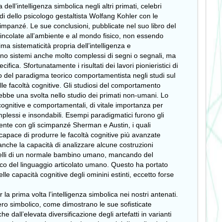
dell’intelligenza simbolica negli altri primati, celebri
di dello psicologo gestaltista Wolfang Kohler con le
impanzé. Le sue conclusioni, pubblicate nel suo libro del
vincolate all’ambiente e al mondo fisico, non essendo
ma sistematicità propria dell’intelligenza e
ono sistemi anche molto complessi di segni o segnali, ma
ca. Sfortunatamente i risultati dei lavori pionieristici di
o del paradigma teorico comportamentista negli studi sul
e facoltà cognitive. Gli studiosi del comportamento
ebbe una svolta nello studio dei primati non-umani. Lo
 cognitive e comportamentali, di vitale importanza per
lessi e insondabili. Esempi paradigmatici furono gli
nte con gli scimpanzé Sherman e Austin, i quali
capace di produrre le facoltà cognitive più avanzate
anche la capacità di analizzare alcune costruzioni
 quelli di un normale bambino umano, mancando del
tico del linguaggio articolato umano. Questo ha portato
le capacità cognitive degli ominini estinti, eccetto forse
la prima volta l’intelligenza simbolica nei nostri antenati.
ro simbolico, come dimostrano le sue sofisticate
 dall’elevata diversificazione degli artefatti in varianti