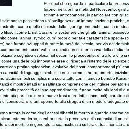
Per quel che riguarda in particolare la presenza 
furono, nella prima metà del Novecento, gli stu
scimmie antropomorfe, in particolare con gli sc
gli scimpanzé possiedono un’intelligenza e un’immaginazione pratiche, 
ni astratte, come quelle richieste dalle figure geometriche, con la medesi
filosofi come Ernst Cassirer a sostenere che gli altri animali possied
to come “animal symbolicum” proprio per tale caratteristica specie-specifi
s) non furono sviluppati durante la metà del secolo, per via del domini
omportamento osservabile e quindi non si interessava dello studio dell
oluzione cognitiva esplosa nel decennio precedente, e fu allora che si 
 come una delle più innovative aree di ricerca all’interno delle scienze
re con profitto spiegazioni evolutive dei nostri comportamenti più comp
pacità di linguaggio simbolico nelle scimmie antropomorfe, inizialme
o alcuni simboli semplici, ma soprattutto con il famoso bonobo Kanzi, 
nzi dimostrò infatti una raffinata comprensione dell’inglese parlato e 
 dovuti alla precocità del suo apprendimento, furono molto più lenti di
nte più parole o idee in nuove frasi o prodotti concettuali), caratteris
ta di considerare le antropomorfe alla stregua di un modello adeguato del
ono tuttora in corso degli accesi dibattiti in merito a quando emerse per 
omicamente moderno, sembra certa la presenza della capacità di pensie
re dei morti, e in generale la sua ricchezza culturale, testimoniata anche