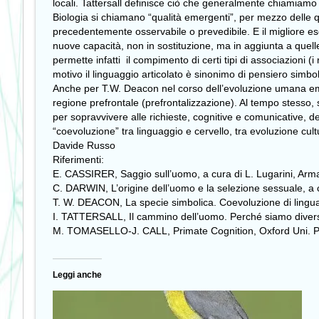
locali. Tattersall definisce ciò che generalmente chiamiamo 
Biologia si chiamano “qualità emergenti”, per mezzo delle 
precedentemente osservabile o prevedibile. E il migliore e
nuove capacità, non in sostituzione, ma in aggiunta a quelle 
permette infatti il compimento di certi tipi di associazioni (
motivo il linguaggio articolato è sinonimo di pensiero simbo
Anche per T.W. Deacon nel corso dell’evoluzione umana emers
regione prefrontale (prefrontalizzazione). Al tempo stesso, 
per sopravvivere alle richieste, cognitive e comunicative, d
“coevoluzione” tra linguaggio e cervello, tra evoluzione cult
Davide Russo
Riferimenti:
E. CASSIRER, Saggio sull’uomo, a cura di L. Lugarini, Ar
C. DARWIN, L’origine dell’uomo e la selezione sessuale, 
T. W. DEACON, La specie simbolica. Coevoluzione di linguagg
I. TATTERSALL, Il cammino dell’uomo. Perché siamo diversi da
M. TOMASELLO-J. CALL, Primate Cognition, Oxford Uni. Pr
Leggi anche