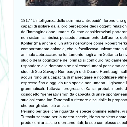
1917 “L’intelligenza delle scimmie antropoidi”, furono che 
capaci di isolare dalla loro percezione degli oggetti relazio
dell’immaginazione umane. Queste considerazioni portarono 
non sistemi simbolici, posseduti unicamente dall’uomo, defini
Kohler (ma anche di un altro ricercatore come Robert Yerke
comportamento animale, che si focalizzava unicamente sul c
animale abbracciarono lentamente negli anni Settanta la riv
studio della cognizione dei primati si configurò rapidamente
rispondere alla domanda se noi esseri umani possiamo cerca
studi di Sue Savage-Rumbaugh e di Duane Rumbaugh sulla ca
acquisirono una capacità di maneggiare e ricodificare almen
espresse fino a oggi da una specie non umana. Il giovane Ka
grammaticali. Tuttavia i progressi di Kanzi, probabilmente
cosiddetto “generativismo” (la capacità di unire spontaneame
studiosi come Ian Tattersall a ritenere discutibile la propos
che per gli stadi più antichi.
Persino per quel che riguarda le specie ominine estinte, vi s
Tuttavia soltanto per la nostra specie, Homo sapiens anat
produzioni artistiche e ornamentali, le sue complesse sepoltu