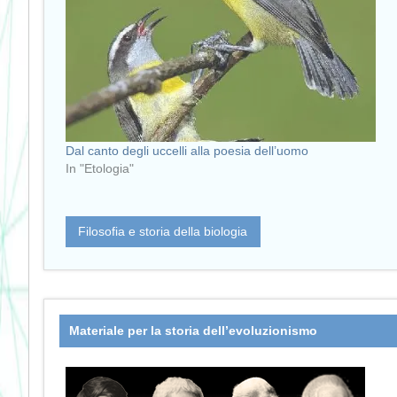
Dal canto degli uccelli alla poesia dell’uomo
In "Etologia"
Filosofia e storia della biologia
Materiale per la storia dell’evoluzionismo