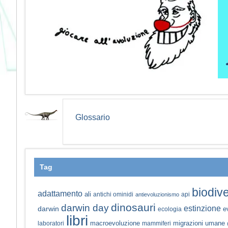
Glossario
Tag
biodive
adattamento
ali
antichi ominidi
api
antievoluzionismo
dinosauri
darwin day
estinzione
darwin
e
ecologia
libri
macroevoluzione
migrazioni umane
laboratori
mammiferi