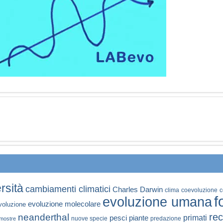
rsità
cambiamenti climatici
Charles Darwin
clima
coevoluzione
c
f
evoluzione umana
evoluzione molecolare
voluzione
rec
neanderthal
primati
pesci
piante
nuove specie
predazione
mostre