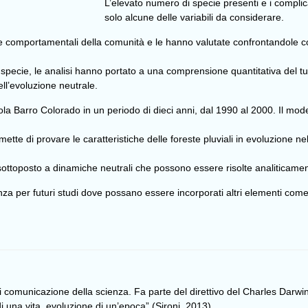
L’elevato numero di specie presenti e i complica
solo alcune delle variabili da considerare.
he comportamentali della comunità e le hanno valutate confrontandole co
 specie, le analisi hanno portato a una comprensione quantitativa del tur
ll’evoluzione neutrale.
isola Barro Colorado in un periodo di dieci anni, dal 1990 al 2000. Il mo
tte di provare le caratteristiche delle foreste pluviali in evoluzione n
sottoposto a dinamiche neutrali che possono essere risolte analiticame
 per futuri studi dove possano essere incorporati altri elementi come d
di comunicazione della scienza. Fa parte del direttivo del Charles Darwin
una vita, evoluzione di un’epoca” (Sironi, 2013).