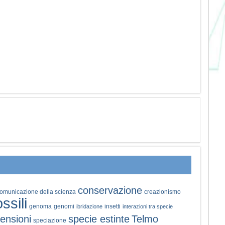
conservazione
omunicazione della scienza
creazionismo
ossili
genoma
genomi
insetti
ibridazione
interazioni tra specie
ensioni
specie estinte
Telmo
speciazione