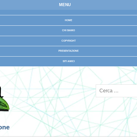
MENU
HOME
CHI SIAMO
COPYRIGHT
PRESENTAZIONE
SITI AMICI
ione