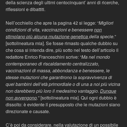
della scienza degli ultimi centocinquant’ anni di ricerche,
riflessioni e dibattiti.
Nell’occhiello che apre la pagina 42 si legge: “
Migliori
condizioni di vita, vaccinazioni e benessere
non
stimolano più alcuna mutazione genetica
della specie.
”
[sottolineatura mia]. Se fosse rimasto qualche dubbio su
che cosa si intenda dire, più sotto nel testo dell’articolo il
redattore Enrico Franceschini scrive: “
Ma nel mondo
contemporaneo di riscaldamento centralizzato,
vaccinazioni di massa, abbondanza e benessere, le
stesse mutazioni che garantirono la sopravvivenza di
quei bambini dell’età primordiale o di una a noi più vicina
non darebbero più loro il medesimo vantaggio.
Dunque
non avvengono
.
” [sottolineatura mia]. Qui ogni dubbio è
dissolto: è evidente il presupposto che le mutazioni siano
direzionate e causate.
C’è poi da considerare, nella valutazione di un possibile