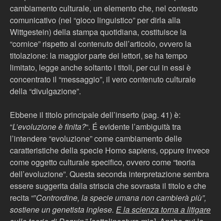
cambiamento culturale, un elemento che, nel contesto
comunicativo (nel “gioco linguistico” per dirla alla
Wittgestein) della stampa quotidiana, costituisce la
“cornice” rispetto al contenuto dell’articolo, ovvero la
titolazione: la maggior parte dei lettori, se ha tempo
limitato, legge anche soltanto i titoli, per cui in essi è
concentrato il “messaggio”, il vero contenuto culturale
della “divulgazione”.
Ebbene il titolo principale dell’inserto (pag. 41) è:
“
L’evoluzione è finita?
“. É evidente l’ambiguità tra
l’intendere “evoluzione” come cambiamento delle
caratteristiche della specie Homo sapiens, oppure invece
come oggetto culturale specifico, ovvero come “teoria
dell’evoluzione”. Questa seconda interpretazione sembra
essere suggerita dalla striscia che sovrasta il titolo e che
recita “”
Contrordine, la specie umana non cambierà più”,
sostiene un genetista inglese.
E la scienza torna a litigare