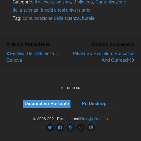
Categorie:
Antievoluzionismo
,
Biblioteca
,
Comunicazione
della scienza
,
Inediti e tesi universitarie
Tag:
comunicazione della scienza
,
bufale
Articolo Precedente
Articolo Successivo
Festival Della Scienza Di
Pikaia Su Evolution: Education
Genova
And Outreach!
Torna su
Dispositivo Portatile
Pc Desktop
© 2006-2021 Pikaia | e-mail:
info@pikaia.eu