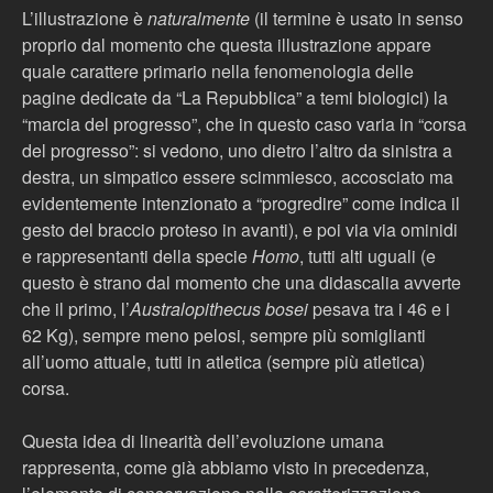
L’illustrazione è
naturalmente
(il termine è usato in senso
proprio dal momento che questa illustrazione appare
quale carattere primario nella fenomenologia delle
pagine dedicate da “La Repubblica” a temi biologici) la
“marcia del progresso”, che in questo caso varia in “corsa
del progresso”: si vedono, uno dietro l’altro da sinistra a
destra, un simpatico essere scimmiesco, accosciato ma
evidentemente intenzionato a “progredire” come indica il
gesto del braccio proteso in avanti), e poi via via ominidi
e rappresentanti della specie
Homo
, tutti alti uguali (e
questo è strano dal momento che una didascalia avverte
che il primo, l’
Australopithecus bosei
pesava tra i 46 e i
62 Kg), sempre meno pelosi, sempre più somiglianti
all’uomo attuale, tutti in atletica (sempre più atletica)
corsa.
Questa idea di linearità dell’evoluzione umana
rappresenta, come già abbiamo visto in precedenza,