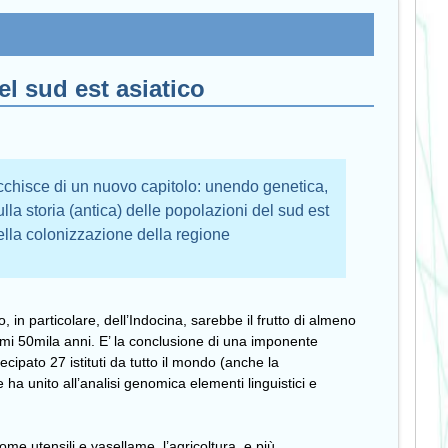
l sud est asiatico
icchisce di un nuovo capitolo: unendo genetica,
ulla storia (antica) delle popolazioni del sud est
 della colonizzazione della regione
o, in particolare, dell’Indocina, sarebbe il frutto di almeno
imi 50mila anni. E’ la conclusione di una imponente
cipato 27 istituti da tutto il mondo (anche la
e ha unito all’analisi genomica elementi linguistici e
me utensili e vasellame, l’agricoltura, e più