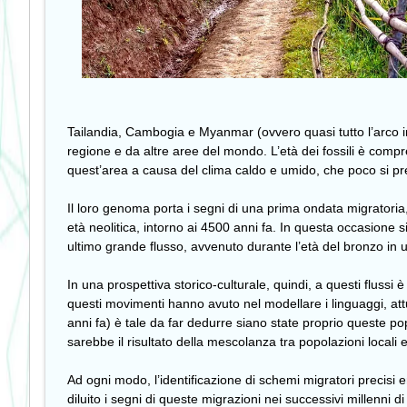
Tailandia, Cambogia e Myanmar (ovvero quasi tutto l’arco i
regione e da altre aree del mondo. L’età dei fossili è compr
quest’area a causa del clima caldo e umido, che poco si pr
Il loro genoma porta i segni di una prima ondata migratoria,
età neolitica, intorno ai 4500 anni fa. In questa occasione s
ultimo grande flusso, avvenuto durante l’età del bronzo in
In una prospettiva storico-culturale, quindi, a questi flussi 
questi movimenti hanno avuto nel modellare i linguaggi, attual
anni fa) è tale da far dedurre siano state proprio queste popo
sarebbe il risultato della mescolanza tra popolazioni locali
Ad ogni modo, l’identificazione di schemi migratori precisi 
diluito i segni di queste migrazioni nei successivi millenni d