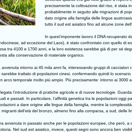
precisamente la coltivazione del riso, è stata i
probabilmente in seguito alle migrazioni di po
dato origine alla famiglia delle lingue austroas
tutto il sud est asiatico fino ad alcune zone del
In quest’imponente lavoro il DNA recuperato dai 
ndocinese, ad eccezione del Laos), è stato confrontato con quello di e
esa tra 4100 e 1700 anni, e la loro esistenza sarebbe già di per sé degna
esta alla conservazione di materiale organico.
 avvenuta intorno ai 45 mila anni fa, interessando gruppi di cacciatori 
i sarebbe trattato di popolazioni cinesi, confermando quindi lo scenario d
 un arco temporale molto più ampio. Più precisamente: intorno ai 3000 a
è legata l’introduzione di pratiche agricole e di nuove tecnologie. Guardand
i e passati. In particolare, l’affinità genetica tra le popolazioni oggi pa
lazioni a dare origine alle lingue della famiglia, mentre la complessità e l
 e migranti dell’età del bronzo, almeno fino alla comparsa, a sud, delle 
era avvenuta in passato anche per le popolazioni europee, che però, a di
i storia. Nel sud est asiatico, invece, questi segni sono ancora ben visibi