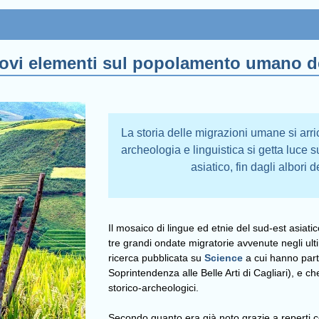
uovi elementi sul popolamento umano de
La storia delle migrazioni umane si arr
archeologia e linguistica si getta luce s
asiatico, fin dagli albori
Il mosaico di lingue ed etnie del sud-est asiatic
tre grandi ondate migratorie avvenute negli ult
ricerca pubblicata su
Science
a cui hanno parte
Soprintendenza alle Belle Arti di Cagliari), e ch
storico-archeologici.
Secondo quanto era già noto grazie a reperti co