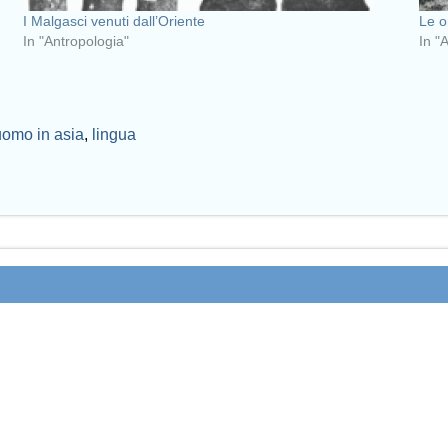
I Malgasci venuti dall’Oriente
Le o
In "Antropologia"
In "
uomo in asia
,
lingua