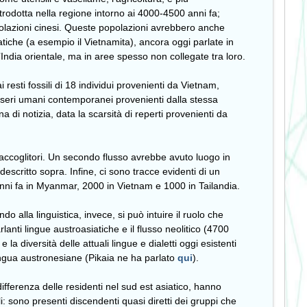
ntrodotta nella regione intorno ai 4000-4500 anni fa;
polazioni cinesi. Queste popolazioni avrebbero anche
iatiche (a esempio il Vietnamita), ancora oggi parlate in
l’India orientale, ma in aree spesso non collegate tra loro.
resti fossili di 18 individui provenienti da Vietnam,
sseri umani contemporanei provenienti dalla stessa
 di notizia, data la scarsità di reperti provenienti da
raccoglitori. Un secondo flusso avrebbe avuto luogo in
escritto sopra. Infine, ci sono tracce evidenti di un
nni fa in Myanmar, 2000 in Vietnam e 1000 in Tailandia.
o alla linguistica, invece, si può intuire il ruolo che
rlanti lingue austroasiatiche e il flusso neolitico (4700
a diversità delle attuali lingue e dialetti oggi esistenti
lingua austronesiane (Pikaia ne ha parlato
qui
).
fferenza delle residenti nel sud est asiatico, hanno
li: sono presenti discendenti quasi diretti dei gruppi che