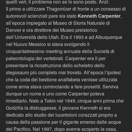
quelli veri, il problema non se lo sono posto. Anzi.
Il primo a utilizzare Thagomizer di fronte a un consesso di
autorevoli scienziati pare sia stato
Kenneth Carpenter
,
all’epoca impiegato al Museo di Storia Naturale di
Denver e ora direttore del Museo preistorico
dell’Università dello Utah. Era il 1993 e ad Albuquerque
nel Nuovo Messico si stava svolgendo il
cinquantatreesimo meeting annuale della Società di
paleontologia dei vertebrati. Carpenter era lì per
presentare la ricostruzione dello scheletro dello
stegosauro più completo mai trovato. All’epoca l’ipotesi
che la coda del bestione analfabeta venisse utilizzata
come arma stava cominciando a fare proseliti. Serviva
dunque un nome e uno come Carpenter poteva
rimediarlo. Nato a Tokio nel 1949, cinque anni prima che
Godzilla la distruggesse, il giovane Kenneth si era
dedicato allo studio dei lucertoloni corazzati proprio a
causa della passione per il gigante emerso dalle acque
del Pacifico. Nel 1997, dopo averne scoperto le ossa,