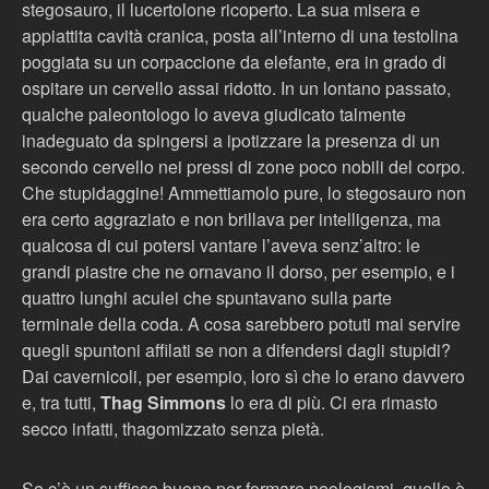
stegosauro, il lucertolone ricoperto. La sua misera e
appiattita cavità cranica, posta all’interno di una testolina
poggiata su un corpaccione da elefante, era in grado di
ospitare un cervello assai ridotto. In un lontano passato,
qualche paleontologo lo aveva giudicato talmente
inadeguato da spingersi a ipotizzare la presenza di un
secondo cervello nei pressi di zone poco nobili del corpo.
Che stupidaggine! Ammettiamolo pure, lo stegosauro non
era certo aggraziato e non brillava per intelligenza, ma
qualcosa di cui potersi vantare l’aveva senz’altro: le
grandi piastre che ne ornavano il dorso, per esempio, e i
quattro lunghi aculei che spuntavano sulla parte
terminale della coda. A cosa sarebbero potuti mai servire
quegli spuntoni affilati se non a difendersi dagli stupidi?
Dai cavernicoli, per esempio, loro sì che lo erano davvero
e, tra tutti,
Thag Simmons
lo era di più. Ci era rimasto
secco infatti, thagomizzato senza pietà.
Se c’è un suffisso buono per formare neologismi, quello è