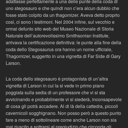
adattasse perfettamente a una delle punte della coda di
uno stegosauro e che quindi non c’era alcun dubbio che
fosse stato colpito da un thagomizer. Aveva detto proprio
così, ci sono i testimoni. Nel 2004 infine, sul vecchio e
ormai defunto sito web del Museo Nazionale di Storia
Naturale dell’autorevolissimo Smithsonian Institute,
arrivava la certificazione definitiva: le punte alla fine della
coda dello Stegosaurus ora hanno un nome ufficiale,
Thagomizer, suggerito in una vignetta di Far Side di Gary
Larson.
La coda dello stegosauro è protagonista di un’altra
vignetta di Larson in cui la si vede in primo piano
poggiata sulla sedia di un professore che vi si sta
avvicinando e probabilmente vi si siederà, inconsapevole
di cosa gli potrà accadere. Al di là della cattedra, piccoli
cavernicoli sogghignano. Non posso però a questo punto
fare a meno di sottolineare come anche Larson non sia
mai riuscito a sottrarsi al pregiudizio che circonda gli