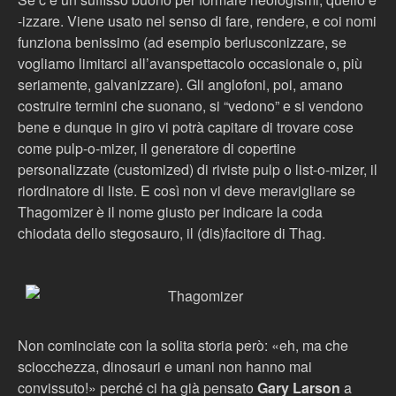
-izzare. Viene usato nel senso di fare, rendere, e coi nomi
funziona benissimo (ad esempio berlusconizzare, se
vogliamo limitarci all’avanspettacolo occasionale o, più
seriamente, galvanizzare). Gli anglofoni, poi, amano
costruire termini che suonano, si “vedono” e si vendono
bene e dunque in giro vi potrà capitare di trovare cose
come pulp-o-mizer, il generatore di copertine
personalizzate (customized) di riviste pulp o list-o-mizer, il
riordinatore di liste. E così non vi deve meravigliare se
Thagomizer è il nome giusto per indicare la coda
chiodata dello stegosauro, il (dis)facitore di Thag.
Non cominciate con la solita storia però: «eh, ma che
sciocchezza, dinosauri e umani non hanno mai
convissuto!» perché ci ha già pensato
Gary Larson
a