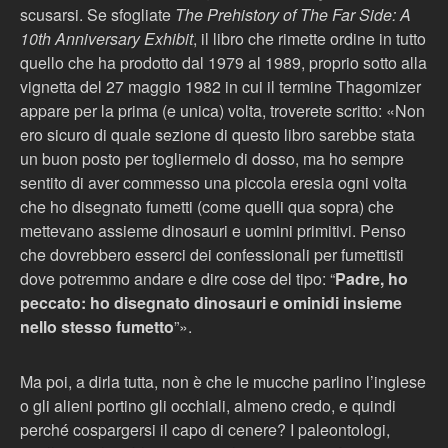
scusarsi. Se sfogliate
The Prehistory of The Far Side: A
10th Anniversary Exhibit
, il libro che rimette ordine in tutto
quello che ha prodotto dal 1979 al 1989, proprio sotto alla
vignetta del 27 maggio 1982 in cui il termine Thagomizer
appare per la prima (e unica) volta, troverete scritto: «Non
ero sicuro di quale sezione di questo libro sarebbe stata
un buon posto per togliermelo di dosso, ma ho sempre
sentito di aver commesso una piccola eresia ogni volta
che ho disegnato fumetti (come quelli qua sopra) che
mettevano assieme dinosauri e uomini primitivi. Penso
che dovrebbero esserci dei confessionali per fumettisti
dove potremmo andare e dire cose del tipo: “
Padre, ho
peccato: ho disegnato dinosauri e ominidi insieme
nello stesso fumetto
”».
Ma poi, a dirla tutta, non è che le mucche parlino l’inglese
o gli alieni portino gli occhiali, almeno credo, e quindi
perché cospargersi il capo di cenere? I paleontologi,