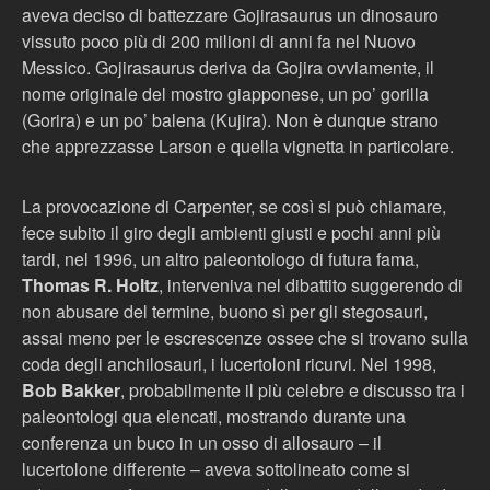
aveva deciso di battezzare Gojirasaurus un dinosauro
vissuto poco più di 200 milioni di anni fa nel Nuovo
Messico. Gojirasaurus deriva da Gojira ovviamente, il
nome originale del mostro giapponese, un po’ gorilla
(Gorira) e un po’ balena (Kujira). Non è dunque strano
che apprezzasse Larson e quella vignetta in particolare.
La provocazione di Carpenter, se così si può chiamare,
fece subito il giro degli ambienti giusti e pochi anni più
tardi, nel 1996, un altro paleontologo di futura fama,
Thomas R. Holtz
, interveniva nel dibattito suggerendo di
non abusare del termine, buono sì per gli stegosauri,
assai meno per le escrescenze ossee che si trovano sulla
coda degli anchilosauri, i lucertoloni ricurvi. Nel 1998,
Bob Bakker
, probabilmente il più celebre e discusso tra i
paleontologi qua elencati, mostrando durante una
conferenza un buco in un osso di allosauro – il
lucertolone differente – aveva sottolineato come si