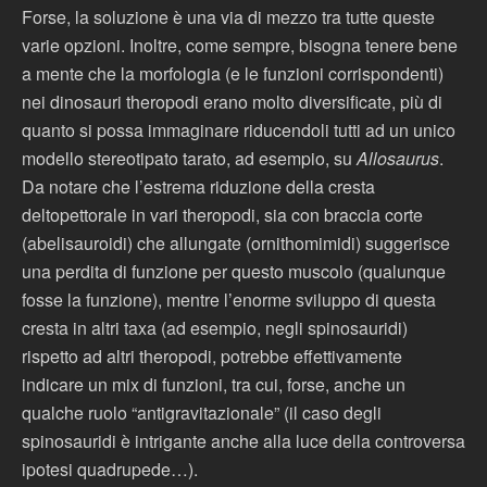
Forse, la soluzione è una via di mezzo tra tutte queste
varie opzioni. Inoltre, come sempre, bisogna tenere bene
a mente che la morfologia (e le funzioni corrispondenti)
nei dinosauri theropodi erano molto diversificate, più di
quanto si possa immaginare riducendoli tutti ad un unico
modello stereotipato tarato, ad esempio, su
Allosaurus
.
Da notare che l’estrema riduzione della cresta
deltopettorale in vari theropodi, sia con braccia corte
(abelisauroidi) che allungate (ornithomimidi) suggerisce
una perdita di funzione per questo muscolo (qualunque
fosse la funzione), mentre l’enorme sviluppo di questa
cresta in altri taxa (ad esempio, negli spinosauridi)
rispetto ad altri theropodi, potrebbe effettivamente
indicare un mix di funzioni, tra cui, forse, anche un
qualche ruolo “antigravitazionale” (il caso degli
spinosauridi è intrigante anche alla luce della controversa
ipotesi quadrupede…).