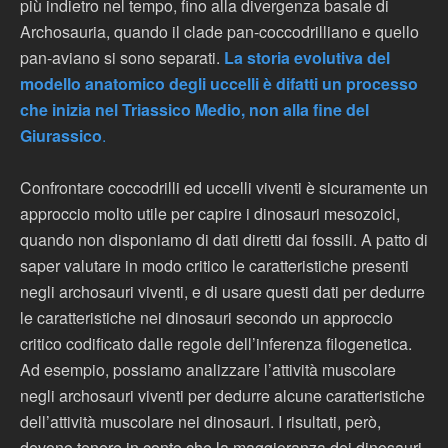
più indietro nel tempo, fino alla divergenza basale di
Archosauria, quando il clade pan-coccodrilliano e quello
pan-aviano si sono separati.
La storia evolutiva del
modello anatomico degli uccelli è difatti un processo
che inizia nel Triassico Medio, non alla fine del
Giurassico
.
Confrontare coccodrilli ed uccelli viventi è sicuramente un
approccio molto utile per capire i dinosauri mesozoici,
quando non disponiamo di dati diretti dai fossili. A patto di
saper valutare in modo critico le caratteristiche presenti
negli archosauri viventi, e di usare questi dati per dedurre
le caratteristiche nei dinosauri secondo un approccio
critico codificato dalle regole dell’inferenza filogenetica.
Ad esempio, possiamo analizzare l’attività muscolare
negli archosauri viventi per dedurre alcune caratteristiche
dell’attività muscolare nei dinosauri. I risultati, però,
devono tenere in conto che la maggioranza dei dinosauri