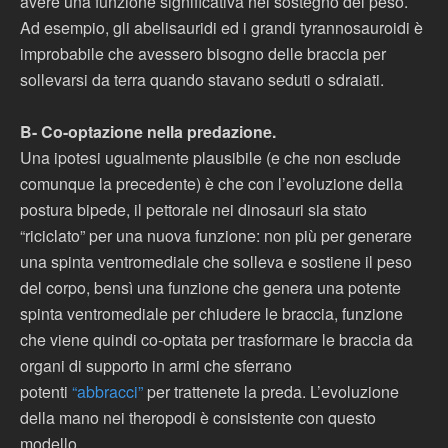
avere una funzione significativa nel sostegno del peso.
Ad esempio, gli abelisauridi ed i grandi tyrannosauroidi è
improbabile che avessero bisogno delle braccia per
sollevarsi da terra quando stavano seduti o sdraiati.
B- Co-optazione nella predazione.
Una ipotesi ugualmente plausibile (e che non esclude
comunque la precedente) è che con l’evoluzione della
postura bipede, il pettorale nei dinosauri sia stato
“riciclato” per una nuova funzione: non più per generare
una spinta ventromediale che solleva e sostiene il peso
del corpo, bensì una funzione che genera una potente
spinta ventromediale per chiudere le braccia, funzione
che viene quindi co-optata per trasformare le braccia da
organi di supporto in armi che sferrano
potenti
“abbracci”
per trattenete la preda. L’evoluzione
della mano nei theropodi è consistente con questo
modello.