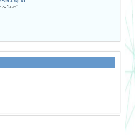
omini e squali
Evo-Devo"