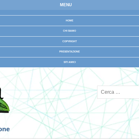
MENU
HOME
CHI SIAMO
COPYRIGHT
PRESENTAZIONE
SITI AMICI
ione