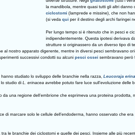
diverse strutture. Negli
gnatostomi
(tutti i ve
la mandibola, mentre quasi tutti gli altri danno 
ciclostomi
(lamprede e missine), che non hanno
(si veda
qui
per il destino degli archi faringei 
Per lungo tempo si è ritenuto che in pesci e cic
indipendentemente. Questa ipotesi derivava d
strutture si originassero da un diverso tipo di 
ne al nostro apparato digerente, mentre in diversi pesci sembravano orig
Esperimenti successivi condotti su alcuni
pesci ossei
sembravano però for
ge hanno studiato lo sviluppo delle branchie nella razza,
Leucoraja erin
 lo studio di
L. erinacea
avrebbe potuto fare luce sull’evoluzione delle b
 da una regione dell’embrione che esprimeva una proteina prodotta, nel
pace di marcare solo le cellule dell’endoderma, hanno osservato che era
ia tra le branchie dei ciclostomi e quelle dei pesci. Insieme alle più rec