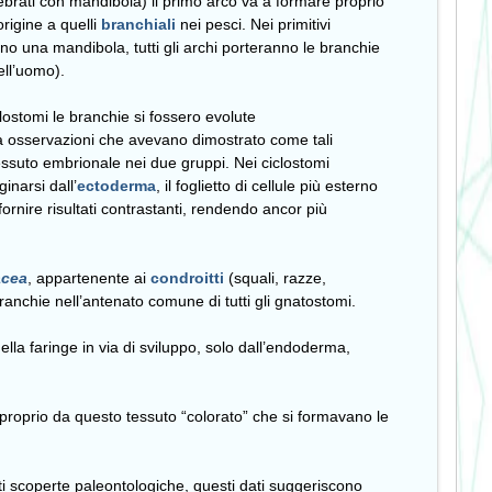
rtebrati con mandibola) il primo arco va a formare proprio
origine a quelli
branchiali
nei pesci. Nei primitivi
 una mandibola, tutti gli archi porteranno le branchie
nell’uomo).
lostomi le branchie si fossero evolute
a osservazioni che avevano dimostrato come tali
tessuto embrionale nei due gruppi. Nei ciclostomi
inarsi dall’
ectoderma
, il foglietto di cellule più esterno
nire risultati contrastanti, rendendo ancor più
acea
, appartenente ai
condroitti
(squali, razze,
ranchie nell’antenato comune di tutti gli gnatostomi.
la faringe in via di sviluppo, solo dall’endoderma,
 proprio da questo tessuto “colorato” che si formavano le
enti scoperte paleontologiche, questi dati suggeriscono