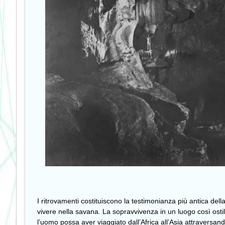
I ritrovamenti costituiscono la testimonianza più antica de
vivere nella savana. La sopravvivenza in un luogo così ostile 
l’uomo possa aver viaggiato dall’Africa all’Asia attraver