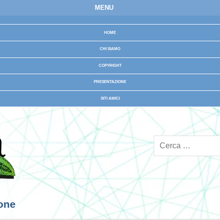
MENU
HOME
CHI SIAMO
COPYRIGHT
PRESENTAZIONE
SITI AMICI
ione