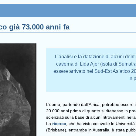
o già 73.000 anni fa
L’analisi e la datazione di alcuni dent
caverna di Lida Ajer (isola di Sumat
essere arrivato nel Sud-Est Asiatico 2
in 
L’uomo, partendo dall’Africa, potrebbe essere a
20.000 anni prima di quanto si ritenesse in prec
scienziati sulla base di alcuni ritrovamenti nell
La
ricerca
, che ha visto coinvolte le Universit
(Brisbane), entrambe in Australia, è stata pubb