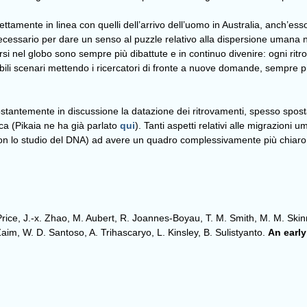
fettamente in linea con quelli dell’arrivo dell’uomo in Australia, anch’e
cessario per dare un senso al puzzle relativo alla dispersione umana nel
rsi nel globo sono sempre più dibattute e in continuo divenire: ogni ri
ibili scenari mettendo i ricercatori di fronte a nuove domande, sempre p
tantemente in discussione la datazione dei ritrovamenti, spesso spostand
ca (Pikaia ne ha già parlato
qui
). Tanti aspetti relativi alle migrazion
con lo studio del DNA) ad avere un quadro complessivamente più chiaro
ice, J.-x. Zhao, M. Aubert, R. Joannes-Boyau, T. M. Smith, M. M. Skinn
Zaim, W. D. Santoso, A. Trihascaryo, L. Kinsley, B. Sulistyanto.
An earl