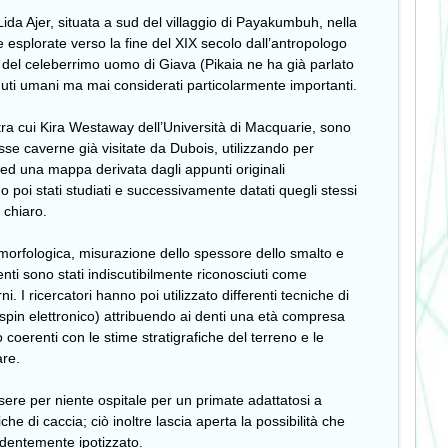
Lida Ajer, situata a sud del villaggio di Payakumbuh, nella
 esplorate verso la fine del XIX secolo dall’antropologo
del celeberrimo uomo di Giava (Pikaia ne ha già parlato
tenuti umani ma mai considerati particolarmente importanti.
, tra cui Kira Westaway dell’Università di Macquarie, sono
sse caverne già visitate da Dubois, utilizzando per
ed una mappa derivata dagli appunti originali
no poi stati studiati e successivamente datati quegli stessi
o chiaro.
morfologica, misurazione dello spessore dello smalto e
nti sono stati indiscutibilmente riconosciuti come
 ricercatori hanno poi utilizzato differenti tecniche di
spin elettronico) attribuendo ai denti una età compresa
no coerenti con le stime stratigrafiche del terreno e le
are.
ere per niente ospitale per un primate adattatosi a
he di caccia; ciò inoltre lascia aperta la possibilità che
edentemente ipotizzato.