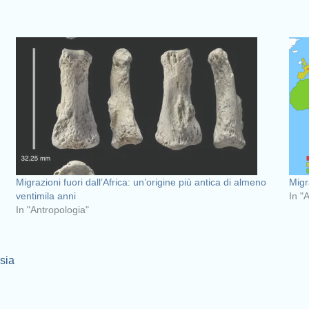
Migrazioni fuori dall’Africa: un’origine più antica di almeno
Migr
ventimila anni
In "
In "Antropologia"
sia