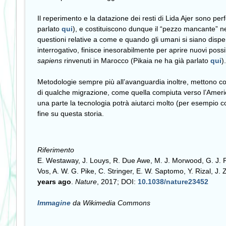
Il reperimento e la datazione dei resti di Lida Ajer sono per
parlato
qui
), e costituiscono dunque il “pezzo mancante” ne
questioni relative a come e quando gli umani si siano dispe
interrogativo, finisce inesorabilmente per aprire nuovi poss
sapiens
rinvenuti in Marocco (Pikaia ne ha già parlato
qui
).
Metodologie sempre più all’avanguardia inoltre, mettono cos
di qualche migrazione, come quella compiuta verso l’Ameri
una parte la tecnologia potrà aiutarci molto (per esempio 
fine su questa storia.
Riferimento
E. Westaway, J. Louys, R. Due Awe, M. J. Morwood, G. J. Pr
Vos, A. W. G. Pike, C. Stringer, E. W. Saptomo, Y. Rizal, J. 
years ago
.
Nature
, 2017; DOI:
10.1038/nature23452
Immagine
da Wikimedia Commons