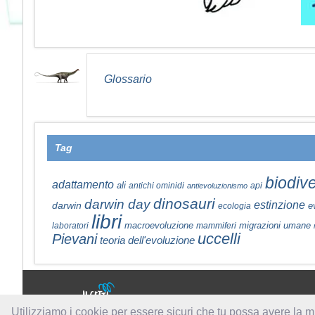
Glossario
Tag
biodive
adattamento
ali
antichi ominidi
api
antievoluzionismo
dinosauri
darwin day
estinzione
darwin
e
ecologia
libri
macroevoluzione
migrazioni umane
laboratori
mammiferi
uccelli
Pievani
teoria dell'evoluzione
a cura di:
Utilizziamo i cookie per essere sicuri che tu possa avere la m