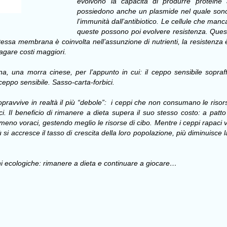
evolvono la capacità di produrre proteine a
possiedono anche un plasmide nel quale sono 
l’immunità dall’antibiotico. Le cellule che manc
queste possono poi evolvere resistenza. Questa
sa membrana è coinvolta nell’assunzione di nutrienti, la resistenza è 
pagare costi maggiori.
 una morra cinese, per l’appunto in cui: il ceppo sensibile sopraffà
l ceppo sensibile. Sasso-carta-forbici.
opravvive in realtà il più “debole”: i ceppi che non consumano le ris
i. Il beneficio di rimanere a dieta supera il suo stesso costo: a patto 
 meno voraci, gestendo meglio le risorse di cibo. Mentre i ceppi rapaci
 si accresce il tasso di crescita della loro popolazione, più diminuisce 
oni ecologiche: rimanere a dieta e continuare a giocare…