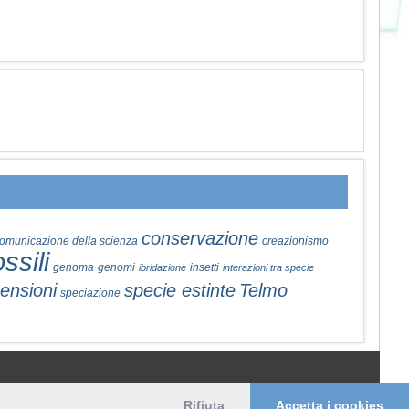
conservazione
omunicazione della scienza
creazionismo
ossili
genoma
genomi
insetti
ibridazione
interazioni tra specie
ensioni
specie estinte
Telmo
speciazione
© 2006-2026 Pikaia | e-mail:
info@pikaia.eu
Rifiuta
Accetta i cookies