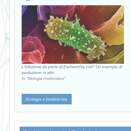
L’infezione da parte di Escherichia coli? Un esempio di
evoluzione in atto
In "Biologia molecolare"
Ecologia e biodiversità