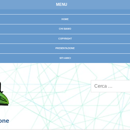
MENU
HOME
CHI SIAMO
COPYRIGHT
PRESENTAZIONE
SITI AMICI
ione