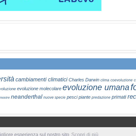
rsità
cambiamenti climatici
Charles Darwin
clima
coevoluzione
c
f
evoluzione umana
evoluzione molecolare
voluzione
rec
neanderthal
primati
pesci
piante
nuove specie
predazione
mostre
igliore esperienza sul nostro sito
Scopri di più