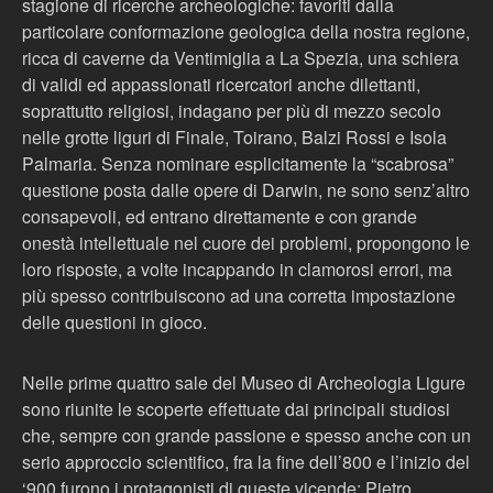
stagione di ricerche archeologiche: favoriti dalla
particolare conformazione geologica della nostra regione,
ricca di caverne da Ventimiglia a La Spezia, una schiera
di validi ed appassionati ricercatori anche dilettanti,
soprattutto religiosi, indagano per più di mezzo secolo
nelle grotte liguri di Finale, Toirano, Balzi Rossi e Isola
Palmaria. Senza nominare esplicitamente la “scabrosa”
questione posta dalle opere di Darwin, ne sono senz’altro
consapevoli, ed entrano direttamente e con grande
onestà intellettuale nel cuore dei problemi, propongono le
loro risposte, a volte incappando in clamorosi errori, ma
più spesso contribuiscono ad una corretta impostazione
delle questioni in gioco.
Nelle prime quattro sale del Museo di Archeologia Ligure
sono riunite le scoperte effettuate dai principali studiosi
che, sempre con grande passione e spesso anche con un
serio approccio scientifico, fra la fine dell’800 e l’inizio del
‘900 furono i protagonisti di queste vicende: Pietro