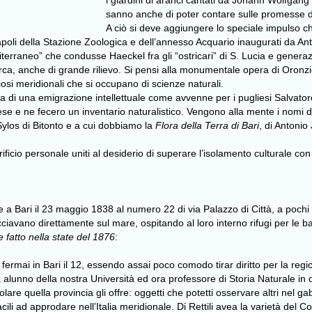
i giardini di aranci cantati da Johann Wolfga
sanno anche di poter contare sulle promesse di
A ciò si deve aggiungere lo speciale impulso che
 Napoli della Stazione Zoologica e dell’annesso Acquario inaugurati da A
rraneo” che condusse Haeckel fra gli “ostricari” di S. Lucia e generazio
rca, anche di grande rilievo. Si pensi alla monumentale opera di Oronz
osi meridionali che si occupano di scienze naturali.
eta di una emigrazione intellettuale come avvenne per i pugliesi Salvato
 e ne fecero un inventario naturalistico. Vengono alla mente i nomi del 
los di Bitonto e a cui dobbiamo la
Flora della Terra di Bari
, di Antonio
ificio personale uniti al desiderio di superare l’isolamento culturale con
a Bari il 23 maggio 1838 al numero 22 di via Palazzo di Città, a pochi p
cciavano direttamente sul mare, ospitando al loro interno rifugi per le
 fatto nella state del 1876
:
mi fermai in Bari il 12, essendo assai poco comodo tirar diritto per la reg
lunno della nostra Università ed ora professore di Storia Naturale in que
are quella provincia gli offre: oggetti che potetti osservare altri nel gabine
cili ad approdare nell’Italia meridionale. Di Rettili avea la varietà del 