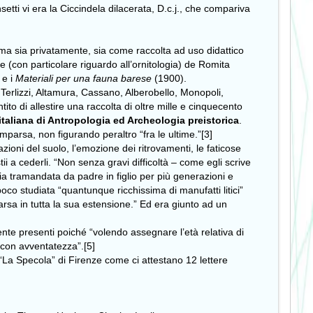
setti vi era la Ciccindela dilacerata, D.c.j., che compariva
prima sia privatamente, sia come raccolta ad uso didattico
e (con particolare riguardo all’ornitologia) de Romita
 e i
Materiali per una fauna barese
(1900).
 Terlizzi, Altamura, Cassano, Alberobello, Monopoli,
to di allestire una raccolta di oltre mille e cinquecento
taliana di Antropologia ed Archeologia preistorica
.
mparsa, non figurando peraltro “fra le ultime.”[3]
azioni del suolo, l’emozione dei ritrovamenti, le faticose
stii a cederli. “Non senza gravi difficoltà – come egli scrive
ia tramandata da padre in figlio per più generazioni e
poco studiata “quantunque ricchissima di manufatti litici”
parsa in tutta la sua estensione.” Ed era giunto ad un
ente presenti poiché “volendo assegnare l’età relativa di
 con avventatezza”.[5]
“La Specola” di Firenze come ci attestano 12 lettere