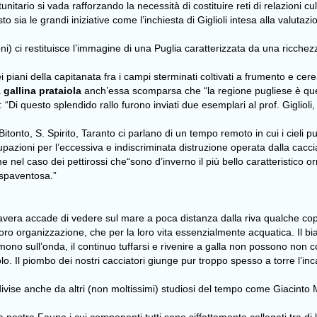
itario si vada rafforzando la necessità di costituire reti di relazioni cu
 sia le grandi iniziative come l’inchiesta di Giglioli intesa alla valutazion
ioni) ci restituisce l’immagine di una Puglia caratterizzata da una ricch
ei piani della capitanata fra i campi sterminati coltivati a frumento e c
a
gallina prataiola
anch’essa scomparsa che “la regione pugliese è quel
 “Di questo splendido rallo furono inviati due esemplari al prof. Giglioli,
 Bitonto, S. Spirito, Taranto ci parlano di un tempo remoto in cui i cieli 
zioni per l’eccessiva e indiscriminata distruzione operata dalla caccia.
e nel caso dei pettirossi che“sono d’inverno il più bello caratteristico 
o spaventosa.”
mavera accade di vedere sul mare a poca distanza dalla riva qualche co
loro organizzazione, che per la loro vita essenzialmente acquatica. Il bian
o sull’onda, il continuo tuffarsi e rivenire a galla non possono non col
o. Il piombo dei nostri cacciatori giunge pur troppo spesso a torre l’inc
divise anche da altri (non moltissimi) studiosi del tempo come Giacinto M