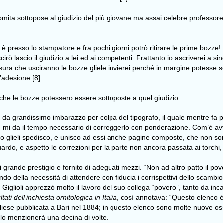
ta sottopose al giudizio del più giovane ma assai celebre professore 
 è presso lo stampatore e fra pochi giorni potrò ritirare le prime bozze! 
scirò lascio il giudizio a lei ed ai competenti. Frattanto io ascriverei a 
isura che usciranno le bozze gliele invierei perché in margine potesse
l’adesione.[8]
 che le bozze potessero essere sottoposte a quel giudizio:
i da grandissimo imbarazzo per colpa del tipografo, il quale mentre fa
 mi da il tempo necessario di correggerlo con ponderazione. Com’è avven
anto glieli spedisco, e unisco ad essi anche pagine composte, che non s
guardo, e aspetto le correzioni per la parte non ancora passata ai torch
 di grande prestigio e fornito di adeguati mezzi. “Non ad altro patto il p
do della necessità di attendere con fiducia i corrispettivi dello scambio 
glioli apprezzò molto il lavoro del suo collega “povero”, tanto da incaric
ati dell’inchiesta ornitologica in Italia
, così annotava: “Questo elenco è
liese pubblicata a Bari nel 1884; in questo elenco sono molte nuove oss
lo menzionerà una decina di volte.