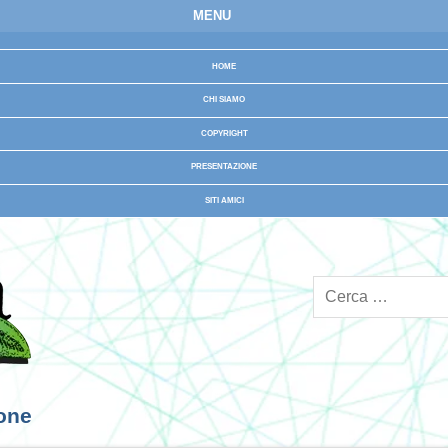
MENU
HOME
CHI SIAMO
COPYRIGHT
PRESENTAZIONE
SITI AMICI
ione