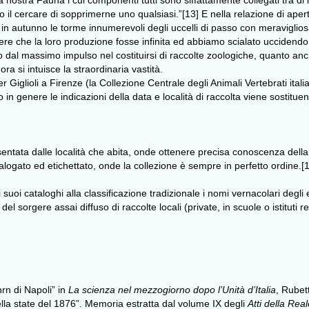
 nostra Fauna i cui componenti tutti sono siffattamente collegati tra di 
il cercare di sopprimerne uno qualsiasi.”[13] E nella relazione di ap
n autunno le torme innumerevoli degli uccelli di passo con meraviglio
edere che la loro produzione fosse infinita ed abbiamo scialato uccidendo
olo dal massimo impulso nel costituirsi di raccolte zoologiche, quanto a
ra si intuisce la straordinaria vastità.
er Giglioli a Firenze (la Collezione Centrale degli Animali Vertebrati itali
n genere le indicazioni della data e località di raccolta viene sostituen
entata dalle località che abita, onde ottenere precisa conoscenza dell
alogato ed etichettato, onde la collezione è sempre in perfetto ordine.[
 suoi cataloghi alla classificazione tradizionale i nomi vernacolari degl
orgere assai diffuso di raccolte locali (private, in scuole o istituti reli
hrn di Napoli” in
La scienza nel mezzogiorno dopo l’Unità d’Italia
, Rubet
nella state del 1876”. Memoria estratta dal volume IX degli
Atti della Re