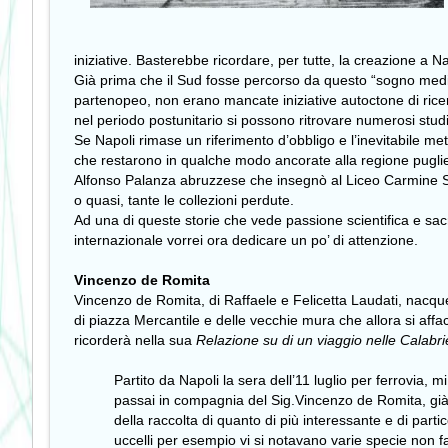
iniziative. Basterebbe ricordare, per tutte, la creazione a
Già prima che il Sud fosse percorso da questo “sogno medite
partenopeo, non erano mancate iniziative autoctone di rice
nel periodo postunitario si possono ritrovare numerosi studi
Se Napoli rimase un riferimento d’obbligo e l’inevitabile m
che restarono in qualche modo ancorate alla regione pugliese
Alfonso Palanza abruzzese che insegnò al Liceo Carmine Sy
o quasi, tante le collezioni perdute.
Ad una di queste storie che vede passione scientifica e sacr
internazionale vorrei ora dedicare un po’ di attenzione.
Vincenzo de Romita
Vincenzo de Romita, di Raffaele e Felicetta Laudati, nacque 
di piazza Mercantile e delle vecchie mura che allora si affa
ricorderà nella sua
Relazione su di un viaggio nelle Calabrie
Partito da Napoli la sera dell’11 luglio per ferrovia, 
passai in compagnia del Sig.Vincenzo de Romita, già a
della raccolta di quanto di più interessante e di particol
uccelli per esempio vi si notavano varie specie non fa