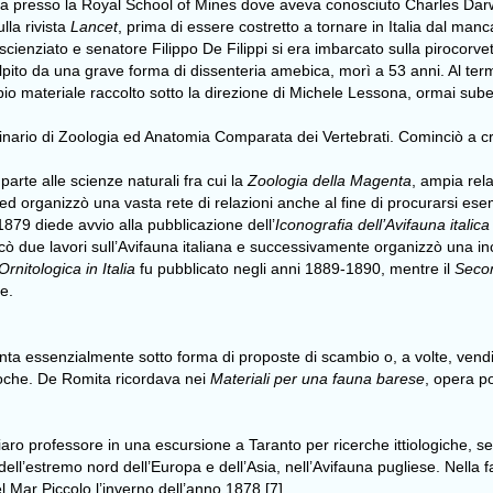
lterra presso la Royal School of Mines dove aveva conosciuto Charles Da
lla rivista
Lancet
, prima di essere costretto a tornare in Italia dal manc
ienziato e senatore Filippo De Filippi si era imbarcato sulla pirocorv
olpito da una grave forma di dissenteria amebica, morì a 53 anni. Al term
o materiale raccolto sotto la direzione di Michele Lessona, ormai subent
inario di Zoologia ed Anatomia Comparata dei Vertebrati. Cominciò a crea
parte alle scienze naturali fra cui la
Zoologia della Magenta
, ampia rel
ed organizzò una vasta rete di relazioni anche al fine di procurarsi ese
1879 diede avvio alla pubblicazione dell’
Iconografia dell’Avifauna italica
blicò due lavori sull’Avifauna italiana e successivamente organizzò una inc
rnitologica in Italia
fu pubblicato negli anni 1889-1890, mentre il
Secon
e.
enta essenzialmente sotto forma di proposte di scambio o, a volte, vendi
iproche. De Romita ricordava nei
Materiali per una fauna barese
, opera po
ro professore in una escursione a Taranto per ricerche ittiologiche, se
 dell’estremo nord dell’Europa e dell’Asia, nell’Avifauna pugliese. Nel
l Mar Piccolo l’inverno dell’anno 1878.[7]