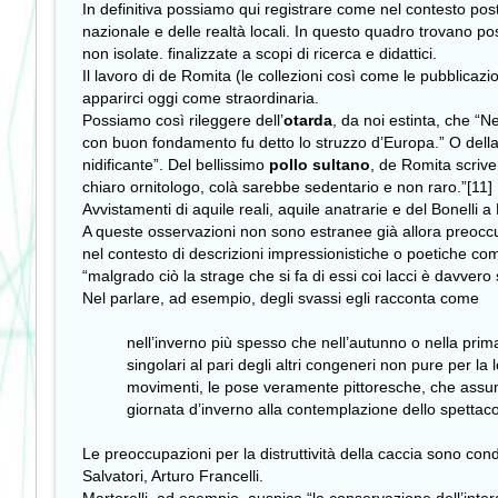
In definitiva possiamo qui registrare come nel contesto postun
nazionale e delle realtà locali. In questo quadro trovano posto
non isolate. finalizzate a scopi di ricerca e didattici.
Il lavoro di de Romita (le collezioni così come le pubblicaz
apparirci oggi come straordinaria.
Possiamo così rileggere dell’
otarda
, da noi estinta, che “N
con buon fondamento fu detto lo struzzo d’Europa.” O dell
nidificante”. Del bellissimo
pollo sultano
, de Romita scrive:
chiaro ornitologo, colà sarebbe sedentario e non raro.”[11]
Avvistamenti di aquile reali, aquile anatrarie e del Bonelli a
A queste osservazioni non sono estranee già allora preoccupa
nel contesto di descrizioni impressionistiche o poetiche com
“malgrado ciò la strage che si fa di essi coi lacci è davver
Nel parlare, ad esempio, degli svassi egli racconta come
nell’inverno più spesso che nell’autunno o nella pri
singolari al pari degli altri congeneri non pure per la 
movimenti, le pose veramente pittoresche, che assumon
giornata d’inverno alla contemplazione dello spettacol
Le preoccupazioni per la distruttività della caccia sono con
Salvatori, Arturo Francelli.