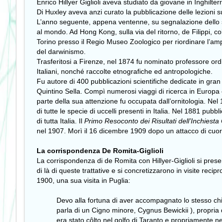
Enrico Hillyer Giglioli aveva studiato da giovane in Inghi
Di Huxley aveva anzi curato la pubblicazione delle lezioni su
L’anno seguente, appena ventenne, su segnalazione dello sc
al mondo. Ad Hong Kong, sulla via del ritorno, de Filippi, c
Torino presso il Regio Museo Zoologico per riordinare l’ampi
del darwinismo.
Trasferitosi a Firenze, nel 1874 fu nominato professore ord
Italiani, nonché raccolte etnografiche ed antropologiche.
Fu autore di 400 pubblicazioni scientifiche dedicate in gran 
Quintino Sella. Compì numerosi viaggi di ricerca in Europa 
parte della sua attenzione fu occupata dall’ornitologia. Nel 
di tutte le specie di uccelli presenti in Italia. Nel 1881 pub
di tutta Italia. Il
Primo Resoconto dei Risultati dell’Inchiesta O
nel 1907. Morì il 16 dicembre 1909 dopo un attacco di cuor
La corrispondenza De Romita-Giglioli
La corrispondenza di de Romita con Hillyer-Giglioli si pres
di là di queste trattative e si concretizzarono in visite rec
1900, una sua visita in Puglia:
Devo alla fortuna di aver accompagnato lo stesso chia
parla di un Cigno minore, Cygnus Bewickii ), propria
era stato côlto nel golfo di Taranto e propriamente ne