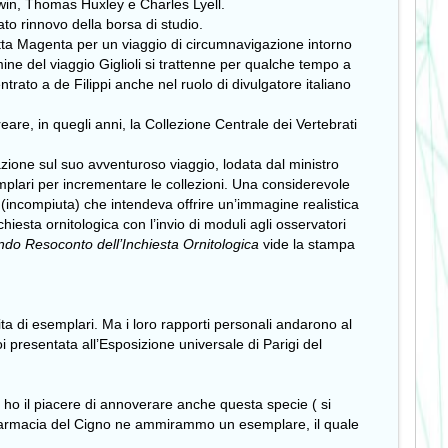
rwin, Thomas Huxley e Charles Lyell.
ato rinnovo della borsa di studio.
etta Magenta per un viaggio di circumnavigazione intorno
ine del viaggio Giglioli si trattenne per qualche tempo a
rato a de Filippi anche nel ruolo di divulgatore italiano
re, in quegli anni, la Collezione Centrale dei Vertebrati
azione sul suo avventuroso viaggio, lodata dal ministro
mplari per incrementare le collezioni. Una considerevole
(incompiuta) che intendeva offrire un’immagine realistica
hiesta ornitologica con l’invio di moduli agli osservatori
do Resoconto dell’Inchiesta Ornitologica
vide la stampa
ta di esemplari. Ma i loro rapporti personali andarono al
i presentata all’Esposizione universale di Parigi del
 ho il piacere di annoverare anche questa specie ( si
la farmacia del Cigno ne ammirammo un esemplare, il quale