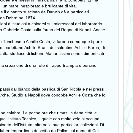
ng Goethe e messi in musica da Franz Schubert”[1] ma
 un mare inesplorato e brulicante di vita.
 il dibattito suscitato da Darwin dà a particolari
nton Dohrn nel 1874.
ni di studiosi a chinarsi sui microscopi del laboratorio
io Gabriele Costa sulla fauna del Regno di Napoli. Anche
re Trinchese o Achille Costa, vi furono comunque figure
barlettano Achille Bruni, del salentino Achille Barba, di
 Jatta studioso di licheni. Ma tantissimi sono i dimenticati
 la creazione di una rete di rapporti ampia e persino
assi dal bianco della basilica di San Nicola e nei pressi
 barche. Studiò a Napoli dove conobbe Achille Costa che lo
ione calabra. Le poche ore che rimasi in detta città le
ll’Istituto Tecnico, il quale con molto zelo si occupa
tto dell’Istituto, altri nelle sue particolari collezioni. Di
Coluber leopardinus descritta da Pallas col nome di Col.