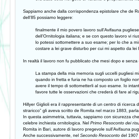
Sappiamo anche dalla corrispondenza epistolare che de Romi
dell’85 possiamo leggere:
finalmente il mio povero lavoro sull’Avifauna pugliese
dell’Ornitologia italiana; e se con questo lavoro vi riu
lo potessi sottomettere a suo esame; per lo che a m
costare a lei grave disturbo per cui mi aspetto da lei 
In realtà il lavoro non fu pubblicato che mesi dopo e senza
La stampa della mia memoria sugli uccelli pugliesi m
quando in fretta e furia ne ha composto un foglio non
avere il tempo di sottometterli al suo esame. Io int
favore tutte le osservazioni che crederà di fare al ri
Hillyer Giglioli era il rappresentante di un centro di ricerca
straricco” gli aveva scritto de Romita nel marzo 1883, parlan
In questa asimmetria, tuttavia, sappiamo con sicurezza che Gi
celebre inchiesta ornitologica. Nel
Primo Resoconto dei risult
Romita in Bari, autore di lavoro pregevole sull’Avifauna pug
Anche successivamente, nel
Secondo Resoconto
del 1907 