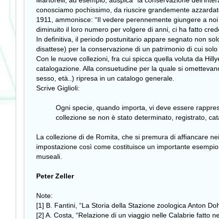
Martorelli, ad esempio, auspica “la conservazione dell’intera
conosciamo pochissimo, da riuscire grandemente azzardato 
1911, ammonisce: “Il vedere perennemente giungere a noi i
diminuito il loro numero per volgere di anni, ci ha fatto cr
In definitiva, il periodo postunitario appare segnato non s
disattese) per la conservazione di un patrimonio di cui solo o
Con le nuove collezioni, fra cui spicca quella voluta da Hilly
catalogazione. Alla consuetudine per la quale si omettevano i
sesso, età..) ripresa in un catalogo generale.
Scrive Giglioli:
Ogni specie, quando importa, vi deve essere rappres
collezione se non è stato determinato, registrato, cat
La collezione di de Romita, che si premura di affiancare nei
impostazione così come costituisce un importante esempio del s
museali.
Peter Zeller
Note:
[1] B. Fantini, “La Storia della Stazione zoologica Anton Do
[2] A. Costa, “Relazione di un viaggio nelle Calabrie fatto 