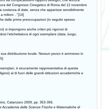
loro da complicatissimi rapporti biologici, che ancora
ertura del Congresso Cinegetico di Roma del 12 novembre
sa costanza di date, senza che apparisse sensibilmente
 a milioni…”[14]
nche dalle prime preoccupazioni (in seguito spesso
ani) si impongono anche criteri più rigorosi di
dosi l’etichettatura di ogni esemplare (data, luogo,
a sua distribuzione locale. Nessun pezzo è ammesso in
15]
i esemplari, è sicuramente rappresentativa di questa
giosi) al di fuori delle grandi istituzioni accademiche e
tino, Catanzaro 2009, pp. 353-356.
ale Accademia delle Scienze Fisiche e Matematiche di