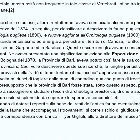
falo, mostruosità non frequente in tale classe di Vertebrati. Infine tra in
tane.[2]
stici che lo studioso, allora trentottenne, aveva cominciato alcuni anni 
enze dal 1874. In seguito, per classificare e descrivere la fauna puglies
logia pugliese
(1890), le
Nuove aggiunte all’Ornitologia pugliese
(1900)
rande entusiasmo ed energia a perlustrare i territori di Canosa, Toritto,
i sin nel Gargano ed in Basilicata. Queste escursioni gli avevano consenti
hiatoi. Ne aveva presentato una significativa selezione alla
Esposizione i
Bologna del 1870, la Provincia di Bari, aveva potuto così fare la sua co
rovincia di Bari
, volle descrivere queste sue ricerche, le lunghe perlustr
e provvisti della “virtù di tener lontano il mal’occhio” apparivano assai re
lta mi riuscì di togliere dalle mani di contadino qualche punta di frecc
al presupposto che la provincia di Bari fosse stata, sotto questo aspetto, 
 a raccogliere e studiare i tesori di archeologia preistorica, di che è s
un esito sì splendido da superare le speranze concepite”.[4]
ando di datare i reperti sulla base dei resti dell’antica fauna eventualm
ella fauna che accompagna i ritrovamenti, si corre rischio di giudicare
corrispondenza con Enrico Hillyer Giglioli, allora direttore del museo 