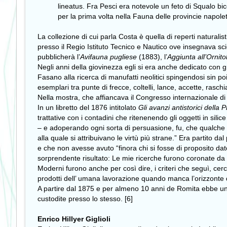
lineatus. Fra Pesci era notevole un feto di Squalo bice
per la prima volta nella Fauna delle provincie napole
La collezione di cui parla Costa è quella di reperti naturali
presso il Regio Istituto Tecnico e Nautico ove insegnava sci
pubblicherà l’
Avifauna pugliese
(1883), l’
Aggiunta all’Ornito
Negli anni della giovinezza egli si era anche dedicato con g
Fasano alla ricerca di manufatti neolitici spingendosi sin po
esemplari tra punte di frecce, coltelli, lance, accette, rasc
Nella mostra, che affiancava il Congresso internazionale di 
In un libretto del 1876 intitolato
Gli avanzi antistorici della P
trattative con i contadini che ritenenendo gli oggetti in silic
– e adoperando ogni sorta di persuasione, fu, che qualche vo
alla quale si attribuivano le virtù più strane.” Era partito d
e che non avesse avuto “finora chi si fosse di proposito dato
sorprendente risultato: Le mie ricerche furono coronate da 
Moderni furono anche per così dire, i criteri che seguì, cerc
prodotti dell’ umana lavorazione quando manca l’orizzonte d
A partire dal 1875 e per almeno 10 anni de Romita ebbe una 
custodite presso lo stesso. [6]
Enrico Hillyer Giglioli