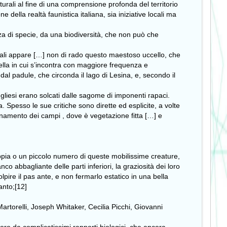
lturali al fine di una comprensione profonda del territorio
e della realtà faunistica italiana, sia iniziative locali ma
ezza di specie, da una biodiversità, che non può che
ereali appare […] non di rado questo maestoso uccello, che
la in cui s’incontra con maggiore frequenza e
 dal padule, che circonda il lago di Lesina, e, secondo il
pugliesi erano solcati dalle sagome di imponenti rapaci.
 Spesso le sue critiche sono dirette ed esplicite, a volte
ornamento dei campi , dove è vegetazione fitta […] e
ppia o un piccolo numero di queste mobilissime creature,
co abbagliante delle parti inferiori, la graziosità dei loro
pire il pas ante, e non fermarlo estatico in una bella
anto;[12]
artorelli, Joseph Whitaker, Cecilia Picchi, Giovanni