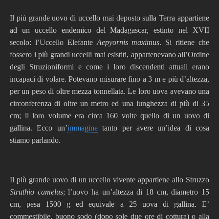
Il più grande uovo di uccello mai deposto sulla Terra appartiene
ad un uccello endemico del Madagascar, estinto nel XVII
secolo: l’Uccello Elefante
Aepyornis maximus
. Si ritiene che
fossero i più grandi uccelli mai esistiti, appartenevano all’Ordine
degli Struzioniformi e come i loro discendenti attuali erano
incapaci di volare. Potevano misurare fino a 3 m e più d’altezza,
per un peso di oltre mezza tonnellata. Le loro uova avevano una
circonferenza di oltre un metro ed una lunghezza di più di 35
cm; il loro volume era circa 160 volte quello di un uovo di
gallina. Ecco un’
immagine
tanto per avere un’idea di cosa
stiamo parlando.
Il più grande uovo di un uccello vivente appartiene allo Struzzo
Struthio camelus
; l’uovo ha un’altezza di 18 cm, diametro 15
cm, pesa 1500 g ed equivale a 25 uova di gallina. E’
commestibile, buono sodo (dopo sole due ore di cottura) o alla