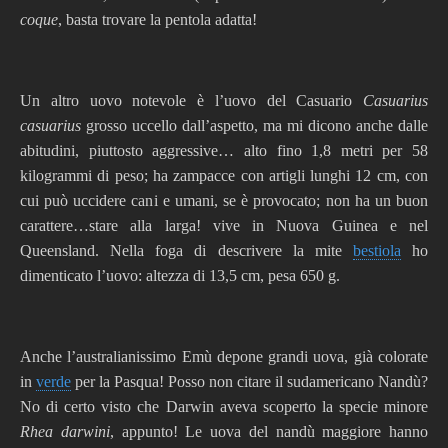
coque
, basta trovare la pentola adatta!
Un altro uovo notevole è l’uovo del Casuario
Casuarius
casuarius
grosso uccello dall’aspetto, ma mi dicono anche dalle
abitudini, piuttosto aggressive… alto fino 1,8 metri per 58
kilogrammi di peso; ha zampacce con artigli lunghi 12 cm, con
cui può uccidere cani e umani, se è provocato; non ha un buon
carattere…stare alla larga! vive in Nuova Guinea e nel
Queensland. Nella foga di descrivere la mite
bestiola
ho
dimenticato l’uovo: altezza di 13,5 cm, pesa 650 g.
Anche l’australianissimo Emù depone grandi uova, già colorate
in
verde
per la Pasqua! Posso non citare il sudamericano Nandù?
No di certo visto che Darwin aveva scoperto la specie minore
Rhea darwini
, appunto! Le uova del nandù maggiore hanno