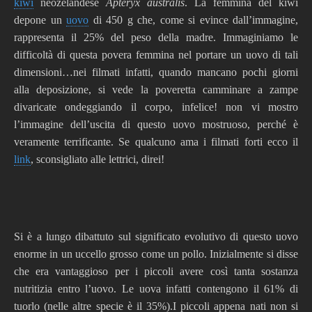
kiwi
neozelandese
Apteryx australis
. La femmina del kiwi
depone un
uovo
di 450 g che, come si evince dall’immagine,
rappresenta il 25% del peso della madre. Immaginiamo le
difficoltà di questa povera femmina nel portare un uovo di tali
dimensioni…nei filmati infatti, quando mancano pochi giorni
alla deposizione, si vede la poveretta camminare a zampe
divaricate ondeggiando il corpo, infelice! non vi mostro
l’immagine dell’uscita di questo uovo mostruoso, perché è
veramente terrificante. Se qualcuno ama i filmati forti ecco il
link
, sconsigliato alle lettrici, direi!
Si è a lungo dibattuto sul significato evolutivo di questo uovo
enorme in un uccello grosso come un pollo. Inizialmente si disse
che era vantaggioso per i piccoli avere così tanta sostanza
nutritizia entro l’uovo. Le uova infatti contengono il 61% di
tuorlo (nelle altre specie è il 35%).I piccoli appena nati non si