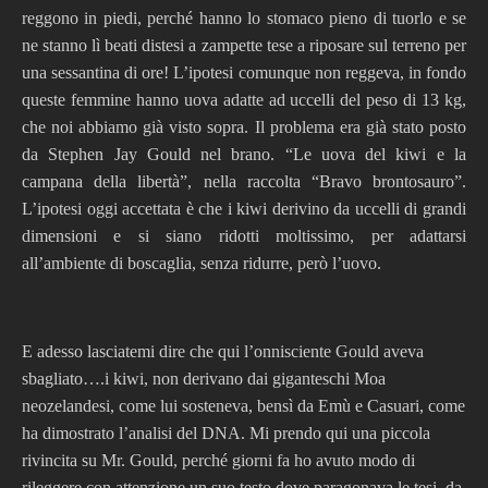
reggono in piedi, perché hanno lo stomaco pieno di tuorlo e se
ne stanno lì beati distesi a zampette tese a riposare sul terreno per
una sessantina di ore! L’ipotesi comunque non reggeva, in fondo
queste femmine hanno uova adatte ad uccelli del peso di 13 kg,
che noi abbiamo già visto sopra. Il problema era già stato posto
da Stephen Jay Gould nel brano. “Le uova del kiwi e la
campana della libertà”, nella raccolta “Bravo brontosauro”.
L’ipotesi oggi accettata è che i kiwi derivino da uccelli di grandi
dimensioni e si siano ridotti moltissimo, per adattarsi
all’ambiente di boscaglia, senza ridurre, però l’uovo.
E adesso lasciatemi dire che qui l’onnisciente Gould aveva
sbagliato….i kiwi, non derivano dai giganteschi Moa
neozelandesi, come lui sosteneva, bensì da Emù e Casuari, come
ha dimostrato l’analisi del DNA. Mi prendo qui una piccola
rivincita su Mr. Gould, perché giorni fa ho avuto modo di
rileggere con attenzione un suo testo dove paragonava le tesi, da