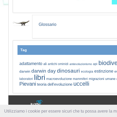
Glossario
Tag
biodive
adattamento
ali
antichi ominidi
api
antievoluzionismo
dinosauri
darwin day
estinzione
darwin
e
ecologia
libri
macroevoluzione
migrazioni umane
laboratori
mammiferi
uccelli
Pievani
teoria dell'evoluzione
a cura di:
Utilizziamo i cookie per essere sicuri che tu possa avere la m