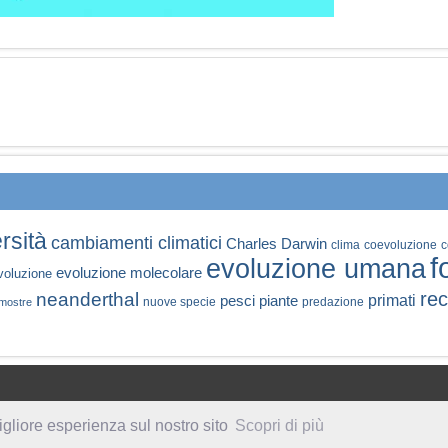
rsità
cambiamenti climatici
Charles Darwin
clima
coevoluzione
c
f
evoluzione umana
evoluzione molecolare
voluzione
rec
neanderthal
primati
pesci
piante
nuove specie
predazione
mostre
igliore esperienza sul nostro sito
Scopri di più