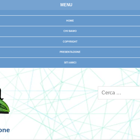
MENU
HOME
CHI SIAMO
COPYRIGHT
PRESENTAZIONE
SITI AMICI
ione