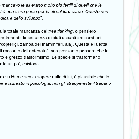
 mancavo le ali erano molto più fertili di quelli che le
ché non c’era posto per le ali sul loro corpo. Questo non
ogica e dello sviluppo
”.
a la totale mancanza del
tree thinking
, o pensiero
rrettamente la sequenza di stati assunti dai caratteri
rcopterigi, zampa dei mammiferi, ala). Questa è la lotta
Il racconto dell’antenato”: non possiamo pensare che le
uesto è grezzo trasformismo. Le specie si trasformano
arda un po’, esistono.
bro su Hume senza sapere nulla di lui, è plausibile che lo
e è laureato in psicologia, non gli strappereste il trapano