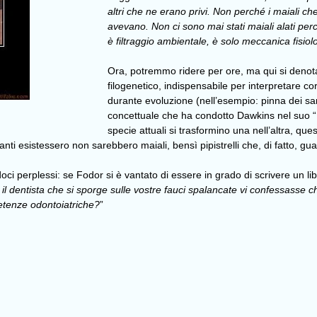
altri che ne erano privi. Non perché i maiali che
avevano. Non ci sono mai stati maiali alati per
è filtraggio ambientale, è solo meccanica fisiol
Ora, potremmo ridere per ore, ma qui si denot
filogenetico, indispensabile per interpretare co
durante evoluzione (nell’esempio: pinna dei sa
concettuale che ha condotto Dawkins nel suo “
specie attuali si trasformino una nell’altra, q
olanti esistessero non sarebbero maiali, bensì pipistrelli che, di fatto, gu
doci perplessi: se Fodor si è vantato di essere in grado di scrivere un li
 il dentista che si sporge sulle vostre fauci spalancate vi confessasse ch
etenze odontoiatriche?
”