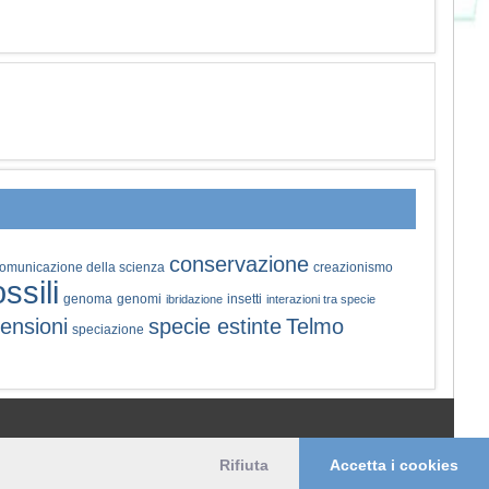
conservazione
omunicazione della scienza
creazionismo
ossili
genoma
genomi
insetti
ibridazione
interazioni tra specie
ensioni
specie estinte
Telmo
speciazione
© 2006-2026 Pikaia | e-mail:
info@pikaia.eu
Rifiuta
Accetta i cookies