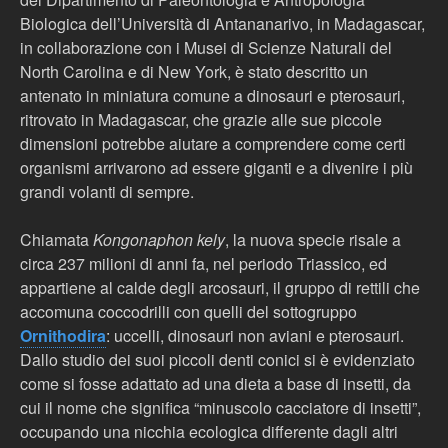
Biologica dell’Università di Antananarivo, in Madagascar,
in collaborazione con i Musei di Scienze Naturali del
North Carolina e di New York, è stato descritto un
antenato in miniatura comune a dinosauri e pterosauri,
ritrovato in Madagascar, che grazie alle sue piccole
dimensioni potrebbe aiutare a comprendere come certi
organismi arrivarono ad essere giganti e a divenire i più
grandi volanti di sempre.
Chiamata
Kongonaphon kely
, la nuova specie risale a
circa 237 milioni di anni fa, nel periodo Triassico, ed
appartiene al calde degli arcosauri, il gruppo di rettili che
accomuna coccodrilli con quelli del sottogruppo
Ornithodira
: uccelli, dinosauri non aviani e pterosauri.
Dallo studio dei suoi piccoli denti conici si è evidenziato
come si fosse adattato ad una dieta a base di insetti, da
cui il nome che significa “minuscolo cacciatore di insetti”,
occupando una nicchia ecologica differente dagli altri