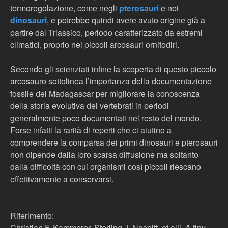
termoregolazione, come negli
pterosauri
e nei
dinosauri
, e potrebbe quindi avere avuto origine già a
partire dal Triassico, periodo caratterizzato da estremi
climatici, proprio nei piccoli arcosauri ornitodiri.
Secondo gli scienziati infine la scoperta di questo piccolo
arcosauro sottolinea l’importanza della documentazione
fossile del Madagascar per migliorare la conoscenza
della storia evolutiva dei vertebrati in periodi
generalmente poco documentati nel resto del mondo.
Forse infatti la rarità di reperti che ci aiutino a
comprendere la comparsa dei primi dinosauri e pterosauri
non dipende dalla loro scarsa diffusione ma soltanto
dalla difficoltà con cui organismi così piccoli riescano
effettivamente a conservarsi.
Riferimento:
Christian F. Kammerer, Sterling J. Nesbitt, et alii. A tiny