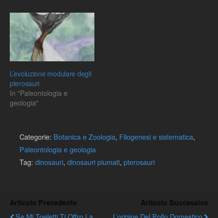
L’evoluzione modulare degli
pterosauri
In "Paleontologia e
geologia"
Categorie:
Botanica e Zoologia
,
Filogenesi e sistematica
,
Paleontologia e geologia
Tag:
dinosauri
,
dinosauri piumati
,
pterosauri
Articolo Precedente
Articolo Successivo
Se Mi Toeletti Ti Offro La
L’origine Del Pollo Domestico