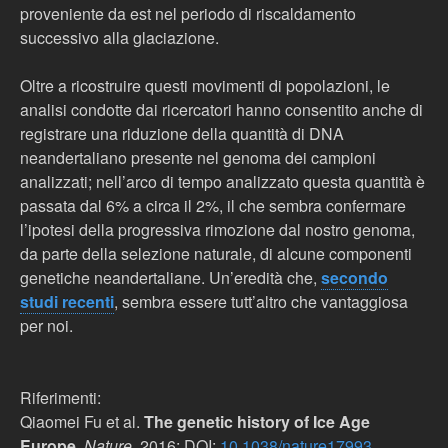
proveniente da est nel periodo di riscaldamento
successivo alla glaciazione.
Oltre a ricostruire questi movimenti di popolazioni, le
analisi condotte dai ricercatori hanno consentito anche di
registrare una riduzione della quantità di DNA
neandertaliano presente nel genoma dei campioni
analizzati; nell’arco di tempo analizzato questa quantità è
passata dal 6% a circa il 2%, il che sembra confermare
l’ipotesi della progressiva rimozione dal nostro genoma,
da parte della selezione naturale, di alcune componenti
genetiche neandertaliane. Un’eredità che,
secondo
studi recenti
, sembra essere tutt’altro che vantaggiosa
per noi.
Riferimenti:
Qiaomei Fu et al.
The genetic history of Ice Age
Europe
.
Nature
, 2016; DOI:
10.1038/nature17993