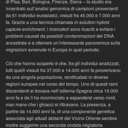
di Pisa, Bari, Bologna, Firenze, Siena – lo studio era
incentrato sull’analisi genomica di campioni provenienti
da 51 individui eurasiatici, vissuti fra 45.000 e 7.000 anni
fa. Grazie a una tecnica chiamata
in-solution hybrid
capture enrichment
, i ricercatori sono riusciti a evitare i
problemi causati da possibili contaminazioni del DNA
ancestrale e a ottenere un’interessante panoramica sulle
migrazioni avvenute in Europa in quel periodo.
Ciò che hanno scoperto è che, fra gli individui analizzati,
tutti quelli vissuti fra 37.000 e 14.000 anni fa provenivano
da una singola popolazione, ramificatasi in diverse
regioni europee nel corso del tempo. Uno di questi rami
discendenti si trovava nell’odierna Spagna circa 19.000
anni fa e da lì ha ricominciato a espandersi verso nord,
man mano che i ghiacci si ritiravano. La presenza, a
partire da 14.000 anni fa, di una componente genetica
associata agli attuali abitanti del Vicino Oriente sembra
inoltre suggerire una seconda ondata migratoria