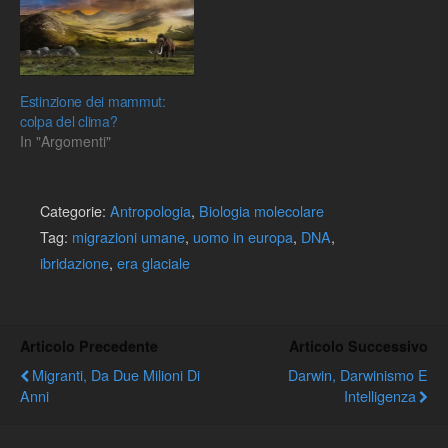
Estinzione dei mammut:
colpa del clima?
In "Argomenti"
Categorie:
Antropologia
,
Biologia molecolare
Tag:
migrazioni umane
,
uomo in europa
,
DNA
,
ibridazione
,
era glaciale
Articolo Precedente
Articolo Successivo
Migranti, Da Due Milioni Di
Darwin, Darwinismo E
Anni
Intelligenza