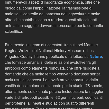
innumerevoli aspetti d’importanza economica, oltre che
biologica, come l’impollinazione, la trasmissione di
malattie, il controllo dei parassiti nell’agricoltura e molte
altre, che contribuiscono a rendere questi affascinanti
animali un soggetto davvero interessante per la comunità
scientifica.
Finalmente, un team di ricercatori, fra cui Joel Martin e
Regina Wetzer, del National History Museum di Los
Angeles County, hanno pubblicato una lettera su
Nature
,
che fornisce un’analisi delle relazioni evolutive fra gli
artropodi completamente rinnovata, che offre risposte a
domande che da molto tempo venivano discusse senza
molti risultati concreti. La novità arriva soprattutto dalla
vastità del campione selezionato per lo studio: 75 specie,
attentamente selezionate perché includessero la maggior
varietà di artropodi possibile, 62 geni nucleari, codificanti
per proteine, allineati e studiati con quattro differenti
approcci analitici. Tutto questo per poter finalmente