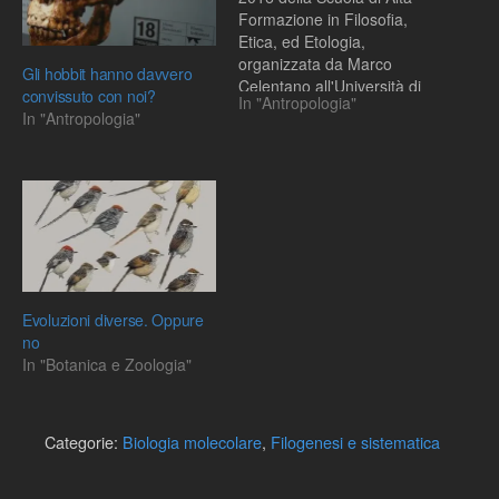
Formazione in Filosofia,
Etica, ed Etologia,
organizzata da Marco
Gli hobbit hanno davvero
Celentano all'Università di
convissuto con noi?
In "Antropologia"
Cassino
In "Antropologia"
Evoluzioni diverse. Oppure
no
In "Botanica e Zoologia"
Categorie:
Biologia molecolare
,
Filogenesi e sistematica