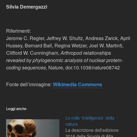
Silvia Demergazzi
Riferimenti:
Jerome C. Regier, Jeffrey W. Shultz, Andreas Zwick, April
Hussey, Bernard Ball, Regina Wetzer, Joel W. Martin5,
Clifford W. Cunningham,
Arthropod relationships
revealed by phylogenomic analysis of nuclear protein-
coding sequences
, Nature, doi:10.1038/nature08742
Fonte dell’immagine:
Wikimedia Commons
Leggi anche
Le mille “intelligenze” della
natura
La descrizione dell'edizione
2016 della Scuola di Alta