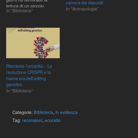
camera dei deputati
lettura di un piccolo
In "Antropologia"
In "Biblioteca"
volumetto intitolato “La
creazione” (Adelphi, 2008)
scritto nel 2006 da Edward
O. Wilson, celeberrimo
entomologo ed autore di
quel libro formidabile che è
“Formiche.…
Riscrivere l’umanità – La
rivoluzione CRISPR e la
nuova era dell’editing
genetico
In "Biblioteca"
Categorie:
Biblioteca
,
in evidenza
Tag:
recensioni
,
ecocidio