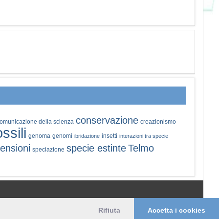
conservazione
omunicazione della scienza
creazionismo
ossili
genoma
genomi
insetti
ibridazione
interazioni tra specie
ensioni
specie estinte
Telmo
speciazione
© 2006-2026 Pikaia | e-mail:
info@pikaia.eu
Rifiuta
Accetta i cookies