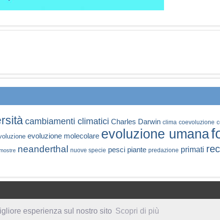
rsità
cambiamenti climatici
Charles Darwin
clima
coevoluzione
c
f
evoluzione umana
evoluzione molecolare
voluzione
rec
neanderthal
primati
pesci
piante
nuove specie
predazione
mostre
igliore esperienza sul nostro sito
Scopri di più