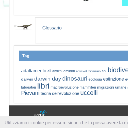
Glossario
Tag
biodive
adattamento
ali
antichi ominidi
api
antievoluzionismo
dinosauri
darwin day
estinzione
darwin
e
ecologia
libri
macroevoluzione
migrazioni umane
laboratori
mammiferi
uccelli
Pievani
teoria dell'evoluzione
a cura di:
Utilizziamo i cookie per essere sicuri che tu possa avere la m