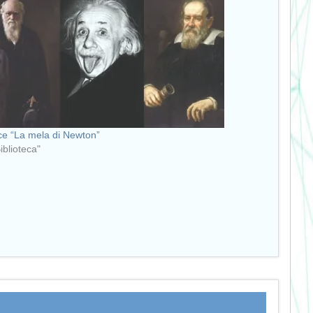
e “La mela di Newton”
Biblioteca"