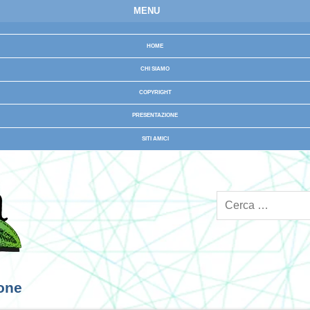
MENU
HOME
CHI SIAMO
COPYRIGHT
PRESENTAZIONE
SITI AMICI
ione