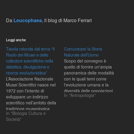
Da
Leucophaea
, il blog di Marco Ferrari
Leggi anche
Tavola rotonda dal tema “Il
Comunicare la Storia
Ruolo dei Musei e delle
Naturale dell’Uomo
collezioni scientifiche nella
Scopo del convegno è
didattica, divulgazione e
quello di fornire un'ampia
ricerca evoluzionistica”
panoramica delle modalità
L’Associazione Nazionale
con le quali temi come
Musei Scientifici nasce nel
l'evoluzione umana e la
1972 con l’intento di
diversità delle popolazioni
In "Antropologia"
sviluppare un indirizzo
umane viventi possono
scientifico nell’ambito della
venire presentati al grande
tradizione museologica
pubblico. Queste modalità
In "Biologia Cultura e
italiana. Essa sostiene
sono differenti e
Società"
l’eccellenza nello sviluppo
complementari, rivolte a
della museologia
soggetti disparati per età e
scientifica, favorendo la
formazione e talvolta