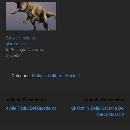
comunicazione e la
utilizzano linguaggi
collaborazione tra i musei
specifici.…
allo scopo di sviluppare le
politiche culturali e
operative in ambito
istituzionale.La
Siats e il mutante
conservazione dei…
giornalistico
In "Biologia Cultura e
Società"
Categorie:
Biologia Cultura e Società
Articolo Precedente
Articolo Successivo
Alle Radici Del Bipedismo
Gli Uomini Della Caverna Del
Cervo Rosso