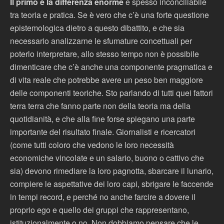
Il primo è la differenza enorme
e spesso inconciliabile
tra teoria e pratica. Se è vero che c’è una forte questione
epistemologica dietro a questo dibattito, e che sia
necessario analizzarne le sfumature concettuali per
poterlo interpretare, allo stesso tempo non è possibile
dimenticare che c’è anche una componente pragmatica e
di vita reale che potrebbe avere un peso ben maggiore
delle componenti teoriche. Sto parlando di tutti quei fattori
terra terra che fanno parte non della teoria ma della
quotidianità, e che alla fine forse spiegano una parte
importante del risultato finale. Giornalisti e ricercatori
(come tutti coloro che vedono le loro necessità
economiche vincolate e un salario, buono o cattivo che
sia) devono rimediare la loro pagnotta, sbarcare il lunario,
compiere le aspettative dei loro capi, sbrigare le faccende
in tempi record, e perché no anche farcire a dovere il
proprio ego e quello dei gruppi che rappresentano,
istituzionalmente o no. Non dobbiamo pensare che le