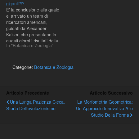
giganti?!?
E' la conclusione alla quale
e' arrivato un team di
ricercatori americani,
guidati da Alexander
Kaiser, che presentano in
questi giorni i risultati della
In "Botanica e Zoologia"
loro ricerca al congresso
intitolato Comparative
Physiology 2006:
Integrating Diversity, del
Categorie:
Botanica e Zoologia
quale avevamo gia' dato
notizia nei mesi scorsi.
Insomma, coloro che
provano un senso di…
Articolo Precedente
Articolo Successivo
Una Lunga Pazienza Cieca.
La Morfometria Geometrica:
Storia Dell’evoluzionismo
Un Approccio Innovativo Allo
Studio Della Forma