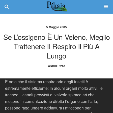
5 Maggio 2005
Se L’ossigeno È Un Veleno, Meglio
Trattenere Il Respiro Il Più A
Lungo
Astrid Pizzo
È noto che il sistema respiratorio degli insetti è
estremamente efficiente: in alcuni organi molto attivi, le
trachee, i canali provvisti di valvole spiracolari che
mettono in comunicazione diretta l’organo con l’aria,
possono raggiungere addirittura i mitocondri per