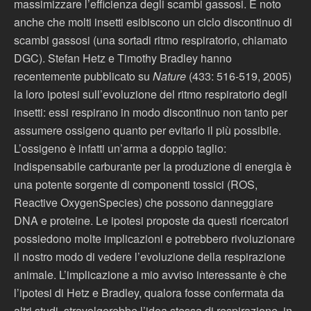
massimizzare l’efficienza degli scambi gassosi. È noto
anche che molti insetti esibiscono un ciclo discontinuo di
scambi gassosi (una sortadi ritmo respiratorio, chiamato
DGC). Stefan Hetz e Timothy Bradley hanno
recentemente pubblicato su
Nature
(433: 516-519, 2005)
la loro ipotesi sull’evoluzione del ritmo respiratorio degli
insetti: essi respirano in modo discontinuo non tanto per
assumere ossigeno quanto per evitarlo il più possibile.
L’ossigeno è infatti un’arma a doppio taglio:
indispensabile carburante per la produzione di energia è
una potente sorgente di componenti tossici (ROS,
Reactive OxygenSpecies) che possono danneggiare
DNA e proteine. Le ipotesi proposte da questi ricercatori
possiedono molte implicazioni e potrebbero rivoluzionare
il nostro modo di vedere l’evoluzione della respirazione
animale. L’implicazione a mio avviso interessante è che
l’ipotesi di Hetz e Bradley, qualora fosse confermata da
altri studi, stravolgerebbe l’idea stessa di respirazione, in