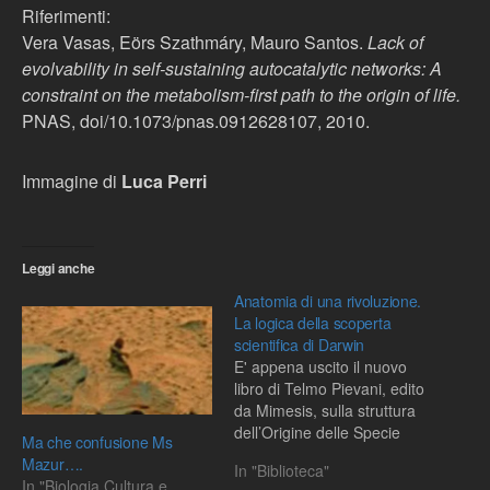
Riferimenti:
Vera Vasas, Eörs Szathmáry, Mauro Santos.
Lack of
evolvability in self-sustaining autocatalytic networks: A
constraint on the metabolism-first path to the origin of life.
PNAS, doi/10.1073/pnas.0912628107, 2010.
Immagine di
Luca Perri
Leggi anche
Anatomia di una rivoluzione.
La logica della scoperta
scientifica di Darwin
E' appena uscito il nuovo
libro di Telmo Pievani, edito
da Mimesis, sulla struttura
dell’Origine delle Specie
Ma che confusione Ms
Mazur….
In "Biblioteca"
In "Biologia Cultura e