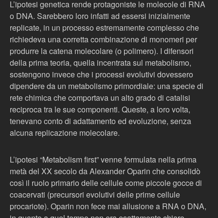
L’ipotesi genetica rende protagoniste le molecole di RNA
o DNA. Sarebbero loro infatti ad essersi inizialmente
replicate, in un processo estremamente complesso che
richiedeva una corretta combinazione di monomeri per
produrre la catena molecolare (o polimero). I difensori
della prima teoria, quella incentrata sul metabolismo,
sostengono invece che i processi evolutivi dovessero
dipendere da un metabolismo primordiale: una specie di
rete chimica che comportava un alto grado di catalisi
reciproca tra le sue componenti. Queste, a loro volta,
tenevano conto di adattamento ed evoluzione, senza
alcuna replicazione molecolare.
L’ipotesi “Metabolism first” venne formulata nella prima
metà del XX secolo da Alexander Oparin che consolidò
così il ruolo primario delle cellule come piccole gocce di
coacervati (precursori evolutivi delle prime cellule
procariote). Oparin non fece mai allusione a RNA o DNA,
in quanto a quel tempo non era esattamente chiaro