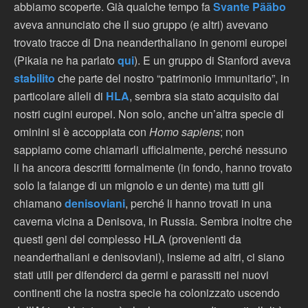
abbiamo scoperte. Già qualche tempo fa
Svante Pääbo
aveva annunciato che il suo gruppo (e altri) avevano
trovato tracce di Dna neanderthaliano in genomi europei
(Pikaia ne ha parlato
qui
). E un gruppo di Stanford aveva
stabilito
che parte del nostro “patrimonio immunitario”, in
particolare alleli di
HLA
, sembra sia stato acquisito dai
nostri cugini europei. Non solo, anche un’altra specie di
ominini si è accoppiata con
Homo sapiens
; non
sappiamo come chiamarli ufficialmente, perché nessuno
li ha ancora descritti formalmente (in fondo, hanno trovato
solo la falange di un mignolo e un dente) ma tutti gli
chiamano
denisoviani
, perché li hanno trovati in una
caverna vicina a Denisova, in Russia. Sembra inoltre che
questi geni del complesso HLA (provenienti da
neanderthaliani e denisoviani), insieme ad altri, ci siano
stati utili per difenderci da germi e parassiti nei nuovi
continenti che la nostra specie ha colonizzato uscendo