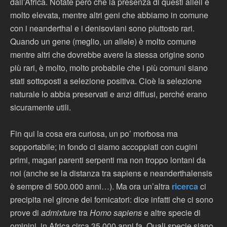
dall’Africa. Notate però che la presenza di questi alleli è
molto elevata, mentre altri geni che abbiamo in comune
con i neanderthal e i denisoviani sono piuttosto rari.
Quando un gene (meglio, un allele) è molto comune
mentre altri che dovrebbe avere la stessa origine sono
più rari, è molto, molto probabile che i più comuni siano
stati sottoposti a selezione positiva. Cioè la selezione
naturale lo abbia preservati e anzi diffusi, perché erano
sicuramente utili.
Fin qui la cosa era curiosa, un po’ morbosa ma
sopportabile; in fondo ci siamo accoppiati con cugini
primi, magari parenti serpenti ma non troppo lontani da
noi (anche se la distanza tra sapiens e neanderthalensis
è sempre di 500.000 anni…). Ma ora un’altra
ricerca
ci
precipita nel girone dei fornicatori: dice infatti che ci sono
prove di
admixture
tra
Homo sapiens
e altre specie di
ominini, in Africa circa 35.000 anni fa. Quali specie siano