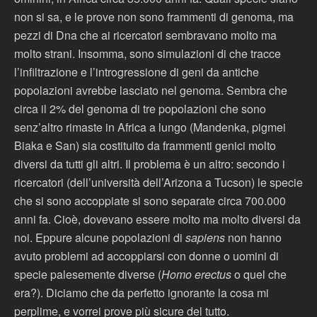
non si sa, e le prove non sono frammenti di genoma, ma
pezzi di Dna che ai ricercatori sembravano molto ma
molto strani. Insomma, sono simulazioni di che tracce
l’infiltrazione e l’introgressione di geni da antiche
popolazioni avrebbe lasciato nel genoma. Sembra che
circa il 2% del genoma di tre popolazioni che sono
senz’altro rimaste in Africa a lungo (Mandenka, pigmei
Biaka e San) sia costituito da frammenti genici molto
diversi da tutti gli altri. Il problema è un altro: secondo i
ricercatori (dell’università dell’Arizona a Tucson) le specie
che si sono accoppiate si sono separate circa 700.000
anni fa. Cioè, dovevano essere molto ma molto diversi da
noi. Eppure alcune popolazioni di
sapiens
non hanno
avuto problemi ad accoppiarsi con donne o uomini di
specie palesemente diverse (
Homo erectus
o quel che
era?). Diciamo che da perfetto ignorante la cosa mi
perplime, e vorrei prove più sicure del tutto.