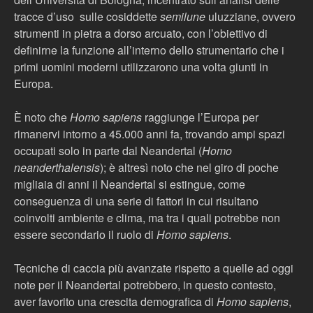
tracce d’uso sulle cosiddette
semilune
uluzziane, ovvero
strumenti in pietra a dorso arcuato, con l’obiettivo di
definirne la funzione all’interno dello strumentario che i
primi uomini moderni utilizzarono una volta giunti in
Europa.
È noto che
Homo sapiens
raggiunge l’Europa per
rimanervi intorno a 45.000 anni fa, trovando ampi spazi
occupati solo in parte dal Neandertal (
Homo
neanderthalensis
); è altresì noto che nel giro di poche
migliaia di anni il Neandertal si estingue, come
conseguenza di una serie di fattori in cui risultano
coinvolti ambiente e clima, ma tra i quali potrebbe non
essere secondario il ruolo di
Homo sapiens
.
Tecniche di caccia più avanzate rispetto a quelle ad oggi
note per il Neandertal potrebbero, in questo contesto,
aver favorito una crescita demografica di
Homo sapiens
,