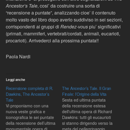
Ancestor’s Tale
, cosi’ da costruire una sorta di
“recensione a puntate”, analizzando cioe’ il contenuto
molto vasto del libro dopo averlo suddiviso in sei sezioni,
corrispondenti ai gruppi di
Rendez-vous
piu’ significativi
(primati, mammiferi, vertebrati/cordati, animali, eucarioti,
procarioti). Arrivederci alla prossima puntata!!
Paola Nardi
Leggi anche
Recensione completa di R.
The Ancestor’s Tale. Il Gran
Dawkins, The Ancestor’s
Finale: l’Origine della Vita
Tale
Sesta ed ultima puntata
Vi proponiamo con una
della recensione estesa
nuova veste grafica e
dell'ultima opera di Richard
iconografica le sei puntate
Dawkins: tutti gli eucaurioti
della recensione dell’ultima
si stanno dirigendo verso la
monumentale opera di
meta del pellegrinaggio,