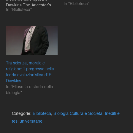
In "Biblioteca"
Dawkins The Ancestor’s
pronti ad accogliere gli
In "Biblioteca"
Tale. Le puntate, insieme
unici predecessori che li
alla recensione, sono
separano dall'origine della
offerte dalla nostra
vita: e' il Regno delle
collaboratrice Paola Nardi
Monere.... Eravamo rimasti
che ha voluto suddividere
a circa 2 miliardi di anni fa,
in sei sezioni l’opera,
quando…
corrispondenti ai gruppi di
Rendez-vous piu'
significativi (primati,…
Tra scienza, morale e
religione: il progresso nella
teoria evoluzionistica di R.
Dawkins
In "Filosofia e storia della
biologia"
Categorie:
Biblioteca
,
Biologia Cultura e Società
,
Inediti e
tesi universitarie