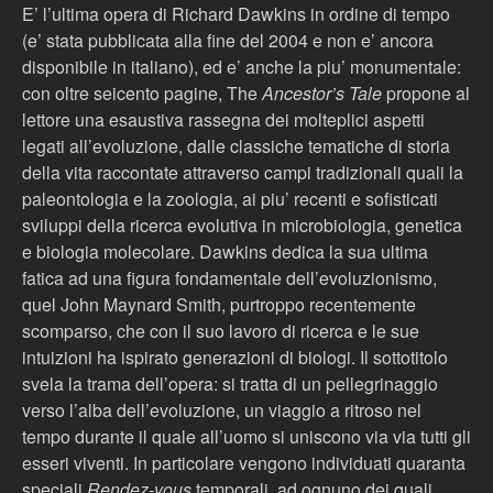
E’ l’ultima opera di Richard Dawkins in ordine di tempo
(e’ stata pubblicata alla fine del 2004 e non e’ ancora
disponibile in italiano), ed e’ anche la piu’ monumentale:
con oltre seicento pagine, The
Ancestor’s Tale
propone al
lettore una esaustiva rassegna dei molteplici aspetti
legati all’evoluzione, dalle classiche tematiche di storia
della vita raccontate attraverso campi tradizionali quali la
paleontologia e la zoologia, ai piu’ recenti e sofisticati
sviluppi della ricerca evolutiva in microbiologia, genetica
e biologia molecolare. Dawkins dedica la sua ultima
fatica ad una figura fondamentale dell’evoluzionismo,
quel John Maynard Smith, purtroppo recentemente
scomparso, che con il suo lavoro di ricerca e le sue
intuizioni ha ispirato generazioni di biologi. Il sottotitolo
svela la trama dell’opera: si tratta di un pellegrinaggio
verso l’alba dell’evoluzione, un viaggio a ritroso nel
tempo durante il quale all’uomo si uniscono via via tutti gli
esseri viventi. In particolare vengono individuati quaranta
speciali
Rendez-vous
temporali, ad ognuno dei quali