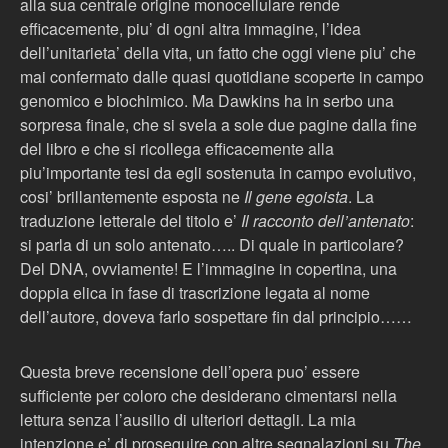
alla sua centrale origine monocellulare rende
efficacemente, piu’ di ogni altra immagine, l’idea
dell’unitarieta’ della vita, un fatto che oggi viene piu’ che
mai confermato dalle quasi quotidiane scoperte in campo
genomico e biochimico. Ma Dawkins ha in serbo una
sorpresa finale, che si svela a sole due pagine dalla fine
del libro e che si ricollega efficacemente alla
piu’importante tesi da egli sostenuta in campo evolutivo,
cosi’ brillantemente esposta ne
Il gene egoista
. La
traduzione letterale del titolo e’
Il racconto dell’antenato
:
si parla di un solo antenato….. Di quale in particolare?
Del DNA, ovviamente! E l’immagine in copertina, una
doppia elica in fase di trascrizione legata al nome
dell’autore, doveva farlo sospettare fin dal principio……
Questa breve recensione dell’opera puo’ essere
sufficiente per coloro che desiderano cimentarsi nella
lettura senza l’ausilio di ulteriori dettagli. La mia
intenzione e’ di proseguire con altre segnalazioni su
The