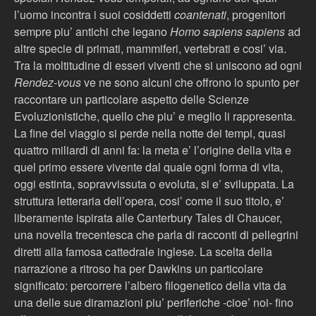
l’uomo incontra i suoi cosiddetti
coantenati
, progenitori
sempre piu’ antichi che legano
Homo sapiens sapiens
ad
altre specie di primati, mammiferi, vertebrati e cosi’ via.
Tra la moltitudine di esseri viventi che si uniscono ad ogni
Rendez-vous
ve ne sono alcuni che offrono lo spunto per
raccontare un particolare aspetto delle Scienze
Evoluzionistiche, quello che piu’ e meglio li rappresenta.
La fine del viaggio si perde nella notte dei tempi, quasi
quattro miliardi di anni fa: la meta e’ l’origine della vita e
quel primo essere vivente dal quale ogni forma di vita,
oggi estinta, sopravvissuta o evoluta, si e’ sviluppata. La
struttura letteraria dell’opera, cosi’ come il suo titolo, e’
liberamente ispirata alle Canterbury Tales di Chaucer,
una novella trecentesca che parla di racconti di pellegrini
diretti alla famosa cattedrale inglese. La scelta della
narrazione a ritroso ha per Dawkins un particolare
significato: percorrere l’albero filogenetico della vita da
una delle sue diramazioni piu’ periferiche -cioe’ noi- fino