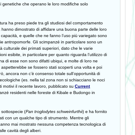
ni genetiche che operano le loro modifiche solo
tura ha preso piede tra gli studiosi del comportamento
a hanno dimostrato di affidare una buona parte delle loro
capacità, e quelle che ne fanno l’uso più variegato sono
mie antropomorfe. Gli scimpanzé in particolare sono un
culturale dei primati superiori, dato che le varie
oni esibite, in particolare per quanto riguarda l’utilizzo di
a di esse non sono difatti ubiqui, e molte di loro ne
i aspetterebbe se fossero stati scoperti una volta e poi
rò, ancora non c’è consenso totale sull’opportunità di
à: ecologiche (es. nella tal zona non si schiacciano le noci
i motivi il recente lavoro, pubblicato su
Current
anzé residenti nelle foreste di Kibale e Budongo in
a sottospecie (
Pan troglodytes schweinfurthii
) e ha fornito
ati con un qualche tipo di strumento. Mentre gli
non hanno mai mostrato nessuna competenza tecnologica di
lle cavità degli alberi.