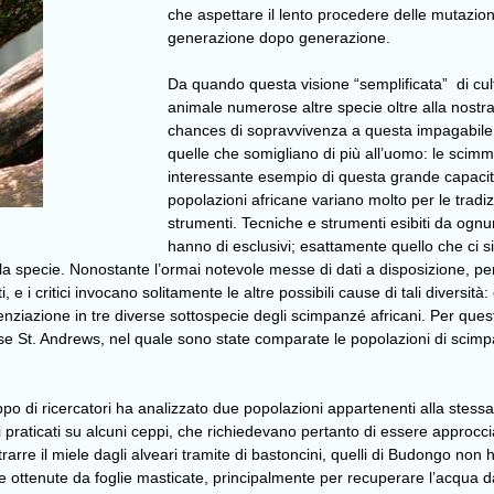
che aspettare il lento procedere delle mutazio
generazione dopo generazione.
Da quando questa visione “semplificata” di cul
animale numerose altre specie oltre alla nostr
chances di sopravvivenza a questa impagabile 
quelle che somigliano di più all’uomo: le scim
interessante esempio di questa grande capacità 
popolazioni africane variano molto per le tradizi
strumenti. Tecniche e strumenti esibiti da ognun
hanno di esclusivi; esattamente quello che ci s
lla specie. Nonostante l’ormai notevole messe di dati a disposizione, pe
, e i critici invocano solitamente le altre possibili cause di tali diversit
renziazione in tre diverse sottospecie degli scimpanzé africani. Per quest
zese St. Andrews, nel quale sono state comparate le popolazioni di scimp
ruppo di ricercatori ha analizzato due popolazioni appartenenti alla stess
 praticati su alcuni ceppi, che richiedevano pertanto di essere approcci
trarre il miele dagli alveari tramite di bastoncini, quelli di Budongo 
 ottenute da foglie masticate, principalmente per recuperare l’acqua da