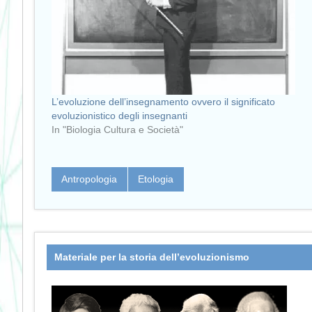
L’evoluzione dell’insegnamento ovvero il significato
evoluzionistico degli insegnanti
In "Biologia Cultura e Società"
Antropologia
Etologia
Materiale per la storia dell’evoluzionismo