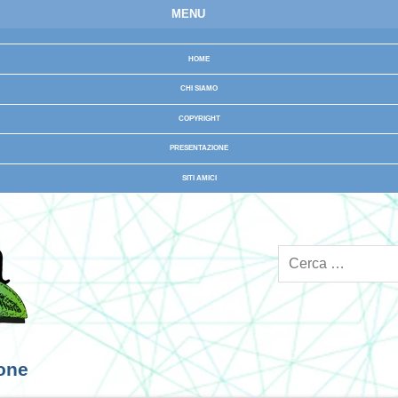
MENU
HOME
CHI SIAMO
COPYRIGHT
PRESENTAZIONE
SITI AMICI
ione