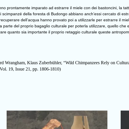
o prontamente imparato ad estrarre il miele con dei bastoncini, la tatt
 gli scimpanzé della foresta di Budongo abbiano anch’essi cercato di estr
perare dell’acqua hanno provato poi a utilizzarle per estrarre il miele
parte del proprio bagaglio culturale per poterla utilizzare, quello che e
re quanto sia importante il proprio retaggio culturale queste antropomo
chard Wrangham, Klaus Zuberbühler, “Wild Chimpanzees Rely on Cultu
Vol. 19, Issue 21, pp. 1806-1810)