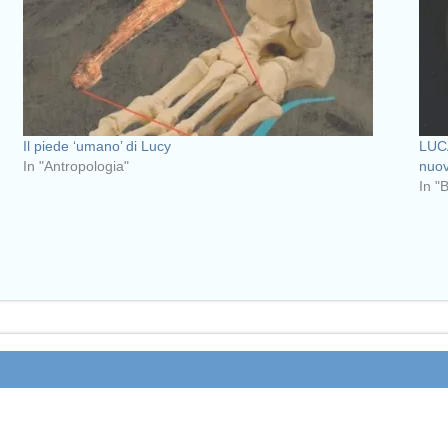
Il piede ‘umano’ di Lucy
LUCA
In "Antropologia"
nuov
In "