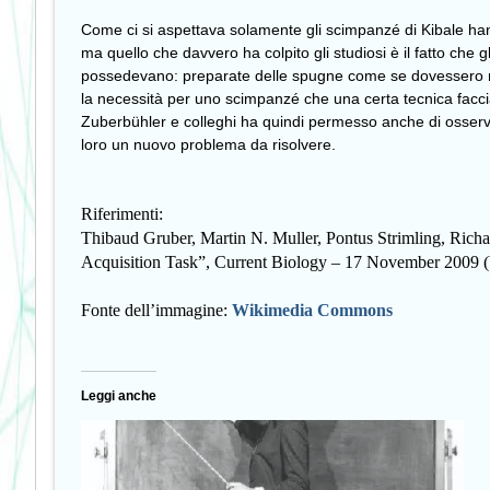
Come ci si aspettava solamente gli scimpanzé di Kibale hann
ma quello che davvero ha colpito gli studiosi è il fatto che
possedevano: preparate delle spugne come se dovessero recu
la necessità per uno scimpanzé che una certa tecnica faccia 
Zuberbühler e colleghi ha quindi permesso anche di osserva
loro un nuovo problema da risolvere.
Riferimenti:
Thibaud Gruber, Martin N. Muller, Pontus Strimling, Ri
Acquisition Task”, Current Biology – 17 November 2009 (
Fonte dell’immagine:
Wikimedia Commons
Leggi anche