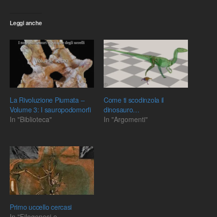
Leggi anche
La Rivoluzione Piumata –
Come ti scodinzola il
Volume 3: I sauropodomorfi
dinosauro…
In "Biblioteca"
In "Argomenti"
Primo uccello cercasi
In "Filogenesi e