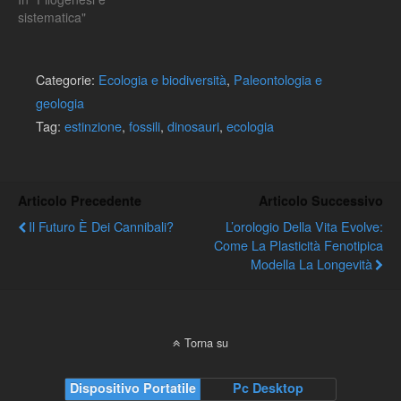
sistematica"
Categorie:
Ecologia e biodiversità
,
Paleontologia e
geologia
Tag:
estinzione
,
fossili
,
dinosauri
,
ecologia
Articolo Precedente
Articolo Successivo
Il Futuro È Dei Cannibali?
L’orologio Della Vita Evolve:
Come La Plasticità Fenotipica
Modella La Longevità
Torna su
Dispositivo Portatile
Pc Desktop