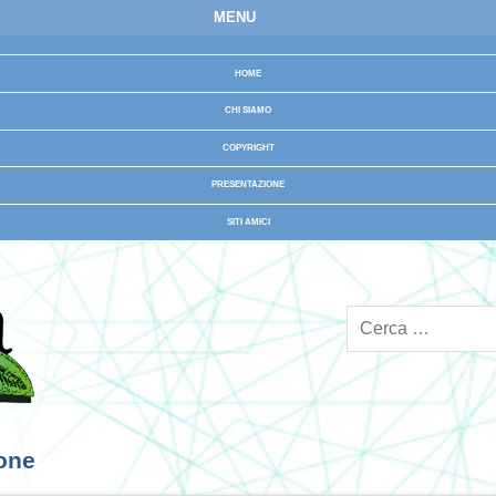
MENU
HOME
CHI SIAMO
COPYRIGHT
PRESENTAZIONE
SITI AMICI
ione