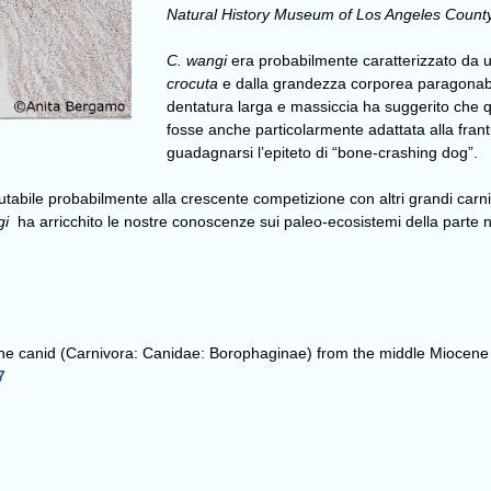
Natural History Museum of Los Angeles Coun
C. wangi
era probabilmente caratterizzato da un
crocuta
e dalla grandezza corporea paragonabi
dentatura larga e massiccia ha suggerito che q
fosse anche particolarmente adattata alla fran
guadagnarsi l’epiteto di “bone-crashing dog”.
mputabile probabilmente alla crescente competizione con altri grandi carn
gi
ha arricchito le nostre conoscenze sui paleo-ecosistemi della parte
gine canid (Carnivora: Canidae: Borophaginae) from the middle Mioce
7