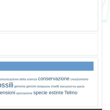
conservazione
omunicazione della scienza
creazionismo
ossili
genoma
genomi
insetti
ibridazione
interazioni tra specie
ensioni
specie estinte
Telmo
speciazione