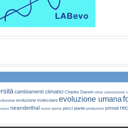
rsità
cambiamenti climatici
Charles Darwin
clima
coevoluzione
c
f
evoluzione umana
evoluzione molecolare
voluzione
rec
neanderthal
primati
pesci
piante
nuove specie
predazione
mostre