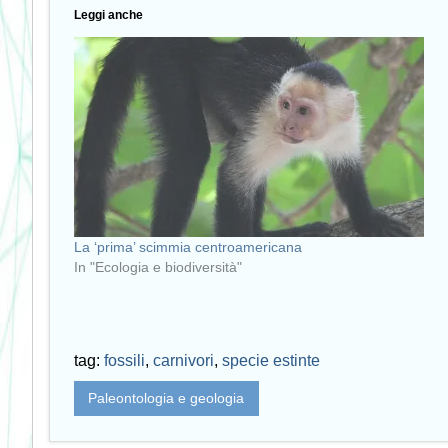
Leggi anche
La ‘prima’ scimmia centroamericana
In "Ecologia e biodiversità"
tag:
fossili
,
carnivori
,
specie estinte
Paleontologia e geologia