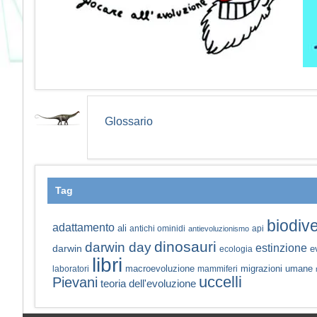
Glossario
Tag
biodive
adattamento
ali
antichi ominidi
api
antievoluzionismo
dinosauri
darwin day
estinzione
darwin
e
ecologia
libri
macroevoluzione
migrazioni umane
laboratori
mammiferi
uccelli
Pievani
teoria dell'evoluzione