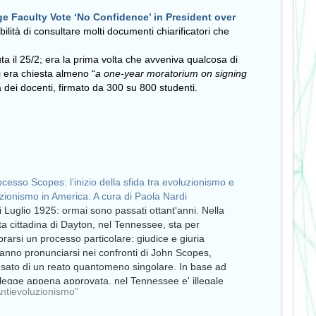
e Faculty Vote ‘No Confidence’ in President over
ilità di consultare molti documenti chiarificatori che
ta il 25/2; era la prima volta che avveniva qualcosa di
i era chiesta almeno “
a one-year moratorium on signing
ca dei docenti, firmato da 300 su 800 studenti.
rocesso Scopes: l’inizio della sfida tra evoluzionismo e
zionismo in America. A cura di Paola Nardi
i Luglio 1925: ormai sono passati ottant'anni. Nella
ta cittadina di Dayton, nel Tennessee, sta per
brarsi un processo particolare: giudice e giuria
anno pronunciarsi nei confronti di John Scopes,
sato di un reato quantomeno singolare. In base ad
legge appena approvata, nel Tennessee e' illegale
Antievoluzionismo"
gnare nelle scuole…