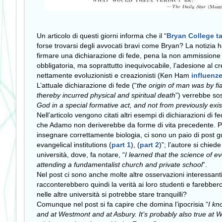
Un articolo di questi giorni informa che il “
Bryan College ta
forse trovarsi degli avvocati bravi come Bryan? La notizia ha 
firmare una dichiarazione di fede, pena la non ammissione 
obbligatoria, ma soprattutto inequivocabile, l’adesione al cr
nettamente evoluzionisti e creazionisti (Ken Ham
influenz
L’attuale dichiarazione di fede (“
the origin of man was by fi
thereby incurred physical and spiritual death
”) verrebbe sos
God in a special formative act, and not from previously exist
Nell’articolo vengono citati altri esempi di dichiarazioni di 
che Adamo non deriverebbe da forme di vita precedente. Pro
insegnare correttamente biologia, ci sono un paio di post gu
evangelical institutions (
part 1
), (
part 2
)”; l’autore si chie
università, dove, fa notare, “
I learned that the science of e
attending a fundamentalist church and private school
”.
Nel post ci sono anche molte altre osservazioni interessant
racconterebbero quindi la verità ai loro studenti e farebbero 
nelle altre università si potrebbe stare tranquilli?
Comunque nel post si fa capire che domina l’ipocrisia “
I kn
and at Westmont and at Asbury. It’s probably also true at 