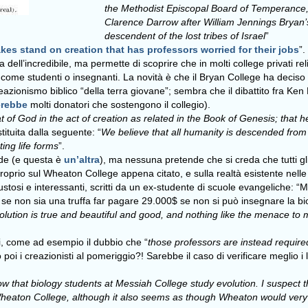
the Methodist Episcopal Board of Temperance,
Clarence Darrow after William Jennings Bryan’s
descendent of the lost tribes of Israel
”
kes stand on creation that has professors worried for their jobs
”
dell’incredibile, ma permette di scoprire che in molti college privati reli
come studenti o insegnanti. La novità è che il Bryan College ha deciso 
eazionismo biblico “della terra giovane”; sembra che il dibattito fra Ken
erebbe
molti donatori che sostengono il collegio).
at of God in the act of creation as related in the Book of Genesis; that
tituita dalla seguente: “
We believe that all humanity is descended from
ing life forms
”.
fede (e questa è
un’altra
), ma nessuna pretende che si creda che tutti g
prio sul Wheaton College appena citato, e sulla realtà esistente nelle
stosi e interessanti, scritti da un ex-studente di scuole evangeliche: “
de se non sia una truffa far pagare 29.000$ se non si può insegnare la 
volution is true and beautiful and good, and nothing like the menace to
i, come ad esempio il dubbio che “
those professors are instead required
poi i creazionisti al pomeriggio?! Sarebbe il caso di verificare meglio i 
ow that biology students at Messiah College study evolution. I suspect 
Wheaton College, although it also seems as though Wheaton would very 