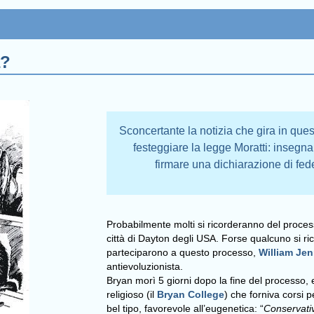
a?
Sconcertante la notizia che gira in que
festeggiare la legge Moratti: insegnan
firmare una dichiarazione di fed
Probabilmente molti si ricorderanno del proces
città di Dayton degli USA. Forse qualcuno si r
parteciparono a questo processo,
William Je
antievoluzionista.
Bryan morì 5 giorni dopo la fine del processo,
religioso (il
Bryan College
) che forniva corsi p
bel tipo, favorevole all’eugenetica: “
Conservati