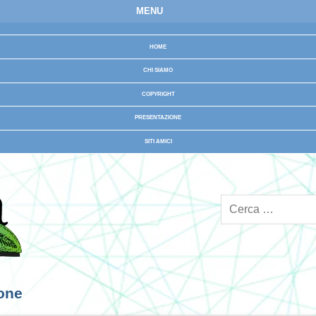
MENU
HOME
CHI SIAMO
COPYRIGHT
PRESENTAZIONE
SITI AMICI
ione