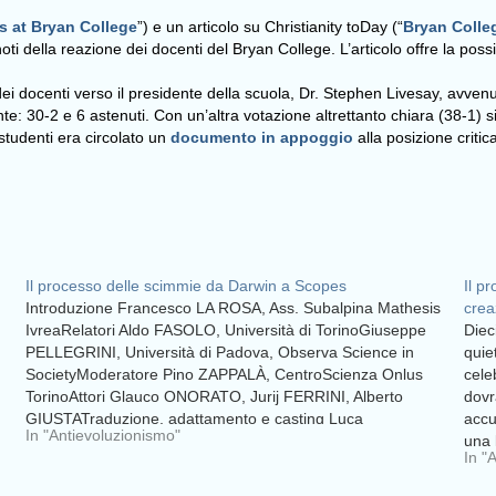
s at Bryan College
”) e un articolo su Christianity toDay (“
Bryan Colleg
ti della reazione dei docenti del Bryan College. L’articolo offre la possib
 dei docenti verso il presidente della scuola, Dr. Stephen Livesay, avvenu
e: 30-2 e 6 astenuti. Con un’altra votazione altrettanto chiara (38-1) s
 studenti era circolato un
documento in appoggio
alla posizione criti
Il processo delle scimmie da Darwin a Scopes
Il p
Introduzione Francesco LA ROSA, Ass. Subalpina Mathesis
crea
IvreaRelatori Aldo FASOLO, Università di TorinoGiuseppe
Diec
PELLEGRINI, Università di Padova, Observa Science in
quie
SocietyModeratore Pino ZAPPALÀ, CentroScienza Onlus
cele
TorinoAttori Glauco ONORATO, Jurij FERRINI, Alberto
dovr
GIUSTATraduzione, adattamento e casting Luca
accu
In "Antievoluzionismo"
GIBERTIProcesso delle ScimmieQuesto il soprannome di
una 
In "
una delle battaglie legali più significative del
inse
Novecento.Un…