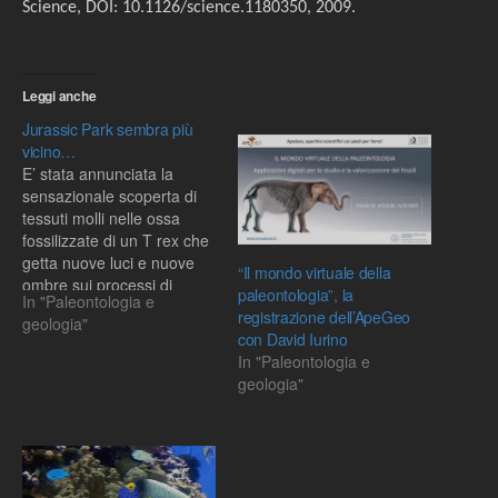
Science, DOI: 10.1126/science.1180350, 2009.
Leggi anche
Jurassic Park sembra più
vicino…
E’ stata annunciata la
sensazionale scoperta di
tessuti molli nelle ossa
fossilizzate di un T rex che
getta nuove luci e nuove
“Il mondo virtuale della
ombre sui processi di
paleontologia”, la
In "Paleontologia e
fossilizzazione. Ed anche
registrazione dell’ApeGeo
geologia"
Jurassic Park sembra più
con David Iurino
vicino… La scoperta della
In "Paleontologia e
dottoressa Mary
geologia"
Schweitzer e di Jennifer
Wittmeyer, paleontologa e
tecnico di laboratorio
all’Università…