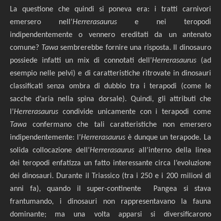
La questione che quindi si poneva era: i tratti carnivori
emersero nell’
Herrerasaurus
e nei teropodi
indipendentemente o vennero ereditati da un antenato
comune?
Tawa
sembrerebbe fornire una risposta. Il dinosauro
possiede infatti un mix di connotati dell’
Herrerasaurus
(ad
esempio nelle pelvi) e di caratteristiche ritrovate in dinosauri
classificati senza ombra di dubbio tra i terapodi (come le
sacche d’aria nella spina dorsale). Quindi, gli attributi che
l’
Herrerasaurus
condivide unicamente con i terapodi come
Tawa
confermano che tali caratteristiche non emersero
indipendentemente: l’
Herrerasaurus
è dunque un terapode. La
solida collocazione dell’
Herrerasaurus
all’interno della linea
dei teropodi enfatizza un fatto interessante circa l’evoluzione
dei dinosauri. Durante il Triassico (tra i 250 e i 200 milioni di
anni fa), quando il super-continente Pangea si stava
frantumando, i dinosauri non rappresentavano la fauna
dominante; ma una volta apparsi si diversificarono