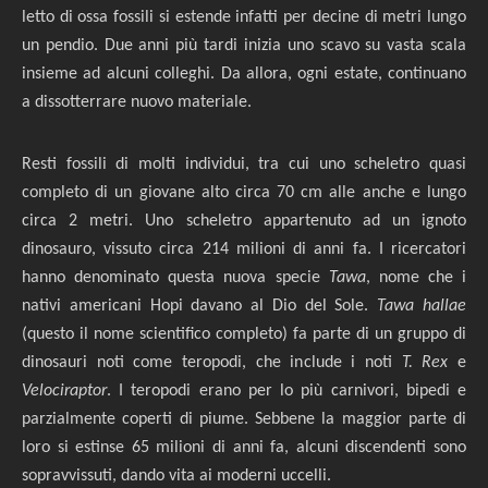
letto di ossa fossili si estende infatti per decine di metri lungo
un pendio. Due anni più tardi inizia uno scavo su vasta scala
insieme ad alcuni colleghi. Da allora, ogni estate, continuano
a dissotterrare nuovo materiale.
Resti fossili di molti individui, tra cui uno scheletro quasi
completo di un giovane alto circa 70 cm alle anche e lungo
circa 2 metri. Uno scheletro appartenuto ad un ignoto
dinosauro, vissuto circa 214 milioni di anni fa. I ricercatori
hanno denominato questa nuova specie
Tawa
, nome che i
nativi americani Hopi davano al Dio del Sole.
Tawa hallae
(questo il nome scientifico completo) fa parte di un gruppo di
dinosauri noti come teropodi, che include i noti
T. Rex
e
Velociraptor
. I teropodi erano per lo più carnivori, bipedi e
parzialmente coperti di piume. Sebbene la maggior parte di
loro si estinse 65 milioni di anni fa, alcuni discendenti sono
sopravvissuti, dando vita ai moderni uccelli.