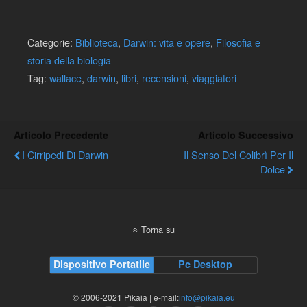
Categorie:
Biblioteca
,
Darwin: vita e opere
,
Filosofia e
storia della biologia
Tag:
wallace
,
darwin
,
libri
,
recensioni
,
viaggiatori
Articolo Precedente
Articolo Successivo
I Cirripedi Di Darwin
Il Senso Del Colibrì Per Il
Dolce
Torna su
Dispositivo Portatile
Pc Desktop
© 2006-2021 Pikaia | e-mail:
info@pikaia.eu