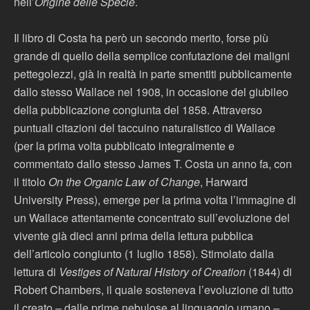
nell’
Origine delle Specie
.
Il libro di Costa ha però un secondo merito, forse più
grande di quello della semplice confutazione dei maligni
pettegolezzi, già in realtà in parte smentiti pubblicamente
dallo stesso Wallace nel 1908, in occasione del giubileo
della pubblicazione congiunta del 1858. Attraverso
puntuali citazioni del taccuino naturalistico di Wallace
(per la prima volta pubblicato integralmente e
commentato dallo stesso James T. Costa un anno fa, con
il titolo
On the Organic Law of Change
, Harward
University Press), emerge per la prima volta l’immagine di
un Wallace attentamente concentrato sull’evoluzione del
vivente già dieci anni prima della lettura pubblica
dell’articolo congiunto (1 luglio 1858). Stimolato dalla
lettura di
Vestiges of Natural History of Creation
(1844) di
Robert Chambers, il quale sosteneva l’evoluzione di tutto
il creato – dalle prime nebulose al linguaggio umano –