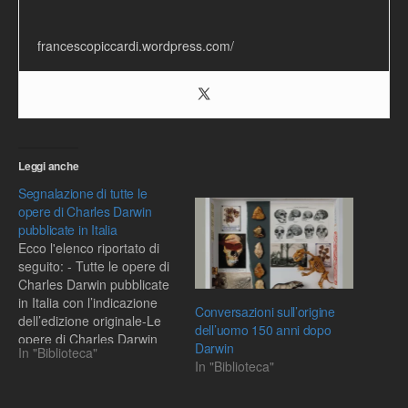
francescopiccardi.wordpress.com/
Leggi anche
Segnalazione di tutte le
opere di Charles Darwin
pubblicate in Italia
Ecco l'elenco riportato di
seguito: - Tutte le opere di
Charles Darwin pubblicate
in Italia con l’indicazione
Conversazioni sull’origine
dell’edizione originale-Le
dell’uomo 150 anni dopo
opere di Charles Darwin
Darwin
In "Biblioteca"
ordinate per anno di
In "Biblioteca"
pubblicazione. Solo titoli,
anno di pubblicazione ed