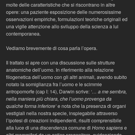
molte delle caratteristiche che si riscontrano in altre
opere: una paziente esposizione delle numerosissime
osservazioni empiriche, formulazioni teoriche originali ed
una vigile attenzione allo sviluppo della scienza a lui
contemporanea.
Vediamo brevemente di cosa parla l’opera.
Il trattato si apre con una discussione sulle strutture
anatomiche dell’uomo. In riferimento alla relazione
filogenetica dell’uomo con gli altri animali, avendo subito
notato la somiglianza fra l’uomo e le scimmie
antropomorfe (cap I: 14), Darwin scrive:
‘… a me sembra,
nella maniera più chiara, che l’uomo provenga da
qualche forma inferiore’
e nota che la presenza di organi
vestigiali nella nostra specie, inspiegabile attraverso
l’ipotesi di creazioni indipendenti, risulti comprensibile
alla luce di una discendenza comune di
Homo sapiens
e
altri mammiferi da un antico progenitore, evidenziando