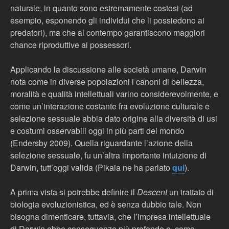
naturale, in quanto sono estremamente costosi (ad
esempio, esponendo gli individui che li possiedono ai
predatori), ma che al contempo garantiscono maggiori
chance riproduttive ai possessori.
Applicando la discussione alle società umane, Darwin
nota come in diverse popolazioni i canoni di bellezza,
moralità e qualità intellettuali varino considerevolmente, e
come un’interazione costante fra evoluzione culturale e
selezione sessuale abbia dato origine alla diversità di usi
e costumi osservabili oggi in più parti del mondo
(Endersby 2009). Quella riguardante l’azione della
selezione sessuale, fu un’altra importante intuizione di
Darwin, tutt’oggi valida (Pikaia ne ha parlato
qui
).
A prima vista si potrebbe definire il
Descent
un trattato di
biologia evoluzionistica, ed è senza dubbio tale. Non
bisogna dimenticare, tuttavia, che l’impresa intellettuale
di Darwin ebbe conseguenze più profonde e, come