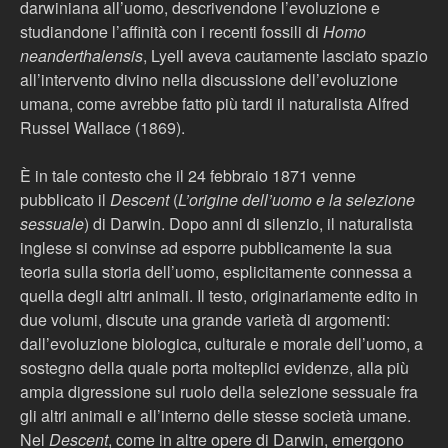
darwiniana all’uomo, descrivendone l’evoluzione e
studiandone l’affinità con i recenti fossili di
Homo
neanderthalensis
, Lyell aveva cautamente lasciato spazio
all’intervento divino nella discussione dell’evoluzione
umana, come avrebbe fatto più tardi il naturalista Alfred
Russel Wallace (1869).
È in tale contesto che il 24 febbraio 1871 venne
pubblicato il
Descent
(
L’origine dell’uomo e la selezione
sessuale
) di Darwin. Dopo anni di silenzio, il naturalista
inglese si convinse ad esporre pubblicamente la sua
teoria sulla storia dell’uomo, esplicitamente connessa a
quella degli altri animali. Il testo, originariamente edito in
due volumi, discute una grande varietà di argomenti:
dall’evoluzione biologica, culturale e morale dell’uomo, a
sostegno della quale porta molteplici evidenze, alla più
ampia digressione sul ruolo della selezione sessuale fra
gli altri animali e all’interno delle stesse società umane.
Nel
Descent
, come in altre opere di Darwin, emergono