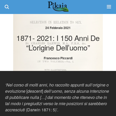
24 Febbraio 2021
1871- 2021: I 150 Anni De
“L’origine Dell’uomo”
Francesco Piccardi
‘Nel corso di molti anni, ho raccolto appunti sull’origine o
evoluzione
[
descent
]
dell’uomo, senza alcuna intenzione
di pubblicare nulla […] dal momento che ritenevo che in
tal modo i pregiudizi verso le mie posizioni si sarebbero
accresciuti
(Darwin 1871: 5)’.