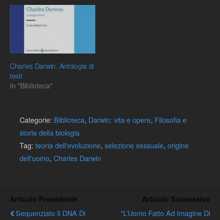
editori di riferimento. Agile
elenco da stampare e
utilizzare per scovare tali
titoli in libreria- Le opere…
Charles Darwin. Antologia di
testi
In "Biblioteca"
Categorie:
Biblioteca
,
Darwin: vita e opere
,
Filosofia e
storia della biologia
Tag:
teoria dell'evoluzione
,
selezione sessuale
,
origine
dell'uomo
,
Charles Darwin
Articolo Precedente
Articolo Successivo
Sequenziato Il DNA Di
"L’Uomo Fatto Ad Imagine Di