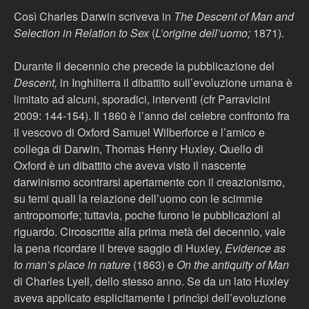
Così Charles Darwin scriveva in
The Descent of Man and
Selection in Relation to Sex
(
L’origine dell’uomo;
1871)
.
Durante il decennio che precede la pubblicazione del
Descent,
in Inghilterra il dibattito sull’evoluzione umana è
limitato ad alcuni, sporadici, interventi (cfr Parravicini
2009: 144-154). Il 1860 è l’anno del celebre confronto fra
il vescovo di Oxford Samuel Wilberforce e l’amico e
collega di Darwin, Thomas Henry Huxley. Quello di
Oxford è un dibattito che aveva visto il nascente
darwinismo scontrarsi apertamente con il creazionismo,
su temi quali la relazione dell’uomo con le scimmie
antropomorfe; tuttavia, poche furono le pubblicazioni al
riguardo. Circoscritte alla prima metà del decennio, vale
la pena ricordare il breve saggio di Huxley,
Evidence as
to man’s place in nature
(1863) e
On the antiquity of Man
di Charles Lyell, dello stesso anno. Se da un lato Huxley
aveva applicato esplicitamente i princìpi dell’evoluzione