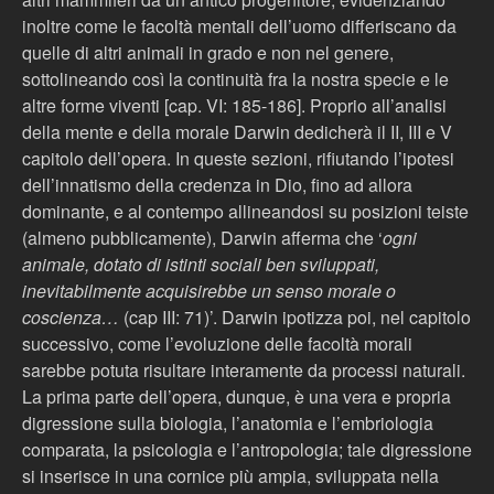
inoltre come le facoltà mentali dell’uomo differiscano da
quelle di altri animali in grado e non nel genere,
sottolineando così la continuità fra la nostra specie e le
altre forme viventi [cap. VI: 185-186]. Proprio all’analisi
della mente e della morale Darwin dedicherà il II, III e V
capitolo dell’opera. In queste sezioni, rifiutando l’ipotesi
dell’innatismo della credenza in Dio, fino ad allora
dominante, e al contempo allineandosi su posizioni teiste
(almeno pubblicamente), Darwin afferma che ‘
ogni
animale, dotato di istinti sociali ben sviluppati,
inevitabilmente acquisirebbe un senso morale o
coscienza…
(cap III: 71)’. Darwin ipotizza poi, nel capitolo
successivo, come l’evoluzione delle facoltà morali
sarebbe potuta risultare interamente da processi naturali.
La prima parte dell’opera, dunque, è una vera e propria
digressione sulla biologia, l’anatomia e l’embriologia
comparata, la psicologia e l’antropologia; tale digressione
si inserisce in una cornice più ampia, sviluppata nella