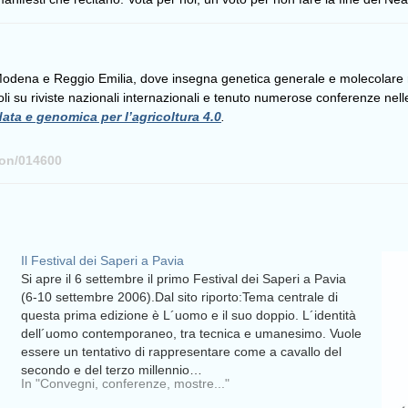
 Modena e Reggio Emilia, dove insegna genetica generale e molecolare ne
li su riviste nazionali internazionali e tenuto numerose conferenze nelle
data e genomica per l’agricoltura 4.0
.
son/014600
Il Festival dei Saperi a Pavia
Si apre il 6 settembre il primo Festival dei Saperi a Pavia
(6-10 settembre 2006).Dal sito riporto:Tema centrale di
questa prima edizione è L´uomo e il suo doppio. L´identità
dell´uomo contemporaneo, tra tecnica e umanesimo. Vuole
essere un tentativo di rappresentare come a cavallo del
secondo e del terzo millennio…
In "Convegni, conferenze, mostre..."