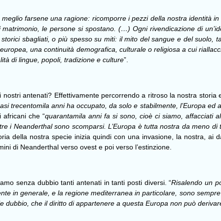
eglio farsene una ragione: ricomporre i pezzi della nostra identità in
matrimonio, le persone si spostano. (…) Ogni rivendicazione di un’identi
sti storici sbagliati, o più spesso su miti: il mito del sangue e del suolo
uropea, una continuità demografica, culturale o religiosa a cui riallacciar
ità di lingue, popoli, tradizione e culture
”.
 nostri antenati? Effettivamente percorrendo a ritroso la nostra storia e
asi trecentomila anni ha occupato, da solo e stabilmente, l’Europa ed 
 africani che “
quarantamila anni fa si sono, cioè ci siamo, affacciati all
ntre i Neanderthal sono scomparsi. L’Europa è tutta nostra da meno di t
oria della nostra specie inizia quindi con una invasione, la nostra, ai 
ni di Neanderthal verso ovest e poi verso l’estinzione.
o senza dubbio tanti antenati in tanti posti diversi. “
Risalendo un po’
ente in generale, e la regione mediterranea in particolare, sono sempre s
le dubbio, che il diritto di appartenere a questa Europa non può derivare