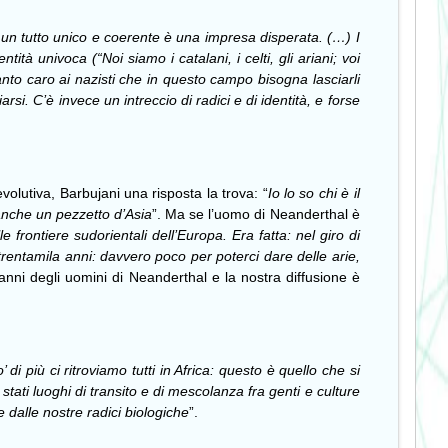
 un tutto unico e coerente è una impresa disperata. (…) I
tà univoca (“Noi siamo i catalani, i celti, gli ariani; voi
, tanto caro ai nazisti che in questo campo bisogna lasciarli
si. C’è invece un intreccio di radici e di identità, e forse
volutiva, Barbujani una risposta la trova: “
Io lo so chi è il
anche un pezzetto d’Asia
”. Ma se l’uomo di Neanderthal è
e frontiere sudorientali dell’Europa. Era fatta: nel giro di
rentamila anni: davvero poco per poterci dare delle arie,
danni degli uomini di Neanderthal e la nostra diffusione è
 di più ci ritroviamo tutti in Africa: questo è quello che si
tati luoghi di transito e di mescolanza fra genti e culture
 dalle nostre radici biologiche
”.