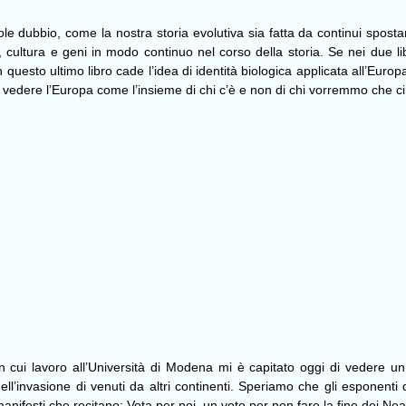
nevole dubbio, come la nostra storia evolutiva sia fatta da continui sp
, cultura e geni in modo continuo nel corso della storia. Se nei due l
 questo ultimo libro cade l’idea di identità biologica applicata all’Europa 
a vedere l’Europa come l’insieme di chi c’è e non di chi vorremmo che ci
in cui lavoro all’Università di Modena mi è capitato oggi di vedere u
 dell’invasione di venuti da altri continenti. Speriamo che gli esponent
manifesti che recitano: Vota per noi, un voto per non fare la fine dei Ne