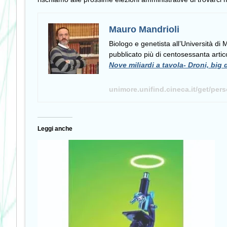
Mauro Mandrioli
Biologo e genetista all’Università di
pubblicato più di centosessanta artico
Nove miliardi a tavola- Droni, big 
unimore.unifind.cineca.it/get/per
Leggi anche