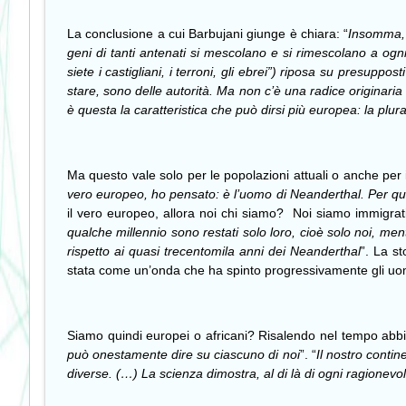
La conclusione a cui Barbujani giunge è chiara: “
Insomma, m
geni di tanti antenati si mescolano e si rimescolano a ogni 
siete i castigliani, i terroni, gli ebrei”) riposa su presuppo
stare, sono delle autorità. Ma non c’è una radice originaria e
è questa la caratteristica che può dirsi più europea: la plural
Ma questo vale solo per le popolazioni attuali o anche per i
vero europeo, ho pensato: è l’uomo di Neanderthal. Per qu
il vero europeo, allora noi chi siamo?
Noi siamo immigrati
qualche millennio sono restati solo loro, cioè solo noi, me
rispetto ai quasi trecentomila anni dei Neanderthal
”. La st
stata come un’onda che ha spinto progressivamente gli uomi
Siamo quindi europei o africani? Risalendo nel tempo abbiam
può onestamente dire su ciascuno di noi
”. “
Il nostro contin
diverse. (…) La scienza dimostra, al di là di ogni ragionevo