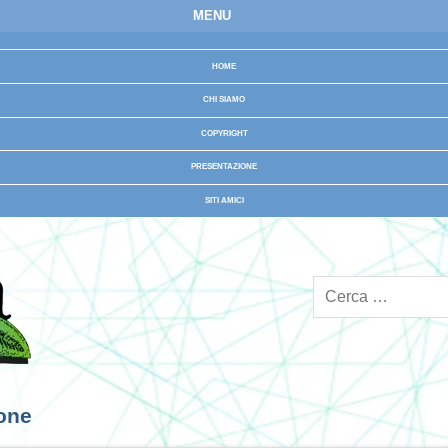
MENU
HOME
CHI SIAMO
COPYRIGHT
PRESENTAZIONE
SITI AMICI
ione