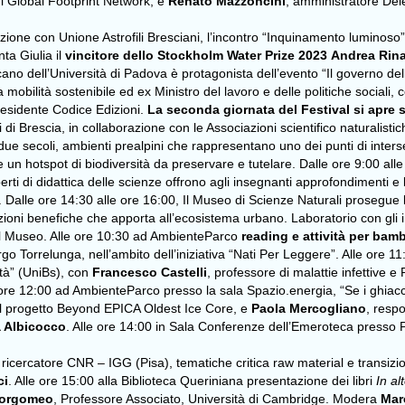
di Global Footprint Network, e
Renato Mazzoncini
, amministratore Dele
ione con Unione Astrofili Bresciani, l’incontro “Inquinamento luminoso” 
ta Giulia il
vincitore dello Stockholm Water Prize 2023
Andrea Rin
o dell’Università di Padova è protagonista dell’evento “Il governo dell
 mobilità sostenibile ed ex Ministro del lavoro e delle politiche sociali, c
residente Codice Edizioni.
La seconda giornata del Festival si apre
 di Brescia, in collaborazione con le Associazioni scientifico naturalistic
due secoli, ambienti prealpini che rappresentano uno dei punti di inter
un hotspot di biodiversità da preservare e tutelare. Dalle ore 9:00 all
ti di didattica delle scienze offrono agli insegnanti approfondimenti e 
. Dalle ore 14:30 alle ore 16:00, Il Museo di Scienze Naturali prosegue l
nzioni benefiche che apporta all’ecosistema urbano. Laboratorio con gli 
el Museo. Alle ore 10:30 ad AmbienteParco
reading e attività per bambi
go Torrelunga, nell’ambito dell’iniziativa “Nati Per Leggere”. Alle ore 11
ità” (UniBs), con
Francesco Castelli
, professore di malattie infettive e
ore 12:00 ad AmbienteParco presso la sala Spazio.energia, “Se i ghiacc
del progetto Beyond EPICA Oldest Ice Core, e
Paola Mercogliano
, resp
a Albicocco
. Alle ore 14:00 in Sala Conferenze dell’Emeroteca presso P
, ricercatore CNR – IGG (Pisa), tematiche critica raw material e transiz
ci
. Alle ore 15:00 alla Biblioteca Queriniana presentazione dei libri
In al
Borgomeo
,
Professore Associato, Università di Cambridge. Modera
Mar