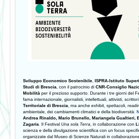
Sviluppo Economico Sostenibile
,
ISPRA-Istituto Superi
Studi di Brescia
, con il patrocinio di
CNR-Consiglio Nazio
Mobilità
per il prezioso supporto. Durante i tre giorni del Fe
fama internazionale, giornalisti, intellettuali, attivisti, scrit
Territoriale di Brescia
, ma anche exhibit, spettacoli, readin
ambientale, dei cambiamenti climatici e della biodiversità:
N
Andrea Rinaldo, Mario Brunello, Mariangela Gualtieri
Zagaria
. Il Festival
Una sola Terra
, in collaborazione con
L
scienza e della divulgazione scientifica con un focus specif
organizzate dal Museo di Scienze Naturali in collaborazione 