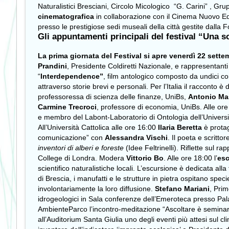
Naturalistici Bresciani, Circolo Micologico “G. Carini” , G
cinematografica
in collaborazione con il Cinema Nuovo Ed
presso le prestigiose sedi museali della città gestite dalla
Gli appuntamenti principali del festival “Una so
La prima giornata del Festival si apre venerdì 22 sett
Prandini
, Presidente Coldiretti Nazionale, e rappresentan
“
Interdependence”
,
film
antologico composto da undici corti
attraverso storie brevi e personali. Per l’Italia il racconto è 
professoressa di scienza delle finanze, UniBs,
Antonio Ma
Carmine Trecroci
, professore di economia, UniBs. Alle or
e membro del Labont-Laboratorio di Ontologia dell’Università
All’Università Cattolica alle ore 16:00
Ilaria Beretta
è protag
comunicazione” con
Alessandra Vischi
. Il poeta e scritto
inventori di alberi e foreste
(Idee Feltrinelli). Riflette sul r
College di Londra. Modera
Vittorio Bo
. Alle ore 18:00 l’
esc
scientifico naturalistiche locali. L’escursione è dedicata alla
di Brescia, i manufatti e le strutture in pietra ospitano spec
involontariamente la loro diffusione.
Stefano Mariani
, Prim
idrogeologici in Sala conferenze dell’Emeroteca presso Pala
AmbienteParco l’incontro-meditazione “Ascoltare è semina
all’Auditorium Santa Giulia uno degli eventi più attesi sul 