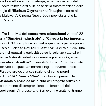
le lo scrittore e drammaturgo, a partire dai temi del
i volta reinventarsi sulla base della trasformazione della
regia di
Nikolaus Geyrhalter
, un’indagine intorno al
alle Maldive. Al Cinema Nuovo Eden prevista anche la
o Paolini
.
e
. Tra le attività del
programma educational
venerdì 22
Porta
“Simbiosi industriale”
e
“Calcola la tua impronta
ra di CNR: semplici e originali esperimenti per scoprire i
Museo di Scienze Naturali
“Plant box”
a cura di
CNR, una
 nei ragazzi la curiosità verso le scienze naturali e il
i Scienze Naturali, sabato e domenica pomeriggio, sono
positivi interattivi”
a cura di AmbienteParco; la mostra
subalveo dal quale ammirare il lago attraverso undici
teParco e prevede la costruzione di veri e propri
a di
ISPRA
“Comics&Sea”
: tra i fumetti presenti la
Ghiacciaio come casa”
a cura del progetto artistico e
come strumento di comprensione dei fenomeni dei
uoi suoni. L’ingresso a tutti gli eventi è gratuito, tranne