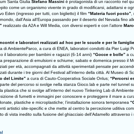
orium Santa Giulia
Stefano Massini
è protagonista di
un racconto nel qua
epito come un organismo vivente in grado di modificarsi, adattarsi e ogn
Eden (ingresso per tutti, con biglietto) il film
“Materia fuori posto”
,
l mondo, dall’Asia all’Europa passando per il deserto del Nevada fino 
”
realizzato da A2A e Will Media, con diversi esperti e con l’attore
Marc
ncontri e laboratori realizzati ad hoc per le scuole e per le famigli
ia di AmbienteParco, a cura di ENEA, laboratori condotti da Pier Luigi 
il laboratorio per bambini e ragazzi (6-14 anni)
“Gocce e bolle”
a cu
della preparazione di emulsioni e schiume; sabato e domenica presso il 
iati per età, accompagnati da attività sperimentali pensate per accendere
zati durante i tre giorni del Festival all’interno della città. Al Museo d
o del Limite”
a cura di Cauto-Cooperativa Sociale Onlus;
“Percorsi es
 parte del percorso si svolge nella stanza Gioco.lab e parte nel tunnel 
 della plastica che si svolge all’interno del nuovo Tinkering Lab di Ambien
sposizione di fumetti e immagini per conoscere e proteggere il mare a cur
ndonate, plastiche e microplastiche; l’installazione sonora temporanea
“
nti artistici site-specific e che mette al centro la percezione uditiva 
o di vista inedito sulla fusione del ghiacciaio dell’Adamello attraverso i s
al