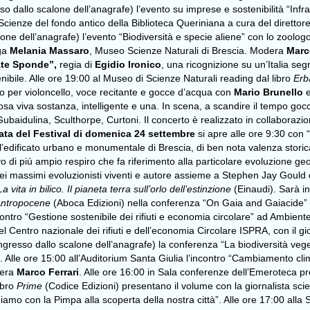
o dallo scalone dell’anagrafe)
l’evento su imprese e sostenibilità “Infr
 Scienze del fondo antico della Biblioteca Queriniana a cura del direttor
one dell’anagrafe) l’evento “Biodiversità e specie aliene” con lo zoolog
oga
Melania Massaro
, Museo Scienze Naturali di Brescia. Modera
Marco
te Sponde”,
regia di
Egidio Ironico
, una ricognizione su un’Italia se
enibile. Alle ore 19:00 al Museo di Scienze Naturali reading dal libro
Erb
to per violoncello, voce recitante e gocce d’acqua con
Mario Brunello
e
sa viva sostanza, intelligente e una. In scena, a scandire il tempo gocci
Gubaidulina, Sculthorpe, Curtoni. Il concerto è realizzato in collaboraz
nata del Festival di domenica 24 settembre
si apre alle ore 9:30 con 
l’edificato urbano e monumentale di Brescia, di ben nota valenza storica e 
 di più ampio respiro che fa riferimento alla particolare evoluzione geolo
ei massimi evoluzionisti viventi e autore assieme a Stephen Jay Gould del
La vita in bilico. Il pianeta terra sull’orlo dell’estinzione
(Einaudi). Sarà i
l’Antropocene
(Aboca Edizioni) nella conferenza “On Gaia and Gaiacide” a
ncontro “Gestione sostenibile dei rifiuti e economia circolare” ad Ambie
 Centro nazionale dei rifiuti e dell’economia Circolare ISPRA, con il gior
gresso dallo scalone dell’anagrafe) la conferenza “La biodiversità veg
co. Alle ore 15:00 all’Auditorium Santa Giulia l’incontro “Cambiamento cli
era
Marco Ferrari
. Alle ore 16:00 in Sala conferenze dell’Emeroteca p
libro
Prime
(Codice Edizioni) presentano il volume con la giornalista scie
iamo con la Pimpa alla scoperta della nostra città”. Alle ore 17:00 alla