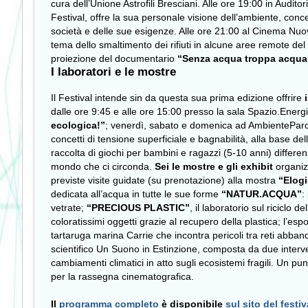
cura dell’Unione Astrofili Bresciani. Alle ore 19:00 in Audit
Festival, offre la sua personale visione dell’ambiente, conc
società e delle sue esigenze. Alle ore 21:00 al Cinema Nuovo 
tema dello smaltimento dei rifiuti in alcune aree remote de
proiezione del documentario
“Senza acqua troppa acqua
I laboratori e le mostre
Il Festival intende sin da questa sua prima edizione offrire
i
dalle ore 9:45 e alle ore 15:00 presso la sala Spazio.Energ
ecologica!”
; venerdì, sabato e domenica ad AmbienteParco 
concetti di tensione superficiale e bagnabilità, alla base 
raccolta di giochi
per bambini e ragazzi (5-10 anni) differenz
mondo che ci circonda.
Sei le mostre e gli exhibit
organiz
previste visite guidate (su prenotazione) alla mostra
“Elogi
dedicata all’acqua in tutte le sue forme
“NATUR.ACQUA”
:
vetrate;
“PRECIOUS PLASTIC”
, il laboratorio sul riciclo
coloratissimi oggetti grazie al recupero della plastica; l’e
tartaruga marina Carrie che incontra pericoli tra reti abba
scientifico Un Suono in Estinzione, composta da due interve
cambiamenti climatici in atto sugli ecosistemi fragili. Un punt
per la rassegna cinematografica.
Il
programma completo
è disponibile
sul sito del festiv