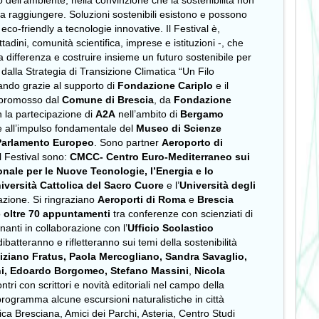
to dell’ambiente, nella convinzione che la sostenibilità non
da raggiungere. Soluzioni sostenibili esistono e possono
co-friendly a tecnologie innovative. Il Festival è,
ittadini, comunità scientifica, imprese e istituzioni -, che
a differenza e costruire insieme un futuro sostenibile per
dalla Strategia di Transizione Climatica “Un Filo
zando grazie al supporto di
Fondazione Cariplo
e il
 è promosso dal
Comune di Brescia
, da
Fondazione
 la partecipazione di
A2A
nell’ambito di
Bergamo
 all’impulso fondamentale del
Museo di Scienze
Parlamento Europeo
. Sono partner
Aeroporto di
el Festival sono:
CMCC- Centro Euro-Mediterraneo sui
ale per le Nuove Tecnologie, l’Energia e lo
iversità Cattolica del Sacro Cuore
e l’
Università degli
azione. Si ringraziano
Aeroporti di Roma
e
Brescia
o
oltre 70 appuntamenti
tra conferenze con scienziati di
egnanti in collaborazione con l’
Ufficio Scolastico
ibatteranno e rifletteranno sui temi della sostenibilità
iziano Fratus, Paola Mercogliano, Sandra Savaglio,
ini, Edoardo Borgomeo, Stefano Massini
,
Nicola
tri con scrittori e novità editoriali nel campo della
programma alcune escursioni naturalistiche in città
ica Bresciana, Amici dei Parchi, Asteria, Centro Studi