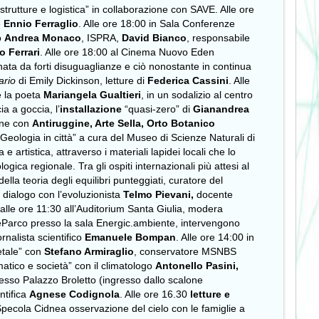
astrutture e logistica” in collaborazione con SAVE. Alle ore
e
Ennio Ferraglio
. Alle ore 18:00 in Sala Conferenze
o
Andrea Monaco
, ISPRA,
David Bianco
,
responsabile
 Ferrari
. Alle ore 18:00 al Cinema Nuovo Eden
gnata da forti disuguaglianze e ciò nonostante in continua
ario
di Emily Dickinson, letture di
Federica Cassini
. Alle
 la poeta
Mariangela Gualtieri
, in un sodalizio al centro
a a goccia, l’
installazione
“quasi-zero”
di
Gianandrea
ione con
Antiruggine, Arte Sella, Orto Botanico
“Geologia in città” a cura del Museo di Scienze Naturali di
artistica, attraverso i materiali lapidei locali che lo
gica regionale. Tra gli ospiti internazionali più attesi al
la teoria degli equilibri punteggiati, curatore del
n dialogo con l’evoluzionista
Telmo Pievani,
docente
lle ore 11:30 all’Auditorium Santa Giulia, modera
nteParco presso la sala Energic.ambiente, intervengono
nalista scientifico
Emanuele Bompan
. Alle
ore 14:00 in
etale” con
Stefano Armiraglio
, conservatore MSNBS
matico e società”
con il climatologo
Antonello Pasini,
resso Palazzo Broletto (ingresso dallo scalone
ntifica
Agnese Codignola
. Alle ore 16.30
letture e
 Specola Cidnea osservazione del cielo con le famiglie a