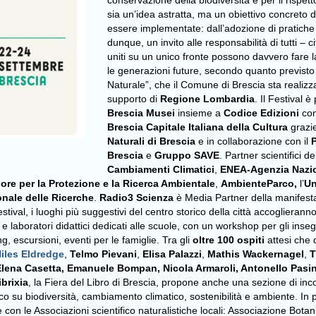
conservazione della biodiversità e per il rispet
sia un’idea astratta, ma un obiettivo concreto 
essere implementate: dall’adozione di pratiche e
dunque, un invito alle responsabilità di tutti – c
uniti su un unico fronte possono davvero fare l
le generazioni future, secondo quanto previsto 
Naturale”, che il Comune di Brescia sta realiz
supporto di
Regione Lombardia
. Il Festival
Brescia Musei
insieme a
Codice Edizioni
con
Brescia Capitale Italiana della Cultura
grazie
Naturali di Brescia
e in collaborazione con il
Brescia
e
Gruppo SAVE
. Partner scientifici d
Cambiamenti Climatici
,
ENEA-Agenzia Nazion
ore per la Protezione e la Ricerca Ambientale
,
AmbienteParco,
l’
Un
nale delle Ricerche
.
Radio3 Scienza
è Media Partner della manifest
stival, i luoghi più suggestivi del centro storico della città accoglierann
tori e laboratori didattici dedicati alle scuole, con un workshop per gli ins
g, escursioni, eventi per le famiglie. Tra gli
oltre 100 ospiti
attesi che d
iles Eldredge
,
Telmo Pievani
,
Elisa Palazzi
,
Mathis Wackernagel
,
T
, Elena Casetta, Emanuele Bompan, Nicola Armaroli, Antonello Pas
ibrixia
, la Fiera del Libro di Brescia, propone anche una sezione di incon
ico su biodiversità, cambiamento climatico, sostenibilità e ambiente. In 
con le Associazioni scientifico naturalistiche locali: Associazione Botan