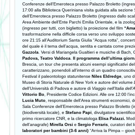
Conferenze dell’Emeroteca presso Palazzo Broletto (ingress
17:00 alla Biblioteca Queriniana visita guidata alla sezione
dell’Emeroteca presso Palazzo Broletto (ingresso dallo scal
Area Ambiente dell’Ente Parchi Emilia Orientale, e la zool
(ingresso per tutti, con biglietto) la proiezione del film
“Ama
trasformazione nella difficile corsa verso uno sviluppo sost
ore 21:15 all’Auditorium Santa Giulia “Acqua rotta”, concer
del quale è il tema dell’acqua, sentita e cantata come prezio
Gazzola
. Versi di Mariangela Gualtieri e musiche di Bach, 
Padova, Teatro Valdoca
.
Il programma dell’ultima gior
Brescia, un tour che presenta alcuni esempi significativi del
caratterizzano, ponendoli all’interno di un quadro conoscitivo
Festival il
paleontologo statunitense
Niles Eldredge
, uno d
Museo di Storia Naturale di New York e autore del volume
dell’Università di Padova e autore di
Viaggio nell’Italia del
Vittorio Bo
, Presidente Codice Edizioni. Alle ore 12:00 l’i
Lucia Muto
, responsabile dell’Area strumenti economici, del
Sala Conferenze dell’Emeroteca presso Palazzo Broletto (in
(biodiversità locale), e
Stefano Papi
, divulgatore scientifi
primo ricercatore CNR, e la climatologa
Elisa Palazzi.
Mod
dell’anagrafe)
Mirella Orsi
e
Sergio Ferraris
, curatori del 
laboratori per bambini
(3-6 anni)
“Arriva la Pimpa – gioch