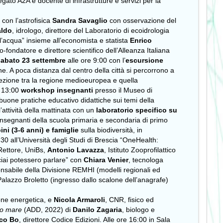
gato A2A e docente di infrastrutture e servizi per la
con l’astrofisica
Sandra Savaglio
con osservazione del
aldo
, idrologo, direttore del Laboratorio di ecoidrologia
’acqua” insieme all’economista e statista
Enrico
o-fondatore e direttore scientifico dell’Alleanza Italiana
 sabato 23 settembre
alle ore 9:00 con l’
escursione
he. A poca distanza dal centro della città si percorrono a
sezione tra la regione medioeuropea e quella
e 13:00
workshop insegnanti
presso il Museo di
buone pratiche educativo didattiche sui temi della
’attività della mattinata con un
laboratorio specifico su
insegnanti
della scuola primaria e secondaria di primo
ni (3-6 anni) e famiglie
sulla biodiversità, in
:30 all’Università degli Studi di Brescia “OneHealth:
 Rettore, UniBs,
Antonio Lavazza
, Istituto Zooprofilattico
iai potessero parlare” con
Chiara Venier
, tecnologa
onsabile della Divisione REMHI (modelli regionali ed
alazzo Broletto (ingresso dallo scalone dell’anagrafe)
ione energetica, e
Nicola Armaroli
, CNR, fisico ed
to mare
(ADD, 2022) di
Danilo Zagaria
, biologo e
co Bo
,
direttore Codice Edizioni. Alle ore 16:00 in Sala