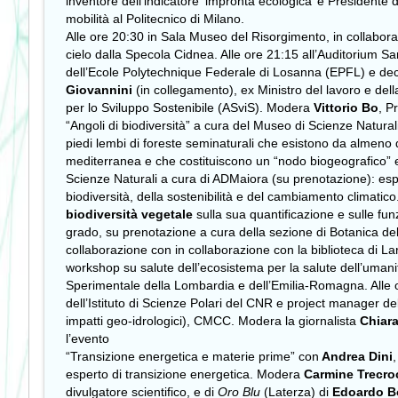
inventore dell’indicatore ‘impronta ecologica’ e Presidente 
mobilità al Politecnico di Milano.
Alle ore 20:30 in Sala Museo del Risorgimento, in collaboraz
cielo dalla Specola Cidnea. Alle ore 21:15 all’Auditorium San
dell’Ecole Polytechnique Federale di Losanna (EPFL) e decan
Giovannini
(in collegamento), ex Ministro del lavoro e della
per lo Sviluppo Sostenibile (ASviS). Modera
Vittorio Bo
, P
“Angoli di biodiversità” a cura del Museo di Scienze Naturali
piedi lembi di foreste seminaturali che esistono da almeno 
mediterranea e che costituiscono un “nodo biogeografico” e 
Scienze Naturali a cura di ADMaiora (su prenotazione): esper
biodiversità, della sostenibilità e del cambiamento climatico
biodiversità vegetale
sulla sua quantificazione e sulle fu
grado, su prenotazione a cura della sezione di Botanica d
collaborazione con in collaborazione con la biblioteca di Lar
workshop su salute dell’ecosistema per la salute dell’uman
Sperimentale della Lombardia e dell’Emilia-Romagna. Alle 
dell’Istituto di Scienze Polari del CNR e project manager 
impatti geo-idrologici), CMCC. Modera la giornalista
Chiar
l’evento
“Transizione energetica e materie prime” con
Andrea Dini
esperto di transizione energetica. Modera
Carmine Trecro
divulgatore scientifico, e di
Oro Blu
(Laterza) di
Edoardo 