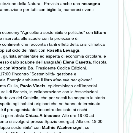
 Protezione della Natura. Prevista anche una
rassegna
ammazione per tutti con biglietto; numerosi eventi
een economy “Agricoltura sostenibile e politiche” con
Ettore
riservata alle scuole con la proiezione di
ntinenti che racconta i tanti effetti della crisi climatica
p sul ciclo dei rifiuti con
Rosella Levaggi
,
i
, giurista ambientale ed esperta di economia circolare, e
esso dallo scalone dell’anagrafe)
Elena Casetta
, filosofa
ogo con
Vittorio Bo
, Presidente Codice Edizioni.
17:00 l’incontro “Sostenibilità- gestione e
la Energic.ambiente il libro
Manuale per giovani
anta Giulia,
Paolo Vineis
, epidemiologo dell’Imperial
ali di Brescia, in collaborazione con le Associazioni
la fortezza del Castello, che per secoli ha segnato la storia
 rispetto agli habitat originari che ne hanno determinato
il protagonista dell’incontro dedicato ai rischi
la giornalista
Chiara Albicocco
. Alle ore 19:00 ad
ento si svolgerà presso Spazio energia). Alle ore 19:00
iluppo sostenibile” con
Mathis Wackernagel
, co-