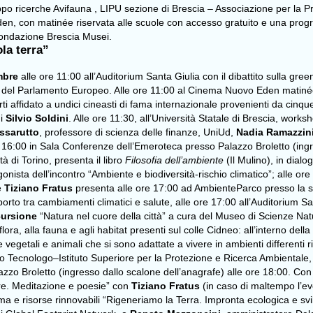
ruppo ricerche Avifauna , LIPU sezione di Brescia – Associazione per la
en, con matinée riservata alle scuole con accesso gratuito e una progr
 Fondazione Brescia Musei.
la terra”
embre
alle ore 11:00 all’Auditorium Santa Giulia con il dibattito sulla gr
ti del Parlamento Europeo. Alle ore 11:00 al Cinema Nuovo Eden matinée 
 affidato a undici cineasti di fama internazionale provenienti da cinque co
di
Silvio Soldini
. Alle ore 11:30, all’Università Statale di Brescia, worksho
ssarutto
, professore di scienza delle finanze, UniUd,
Nadia Ramazzin
e 16:00 in Sala Conferenze dell’Emeroteca presso Palazzo Broletto (ingr
 di Torino, presenta il libro
Filosofia dell’ambiente
(Il Mulino), in dial
onista dell’incontro “Ambiente e biodiversità-rischio climatico”; alle ore 
re
Tiziano Fratus
presenta alle ore 17:00 ad AmbienteParco presso la sa
apporto tra cambiamenti climatici e salute, alle ore 17:00 all’Auditorium S
ursione
“Natura nel cuore della città”
a cura del Museo di Scienze Natur
 flora, alla fauna e agli habitat presenti sul colle Cidneo: all’interno del
ie vegetali e animali che si sono adattate a vivere in ambienti differenti
o Tecnologo–Istituto Superiore per la Protezione e Ricerca Ambientale, è 
zzo Broletto (ingresso dallo scalone dell’anagrafe) alle ore 18:00. Con 
re. Meditazione e poesie” con
Tiziano Fratus
(in caso di maltempo l’ev
clima e risorse rinnovabili “Rigeneriamo la Terra. Impronta ecologica e sv