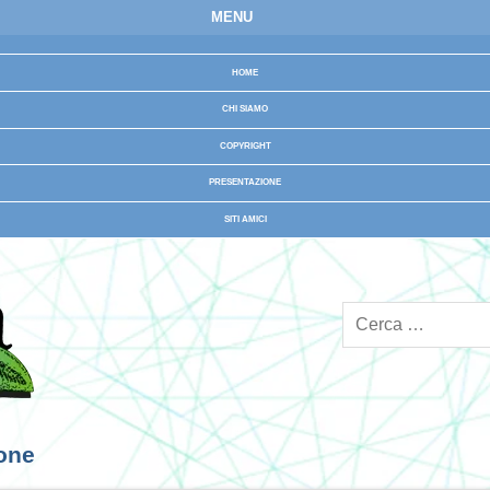
MENU
HOME
CHI SIAMO
COPYRIGHT
PRESENTAZIONE
SITI AMICI
ione