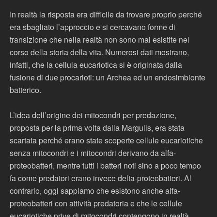
In realtà la risposta era difficile da trovare proprio perché
era sbagliato l’approccio e si cercavano forme di
transizione che nella realtà non sono mai esistite nel
corso della storia della vita. Numerosi dati mostrano,
infatti, che la cellula eucariotica si è originata dalla
fusione di due procarioti: un Archea ed un endosimbionte
batterico.
L’idea dell’origine dei mitocondri per predazione,
proposta per la prima volta dalla Margulis, era stata
scartata perché erano state scoperte cellule eucariotiche
senza mitocondri e i mitocondri derivano da alfa-
proteobatteri, mentre tutti i batteri noti sino a poco tempo
fa come predatori erano invece delta-proteobatteri. Al
contrario, oggi sappiamo che esistono anche alfa-
proteobatteri con attività predatoria e che le cellule
eucariotiche prive di mitocondri contengono in realtà