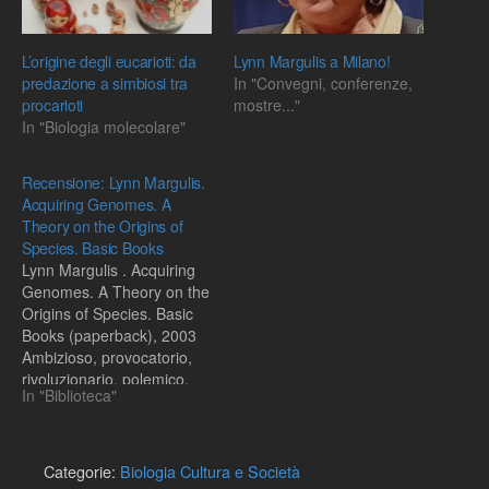
L’origine degli eucarioti: da
Lynn Margulis a Milano!
predazione a simbiosi tra
In "Convegni, conferenze,
procarioti
mostre..."
In "Biologia molecolare"
Recensione: Lynn Margulis.
Acquiring Genomes. A
Theory on the Origins of
Species. Basic Books
Lynn Margulis . Acquiring
Genomes. A Theory on the
Origins of Species. Basic
Books (paperback), 2003
Ambizioso, provocatorio,
rivoluzionario, polemico,
In "Biblioteca"
appassionato,
scientificamente accurato:
questi sono alcuni tra gli
aggettivi possibili per
Categorie:
Biologia Cultura e Società
descrivere l'opera