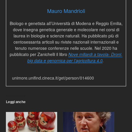
Mauro Mandrioli
Biologo e genetista all’Università di Modena e Reggio Emilia,
dove insegna genetica generale e molecolare nei corsi di
laurea in biologia e scienze naturali. Ha pubblicato più di
centosessanta articoli su riviste nazionali internazionali e
tenuto numerose conferenze nelle scuole. Nel 2020 ha
pubblicato per Zanichelli il libro
Nove miliardi a tavola- Droni,
big data e genomica per l’agricoltura 4.0
.
unimore.unifind.cineca.it/get/person/014600
Leggi anche