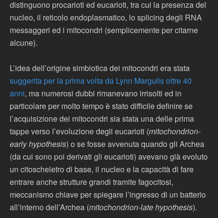
distinguono procarioti ed eucarioti, tra cui la presenza del
nucleo, il reticolo endoplasmatico, lo splicing degli RNA
messaggeri ed i mitocondri (semplicemente per citarne
alcune).
L’idea dell’origine simbiotica dei mitocondri era stata
suggerita per la prima volta da Lynn Margulis oltre 40
anni
, ma numerosi dubbi rimanevano irrisolti ed in
particolare per molto tempo è stato difficile definire se
l’acquisizione dei mitocondri sia stata una delle prima
tappe verso l’evoluzione degli eucarioti (
mitochondrion-
early hypothesis
) o se fosse avvenuta quando gli Archea
(da cui sono poi derivati gli eucarioti) avevano già evoluto
un citoscheletro di base, il nucleo e la capacità di fare
entrare anche strutture grandi tramite fagocitosi,
meccanismo chiave per spiegare l’ingresso di un batterio
all’interno dell’Archea (
mitochondrion-late hypothesis
).