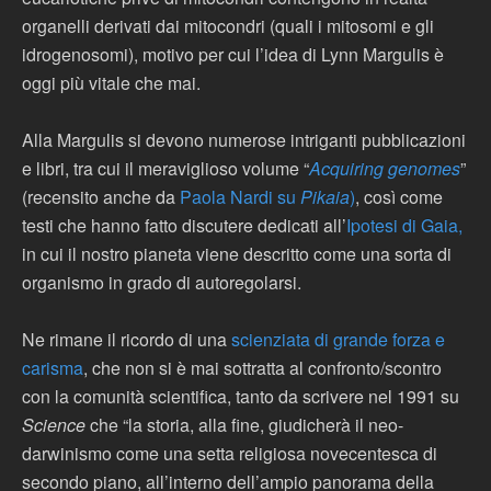
organelli derivati dai mitocondri (quali i mitosomi e gli
idrogenosomi), motivo per cui l’idea di Lynn Margulis è
oggi più vitale che mai.
Alla Margulis si devono numerose intriganti pubblicazioni
e libri, tra cui il meraviglioso volume “
Acquiring genomes
”
(recensito anche da
Paola Nardi su
Pikaia
)
, così come
testi che hanno fatto discutere dedicati all’
Ipotesi di Gaia,
in cui il nostro pianeta viene descritto come una sorta di
organismo in grado di autoregolarsi.
Ne rimane il ricordo di una
scienziata di grande forza e
carisma
, che non si è mai sottratta al confronto/scontro
con la comunità scientifica, tanto da scrivere nel 1991 su
Science
che “la storia, alla fine, giudicherà il neo-
darwinismo come una setta religiosa novecentesca di
secondo piano, all’interno dell’ampio panorama della