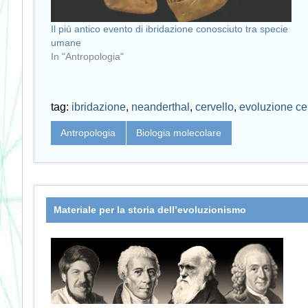
Il più antico evento di ibridazione conosciuto tra specie
umane
In "Antropologia"
tag:
ibridazione
,
neanderthal
,
cervello
,
evoluzione ce
Antropologia
Biologia molecolare
Materiale per la storia dell’evoluzionismo