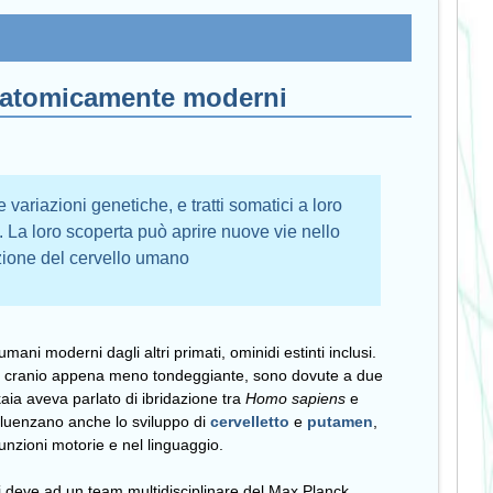
 anatomicamente moderni
ariazioni genetiche, e tratti somatici a loro
. La loro scoperta può aprire nuove vie nello
uzione del cervello umano
ani moderni dagli altri primati, ominidi estinti inclusi.
o un cranio appena meno tondeggiante, sono dovute a due
kaia aveva parlato di ibridazione tra
Homo sapiens
e
nfluenzano anche lo sviluppo di
cervelletto
e
putamen
,
unzioni motorie e nel linguaggio.
si deve ad un team multidisciplinare del Max Planck