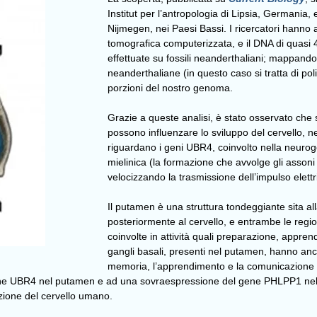
Institut per l’antropologia di Lipsia, Germania, 
Nijmegen, nei Paesi Bassi. I ricercatori hanno 
tomografica computerizzata, e il DNA di quasi 4
effettuate su fossili neanderthaliani; mappand
neanderthaliane (in questo caso si tratta di pol
porzioni del nostro genoma.
Grazie a queste analisi, è stato osservato ch
possono influenzare lo sviluppo del cervello, ne
riguardano i geni UBR4, coinvolto nella neurog
mielinica (la formazione che avvolge gli assoni
velocizzando la trasmissione dell’impulso elettr
Il putamen è una struttura tondeggiante sita all
posteriormente al cervello, e entrambe le regio
coinvolte in attività quali preparazione, appr
gangli basali, presenti nel putamen, hanno anc
memoria, l’apprendimento e la comunicazione ve
ne UBR4 nel putamen e ad una sovraespressione del gene PHLPP1 nel cer
zione del cervello umano.