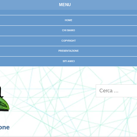
MENU
HOME
CHI SIAMO
COPYRIGHT
PRESENTAZIONE
SITI AMICI
ione