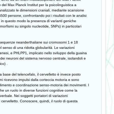
e del Max Planck Institut per la psicolinguistica a
analizzato le dimensioni craniali, mediante scansione
500 persone, confrontando poi i risultati con le analisi
o in questo modo la presenza di varianti geniche
imorfismi su singolo nucleotide, SNPs) in particolari
e sequenze neanderthaliane sui cromosomi 1 e 18
l senso di una ridotta globularità. Le variazioni
enesi, e PHLPP1, implicato nello sviluppo della guaina
 dei neuroni del sistema nervoso centrale, isolandoli e
ico) .
a base del telencefalo, il cervelletto è invece posto
ni ricevono impulsi dalla corteccia motoria e sono
endimento e coordinazione senso-motoria dei movimenti. I
he un ruolo in diverse funzioni cognitive come la
rbale. Nei soggetti portatori di variazioni
velletto. Conoscere, quindi, il ruolo di questa