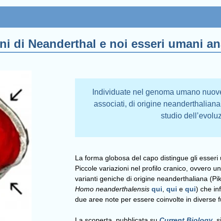
mini di Neanderthal e noi esseri umani
Individuate nel genoma umano nuove v
associati, di origine neanderthaliana
studio dell’evol
La forma globosa del capo distingue gli esseri um
Piccole variazioni nel profilo cranico, ovver
varianti geniche di origine neanderthaliana (Pi
Homo
neanderthalensis
qui
,
qui
e
qui
) che i
due aree note per essere coinvolte in diverse f
La scoperta, pubblicata su
Current Biology
, 