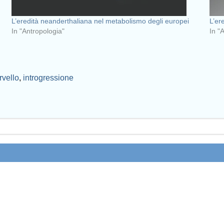
L’eredità neanderthaliana nel metabolismo degli europei
L’er
In "Antropologia"
In "
rvello
,
introgressione