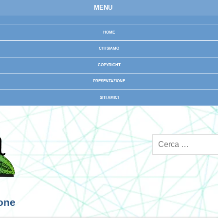
MENU
HOME
CHI SIAMO
COPYRIGHT
PRESENTAZIONE
SITI AMICI
ione