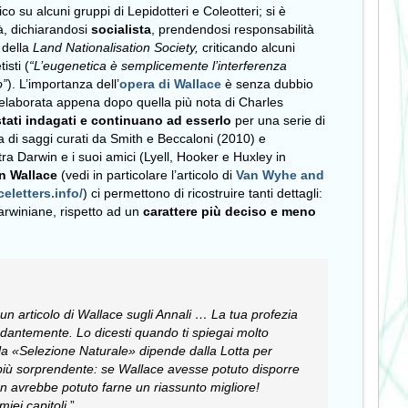
co su alcuni gruppi di Lepidotteri e Coleotteri; si è
età, dichiarandosi
socialista
, prendendosi responsabilità
 della
Land Nationalisation Society,
criticando alcuni
isti (
“L’eugenetica è semplicemente l’interferenza
o”
). L’importanza dell’
opera di Wallace
è senza dubbio
, elaborata appena dopo quella più nota di Charles
 stati indagati e continuano ad esserlo
per una serie di
lta di saggi curati da Smith e Beccaloni (2010) e
 tra Darwin e i suoi amici (Lyell, Hooker e Huxley in
n Wallace
(vedi in particolare l’articolo di
Van Wyhe and
celetters.info/
) ci permettono di ricostruire tanti dettagli:
darwiniane, rispetto ad un
carattere più deciso e meno
un articolo di Wallace sugli Annali …
La tua profezia
ondantemente.
Lo dicesti quando ti spiegai molto
a «Selezione Naturale» dipende dalla Lotta per
più sorprendente: se Wallace avesse potuto disporre
on avrebbe potuto farne un riassunto migliore!
miei capitoli
.”