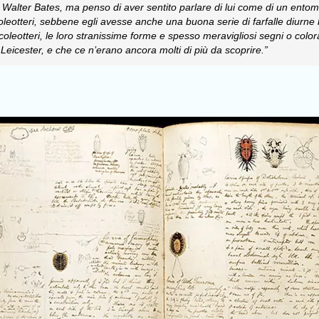
lter Bates, ma penso di aver sentito parlare di lui come di un entomolo
coleotteri, sebbene egli avesse anche una buona serie di farfalle diurne
i coleotteri, le loro stranissime forme e spesso meravigliosi segni o colo
 Leicester, e che ce n’erano ancora molti di più da scoprire.”