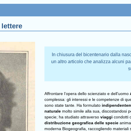
 lettere
In chiusura del bicentenario dalla nas
un altro articolo che analizza alcuni pa
s
Affrontare l’opera dello scienziato e dell’uomo
complessa: gli interessi e le competenze di ques
sono state tante. Ha formulato
indipendentem
naturale
molto simile alla sua, discostandosi pe
specie; ha studiato attraverso
viaggi
condotti co
distribuzione geografica delle specie
animali
moderna Biogeografia, raccogliendo materiali su