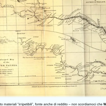
o materiali “irripetibili”, fonte anche di reddito – non scordiamoci che
W