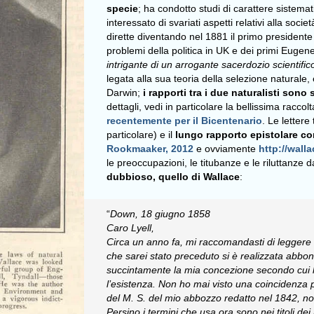
specie
; ha condotto studi di carattere sistemati
interessato di svariati aspetti relativi alla soci
dirette diventando nel 1881 il primo presidente
problemi della politica in UK e dei primi Eugenet
intrigante di un arrogante sacerdozio scientific
legata alla sua teoria della selezione naturale
Darwin;
i rapporti tra i due naturalisti sono
dettagli, vedi in particolare la bellissima racco
recentemente per il Bicentenario
. Le lettere
particolare) e il
lungo rapporto epistolare co
Rookmaaker, 2012
e ovviamente
http://walla
le preoccupazioni, le titubanze e le riluttanze 
dubbioso, quello di Wallace
:
“
Down, 18 giugno 1858
Caro Lyell,
Circa un anno fa, mi raccomandasti di leggere 
che sarei stato preceduto si è realizzata abb
succintamente la mia concezione secondo cui l
l’esistenza.
Non ho mai visto una coincidenza 
del M. S. del mio abbozzo redatto nel 1842, n
Persino i termini che usa ora sono nei titoli dei 