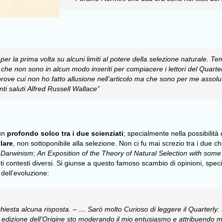
per la prima volta su alcuni limiti al potere della selezione naturale. T
a che non sono in alcun modo inseriti per compiacere i lettori del Quarte
rove cui non ho fatto allusione nell’articolo ma che sono per me assol
ti saluti
Alfred Russell Wallace”
 un
profondo solco tra i due scienziati
; specialmente nella possibilità d
lare
, non sottoponibile alla selezione. Non ci fu mai screzio tra i due 
9
Darwinism
;
An Exposition of the Theory of Natural Selection with some o
anti contesti diversi. Si giunse a questo famoso scambio di opinioni, spec
 dell’evoluzione:
ichiesta alcuna risposta. – …
Sarò molto Curioso di leggere il Quarterl
 edizione dell’Origine sto moderando il mio entusiasmo e attribuendo mo