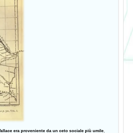
allace era proveniente da un ceto sociale più umile
,