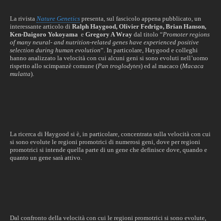
La rivista
Nature Genetics
presenta, sul fascicolo appena pubblicato, un
interessante articolo di
Ralph Haygood, Olivier Fedrigo, Brian Hanson,
Ken-Daigoro Yokoyama
e
Gregory A Wray
dal titolo “
Promoter regions
of many neural- and nutrition-related genes have experienced positive
selection during human evolution
“. In particolare, Haygood e colleghi
hanno analizzato la velocità con cui alcuni geni si sono evoluti nell’uomo
rispetto allo scimpanzè comune (
Pan troglodytes
) ed al macaco (
Macaca
mulatta
).
La ricerca di Haygood si è, in particolare, concentrata sulla velocità con cui
si sono evolute le regioni promotrici di numerosi geni, dove per regioni
promotrici si intende quella parte di un gene che definisce dove, quando e
quanto un gene sarà attivo.
Dal confronto della velocità con cui le regioni promotrici si sono evolute,