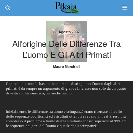
30 Agosto 2007
All’origine Delle Differenze Tra
L’uomo E Gli Altri Primati
Mauro Mandrioli
Capire quali sono le basi molecolari che distinguono l’uomo dagli altri
primati è da sempre un argomento di grande interesse non solo da un punto
di vista evoluzionistico, ma anche medico.
Inizialmente, le differenze tra uomo e scimpanzè erano ricercate a livello
delle sequenze codificanti ed i risultati ottenuti avevano, in realtà, reso più
complesso il problema a fronte di una similarità spesso superiore al 99% tra
le sequenze dei geni dell’uomo e quelle degli scimpanzè.