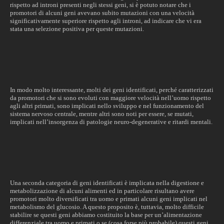
rispetto ad introni presenti negli stessi geni, si è potuto notare che i
promotori di alcuni geni avevano subito mutazioni con una velocità
significativamente superiore rispetto agli introni, ad indicare che vi era
stata una selezione positiva per queste mutazioni.
In modo molto interessante, molti dei geni identificati, perché caratterizzati
da promotori che si sono evoluti con maggiore velocità nell’uomo rispetto
agli altri primati, sono implicati nello sviluppo e nel funzionamento del
sistema nervoso centrale, mentre altri sono noti per essere, se mutati,
implicati nell’insorgenza di patologie neuro-degenerative e ritardi mentali.
Una seconda categoria di geni identificati è implicata nella digestione e
metabolizzazione di alcuni alimenti ed in particolare risultano avere
promotori molto diversificati tra uomo e primati alcuni geni implicati nel
metabolismo del glucosio. A questo proposito è, tuttavia, molto difficile
stabilire se questi geni abbiamo costituito la base per un’alimentazione
differenziale tra uomo e primati o se (cosa forse più probabile) questi geni