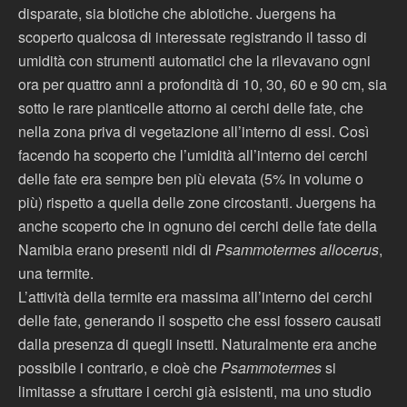
disparate, sia biotiche che abiotiche. Juergens ha
scoperto qualcosa di interessate registrando il tasso di
umidità con strumenti automatici che la rilevavano ogni
ora per quattro anni a profondità di 10, 30, 60 e 90 cm, sia
sotto le rare pianticelle attorno ai cerchi delle fate, che
nella zona priva di vegetazione all’interno di essi. Così
facendo ha scoperto che l’umidità all’interno dei cerchi
delle fate era sempre ben più elevata (5% in volume o
più) rispetto a quella delle zone circostanti. Juergens ha
anche scoperto che in ognuno dei cerchi delle fate della
Namibia erano presenti nidi di
Psammotermes allocerus
,
una termite.
L’attività della termite era massima all’interno dei cerchi
delle fate, generando il sospetto che essi fossero causati
dalla presenza di quegli insetti. Naturalmente era anche
possibile i contrario, e cioè che
Psammotermes
si
limitasse a sfruttare i cerchi già esistenti, ma uno studio