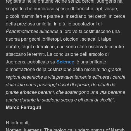
registrate nelle praterie vicine senza cerchi, Juergens ha
scoperto che numerose specie di formiche, api, vespe,
piccoli mammiferi e piante si insediano nei cerchi in cerca
della preziosa umidità. In più, le popolazioni di
Psammotermes allocerus
a loro volta costituiscono una
risorsa per gechi, oritteropi, otocioni, sciacalli, talpe
dorate, ragni e formiche, che sono state osservate mentre
attaccano le termiti. La conclusione dell’articolo di
Juergens, pubblicato su
Science
, è una brillante
dimostrazione della costruzione della nicchia: “i
n grandi
regioni desertiche a vita prevalentemente effimera i cerchi
delle fate sono paesaggi ricchi di specie, dominati da
piante erbacee perenni, che sostengono una vita perenne
anche durante la stagione secca e gli anni di siccità
”.
Marco Ferraguti
Riferimenti:
Norbert Juergens. The biological underpinnings of Namib