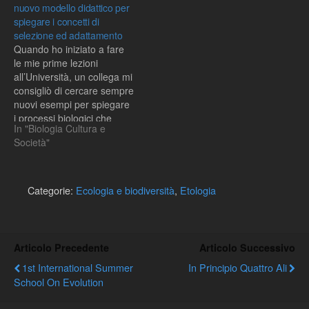
nuovo modello didattico per
spiegare i concetti di
selezione ed adattamento
Quando ho iniziato a fare
le mie prime lezioni
all’Università, un collega mi
consigliò di cercare sempre
nuovi esempi per spiegare
i processi biologici che
In "Biologia Cultura e
dovevo illustrare e di
Società"
cercarli sempre in
situazioni che gli studenti
potevano trovare nel
mondo a loro vicino. Dopo
Categorie:
Ecologia e biodiversità
,
Etologia
aver letto il Corriere della
Sera…
Articolo Precedente
Articolo Successivo
1st International Summer
In Principio Quattro Ali
School On Evolution