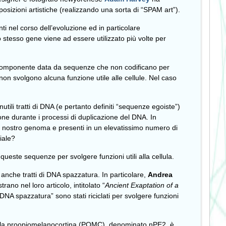
sizioni artistiche (realizzando una sorta di “SPAM art”).
ti nel corso dell’evoluzione ed in particolare
 stesso gene viene ad essere utilizzato più volte per
nte componente data da sequenze che non codificano per
n svolgono alcuna funzione utile alle cellule. Nel caso
ili tratti di DNA (e pertanto definiti “sequenze egoiste”)
one durante i processi di duplicazione del DNA. In
nel nostro genoma e presenti in un elevatissimo numero di
iale?
ueste sequenze per svolgere funzioni utili alla cellula.
anche tratti di DNA spazzatura. In particolare,
Andrea
rano nel loro articolo, intitolato “
Ancient Exaptation of a
i “DNA spazzatura” sono stati riciclati per svolgere funzioni
 per la proopiomelanocortina (POMC), denominato nPE2, è