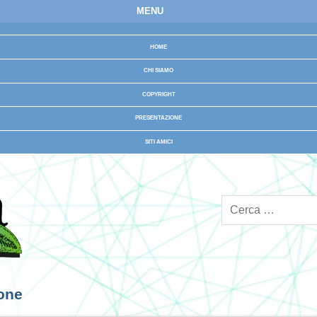
MENU
HOME
CHI SIAMO
COPYRIGHT
PRESENTAZIONE
SITI AMICI
ione