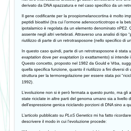
derivato da DNA spazzatura e nel caso specifico da un ret
Il gene codificante per la proopiomelanocortina è molto im
peptidi bioattivi (tra cui l’ormone adenocorticotropo e la b
ipotalamico è regolata da un elemento denominato nPE2. Q
assente negli altri vertebrati. Attraverso una analisi di t
riutilizzo di parte di un retrotrasposone (nello specifico d
In questo caso quindi, parte di un retrotrasposone è stata u
exaptation
dove per
exaptation
(o exattamento) si intende i
Questo concetto, proposto nel 1982 da Gould e Vrba, suggeri
quella specifica funzione, quanto il riutilizzo a fini divers
struttura per la termoregolazione per essere stata poi “ricic
1992).
L’evoluzione non si è però fermata a questo punto, ma gli 
state riciclate in altre parti del genoma umano sia a livell
dell’espressione genica riciclando porzioni di DNA sino a q
L’articolo pubblicato su
PLoS Genetics
mi ha fatto ricordar
descrivere il modo in cui l’evoluzione procede: