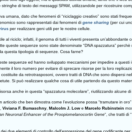
tringhe di testo dei messaggi SPAM, utilizzandole per ricostruire compo
tiva umana, dato che fenomeni di “riciclaggio creativo” sono stati frequen
o genomico sono rappresentati dai fenomeni di
gene sharing
(per cui uno
virus
per realizzare geni utili per le nostre cellule.
le al riciclo; infatti, il genoma di tutti i viventi presenta un’abbonda
utte queste sequenze sono state denominate “DNA spazzatura” perchè no
 da questa tipologia di sequenze. Cosa farne?
queste sequenze ed hanno sviluppato meccanismi per impedire a questi inut
te il loro numero per evitare di sprecare risorse per la loro replicazi
 costituite da retrotrasposoni, ovvero tratti di DNA che sono dispersi 
etute. Si può realizzare qualche cosa di utile partendo da questo mater
isorsa anche in questa “spazzatura molecolare”, riutilizzando alcune di q
 articolo che ben dimostra come l’evoluzione possa “tramutare in oro” 
,
Viviana F. Bumaschny
,
Malcolm J. Low
e
Marcelo Rubinstein
most
n Neuronal Enhancer of the Proopiomelanocortin Gene
“, che tratti d
uno dei due elementi di controllo dell’espressione del gene codificante