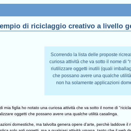
empio di riciclaggio creativo a livello
Scorrendo la lista delle proposte ricreat
curiosa attività che va sotto il nome di “
riutilizzare oggetti inutili (quali imball
che possano avere una qualche utilità
non ha solamente applicazioni domes
di mia figlia ho notato una curiosa attività che va sotto il nome di “ricicla
realizzare oggetti che possano avere una qualche utilità casalinga.
azioni domestiche, ma talvolta genera opere d’arte, perchè laddove il n
 applica solo agli oggetti, ma a qualsiasi attività umana, tanto che il we