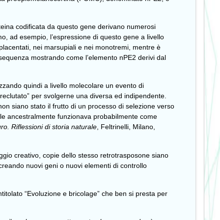
oteina codificata da questo gene derivano numerosi
omo, ad esempio, l’espressione di questo gene a livello
acentati, nei marsupiali e nei monotremi, mentre è
esta sequenza mostrando come l’elemento nPE2 derivi dal
izzando quindi a livello molecolare un evento di
“reclutato” per svolgerne una diversa ed indipendente.
n siano stato il frutto di un processo di selezione verso
la quale ancestralmente funzionava probabilmente come
o. Riflessioni di storia naturale
, Feltrinelli, Milano,
gio creativo, copie dello stesso retrotrasposone siano
 creando nuovi geni o nuovi elementi di controllo
ntitolato “Evoluzione e bricolage” che ben si presta per