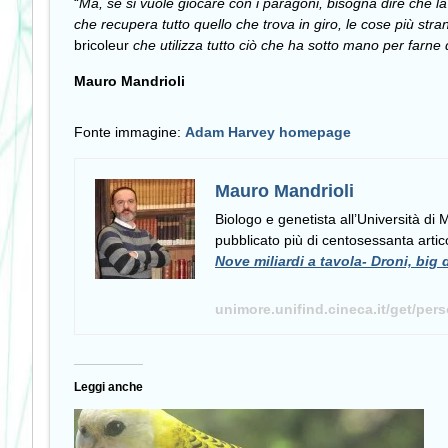
“
Ma, se si vuole giocare con i paragoni, bisogna dire che
che recupera tutto quello che trova in giro, le cose più str
bricoleur
che utilizza tutto ciò che ha sotto mano per farne 
Mauro Mandrioli
Fonte immagine:
Adam Harvey homepage
Mauro Mandrioli
Biologo e genetista all’Università di
pubblicato più di centosessanta artico
Nove miliardi a tavola- Droni, big 
unimore.unifind.cineca.it/get/per
Leggi anche