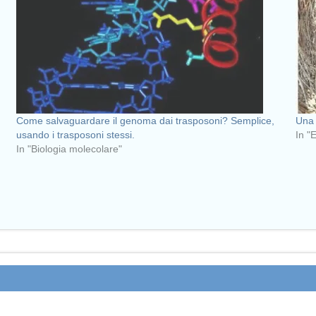
Come salvaguardare il genoma dai trasposoni? Semplice,
Una 
usando i trasposoni stessi.
In "
In "Biologia molecolare"