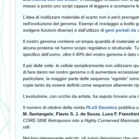
messo a punto uno script capace di leggere e scomporre le s
L’idea di riutilizzare materiale di scarto non è però preroga
nell’evoluzione del genoma. Esempi di riciclaggio a livell
svolgere funzioni diverse) e dall’utilizzo di
geni portati da 
Il nostro genoma contiene un’ampia quantità di materiale uti
alcuna proteina né hanno scopo regolativo o strutturale. T
specifico dell’uomo, oltre il 40% del nostro genoma è dato
Il più delle volte, le cellule semplicemente non utilizzano 
di fare danni nel nostro genoma o di aumentare eccessivamen
particolare, la maggior parte delle sequenze “egoiste” sono
copie tanto da essere definiti come sequenze altamente rip
L’evoluzione, con occhio da artista, ha saputo trovare una r
Il numero di ottobre della rivista
PLoS Genetics
pubblica un
M. Santangelo
,
Flavio S. J. de Souza
,
Luca F. Franchini
CORE-SINE Retroposon into a Highly Conserved Mammalia
utili.
Nel loro interessante articolo, gli autori dimostrano che 