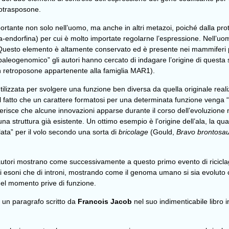
rotrasposone.
portante non solo nell’uomo, ma anche in altri metazoi, poiché dalla pr
eta-endorfina) per cui è molto importate regolarne l’espressione. Nell’u
uesto elemento è altamente conservato ed è presente nei mammiferi pl
ipo “paleogenomico” gli autori hanno cercato di indagare l’origine di qu
i un retroposone appartenente alla famiglia MAR1).
tilizzata per svolgere una funzione ben diversa da quella originale real
l fatto che un carattere formatosi per una determinata funzione venga 
sce che alcune innovazioni apparse durante il corso dell’evoluzione no
i di una struttura già esistente. Un ottimo esempio è l’origine dell’ala, 
lata” per il volo secondo una sorta di
bricolage
(Gould,
Bravo brontosaur
autori mostrano come successivamente a questo primo evento di riciclag
o di esoni che di introni, mostrando come il genoma umano si sia evoluto
uel momento prive di funzione.
e un paragrafo scritto da
Francois Jacob
nel suo indimenticabile libro i