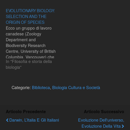
Science e pubblicato su
EVOLUTIONARY BIOLOGY:
SELECTION AND THE
ORIGIN OF SPECIES
Ecco un gruppo di lavoro
canadese (Zoology
Department and
Biodiversity Research
Centre, University of British
Columbia, Vancouver) che
In "Filosofia e storia della
studia il ruolo della
biologia"
selezione naturale nei
meccanismi di isolamento
riproduttivo e in particolare
le preferenze di
Categorie:
Biblioteca
,
Biologia Cultura e Società
accoppiamento (selezione
sessuale). Segnalo
l’articolo piu’ recente
“Selection and the origin of
Articolo Precedente
Articolo Successivo
species” pubblicato su…
Darwin, L’Italia E Gli Italiani
Evoluzione Dell'universo,
Evoluzione Della Vita