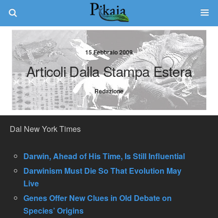
15 Febbraio 2009
Articoli Dalla Stampa Estera
Redazione
Dal New York Times
Darwin, Ahead of His Time, Is Still Influential
Darwinism Must Die So That Evolution May
Live
Genes Offer New Clues in Old Debate on
Species’ Origins