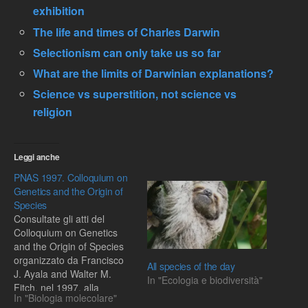
exhibition
The life and times of Charles Darwin
Selectionism can only take us so far
What are the limits of Darwinian explanations?
Science vs superstition, not science vs
religion
Leggi anche
PNAS 1997. Colloquium on
Genetics and the Origin of
Species
Consultate gli atti del
Colloquium on Genetics
and the Origin of Species
organizzato da Francisco
All species of the day
J. Ayala and Walter M.
In "Ecologia e biodiversità"
Fitch, nel 1997, alla
In "Biologia molecolare"
National Academy of